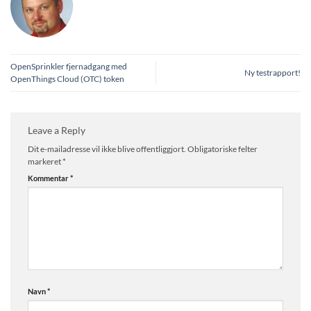
OpenSprinkler fjernadgang med
Ny testrapport!
OpenThings Cloud (OTC) token
Leave a Reply
Dit e-mailadresse vil ikke blive offentliggjort.
Obligatoriske felter
markeret
*
Kommentar
*
Navn
*