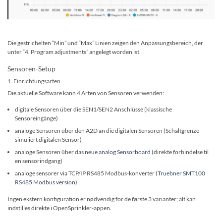
Die gestrichelten “Min” und “Max” Linien zeigen den Anpassungsbereich, der
unter “4. Program adjustments” angelegt worden ist.
Sensoren-Setup
1. Einrichtungsarten
Die aktuelle Software kann 4 Arten von Sensoren verwenden:
digitale Sensoren über die SEN1/SEN2 Anschlüsse (klassische
Sensoreingänge)
analoge Sensoren über den A2D an die digitalen Sensoren (Schaltgrenze
simuliert digitalen Sensor)
analoge Sensoren über das
neue analog Sensorboard
(direkte forbindelse til
en sensorindgang)
analoge sensorer via TCP/IP RS485 Modbus-konverter (
Truebner SMT100
RS485 Modbus version
)
Ingen ekstern konfiguration er nødvendig for de første 3 varianter; alt kan
indstilles direkte i OpenSprinkler-appen.