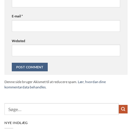
E-mail
*
Websted
Alternative:
Denne side bruger Akismet til at reducere spam.
Lær, hvordan dine
kommentardata behandles.
NYE INDLÆG