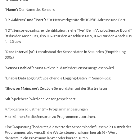
“Name”:
Der Name des Sensors
“IP-Address” und “Port”:
Für Netzwerkgeräte die TCP/IP-Adresse und Port
“ID”:
Sensor-spezifische Identifikation, siehe “Typ”. Beim “Analog Sensor Board”
ist das der Anschluss, also ID=0 für den Anschluss Nr 9, ID=1 für den Anschluss
Nr 10 usw
“Read Interval (s)”:
Leseabstand der Sensordaten in Sekunden (Empfehlung
300s)
“Sensor Enabled”:
Muss aktiv sein, damit der Sensor ausgelesen wird
“Enable Data Logging”:
Speicher die Logging-Daten im Sensor-Log
“Show on Mainpage”:
Zeigt die Sensordaten auf der Startseite an
Mit “Speichern” wird der Sensor gespeichert.
4. “program adjustments” – Programmanpassungen
Hier können Sie die Sensoren zu Programmen zuordnen.
Eine “Anpassung” bedeutet, die Werte des Sensors beeinflussen die Laufzeit des
Programmes, also wie z.B. die Wettersteuerung kann hier als % – Wert
dargestellt, ein Programm länger oder kürzer laufen.