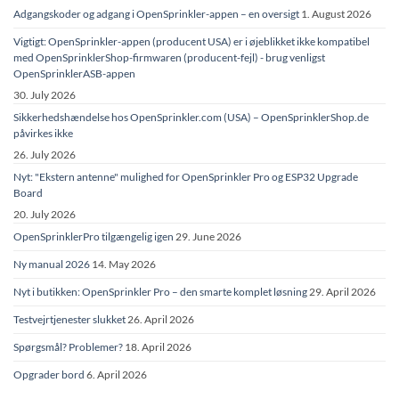
Adgangskoder og adgang i OpenSprinkler-appen – en oversigt
1. August 2026
Vigtigt: OpenSprinkler-appen (producent USA) er i øjeblikket ikke kompatibel
med OpenSprinklerShop-firmwaren (producent-fejl) - brug venligst
OpenSprinklerASB-appen
30. July 2026
Sikkerhedshændelse hos OpenSprinkler.com (USA) – OpenSprinklerShop.de
påvirkes ikke
26. July 2026
Nyt: "Ekstern antenne" mulighed for OpenSprinkler Pro og ESP32 Upgrade
Board
20. July 2026
OpenSprinklerPro tilgængelig igen
29. June 2026
Ny manual 2026
14. May 2026
Nyt i butikken: OpenSprinkler Pro – den smarte komplet løsning
29. April 2026
Testvejrtjenester slukket
26. April 2026
Spørgsmål? Problemer?
18. April 2026
Opgrader bord
6. April 2026