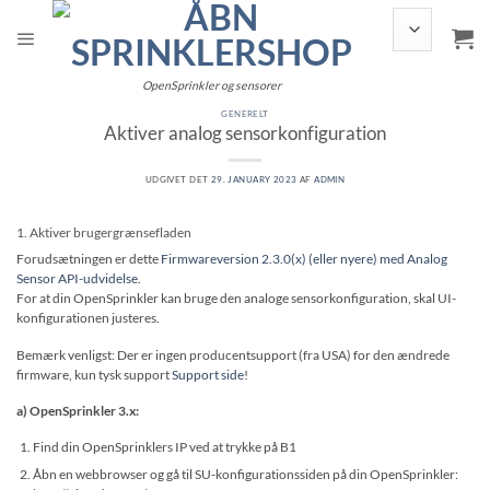
Fortsæt
til
indhold
OpenSprinkler og sensorer
GENERELT
Aktiver analog sensorkonfiguration
UDGIVET DET
29. JANUARY 2023
AF
ADMIN
1. Aktiver brugergrænsefladen
Forudsætningen er dette
Firmwareversion 2.3.0(x) (eller nyere) med Analog
Sensor API-udvidelse.
For at din OpenSprinkler kan bruge den analoge sensorkonfiguration, skal UI-
konfigurationen justeres.
Bemærk venligst: Der er ingen producentsupport (fra USA) for den ændrede
firmware, kun tysk support
Support side
!
a) OpenSprinkler 3.x:
Find din OpenSprinklers IP ved at trykke på B1
Åbn en webbrowser og gå til SU-konfigurationssiden på din OpenSprinkler: