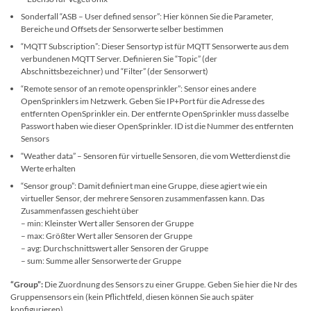
Sonderfall “ASB – User defined sensor”: Hier können Sie die Parameter,
Bereiche und Offsets der Sensorwerte selber bestimmen
“MQTT Subscription”: Dieser Sensortyp ist für MQTT Sensorwerte aus dem
verbundenen MQTT Server. Definieren Sie “Topic” (der
Abschnittsbezeichner) und “Filter” (der Sensorwert)
“Remote sensor of an remote opensprinkler”: Sensor eines andere
OpenSprinklers im Netzwerk. Geben Sie IP+Port für die Adresse des
entfernten OpenSprinkler ein. Der entfernte OpenSprinkler muss dasselbe
Passwort haben wie dieser OpenSprinkler. ID ist die Nummer des entfernten
Sensors
“Weather data” – Sensoren für virtuelle Sensoren, die vom Wetterdienst die
Werte erhalten
“Sensor group”: Damit definiert man eine Gruppe, diese agiert wie ein
virtueller Sensor, der mehrere Sensoren zusammenfassen kann. Das
Zusammenfassen geschieht über
– min: Kleinster Wert aller Sensoren der Gruppe
– max: Größter Wert aller Sensoren der Gruppe
– avg: Durchschnittswert aller Sensoren der Gruppe
– sum: Summe aller Sensorwerte der Gruppe
“Group”:
Die Zuordnung des Sensors zu einer Gruppe. Geben Sie hier die Nr des
Gruppensensors ein (kein Pflichtfeld, diesen können Sie auch später
konfigurieren)