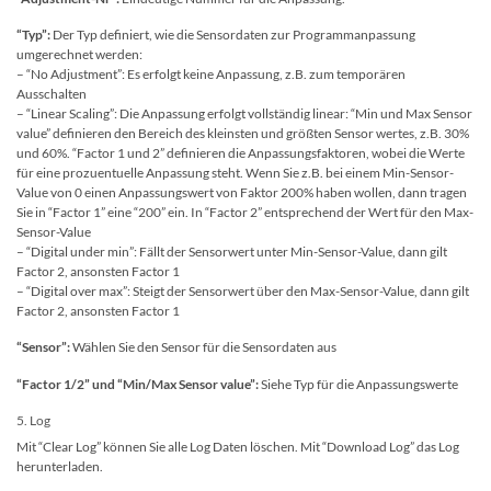
“Typ”:
Der Typ definiert, wie die Sensordaten zur Programmanpassung
umgerechnet werden:
– “No Adjustment”: Es erfolgt keine Anpassung, z.B. zum temporären
Ausschalten
– “Linear Scaling”: Die Anpassung erfolgt vollständig linear: “Min und Max Sensor
value” definieren den Bereich des kleinsten und größten Sensor wertes, z.B. 30%
und 60%. “Factor 1 und 2” definieren die Anpassungsfaktoren, wobei die Werte
für eine prozuentuelle Anpassung steht. Wenn Sie z.B. bei einem Min-Sensor-
Value von 0 einen Anpassungswert von Faktor 200% haben wollen, dann tragen
Sie in “Factor 1” eine “200” ein. In “Factor 2” entsprechend der Wert für den Max-
Sensor-Value
– “Digital under min”: Fällt der Sensorwert unter Min-Sensor-Value, dann gilt
Factor 2, ansonsten Factor 1
– “Digital over max”: Steigt der Sensorwert über den Max-Sensor-Value, dann gilt
Factor 2, ansonsten Factor 1
“Sensor”:
Wählen Sie den Sensor für die Sensordaten aus
“Factor 1/2” und “Min/Max Sensor value”:
Siehe Typ für die Anpassungswerte
5. Log
Mit “Clear Log” können Sie alle Log Daten löschen. Mit “Download Log” das Log
herunterladen.