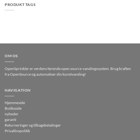
PRODUKT TAGS
OM OS
OpenSprinkler er verdens førende open source-vandingssystem. Brug kraften
fra OpenSource og automatiser din kunstvanding!
NAVIGATION
Hjemmeside
Butiksside
nyheder
garanti
Returneringer og tilbagebetalinger
Privatlivspolitik