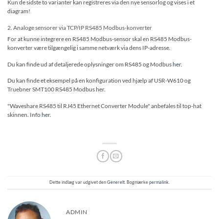
Kun de sidste to varianter kan registreres via den nye sensorlog og vises i et
diagram!
2. Analoge sensorer via TCP/IP RS485 Modbus-konverter
For at kunne integrere en RS485 Modbus-sensor skal en RS485 Modbus-
konverter være tilgængelig i samme netværk via dens IP-adresse.
Du kan finde ud af detaljerede oplysninger om RS485 og Modbus
her.
Du kan finde et eksempel på en konfiguration ved hjælp af USR-W610 og
Truebner SMT100 RS485 Modbus her.
"Waveshare RS485 til RJ45 Ethernet Converter Module" anbefales til top-hat
skinnen. Info
her
.
Dette indlæg var udgivet den
Generelt
. Bogmærke
permalink
.
ADMIN