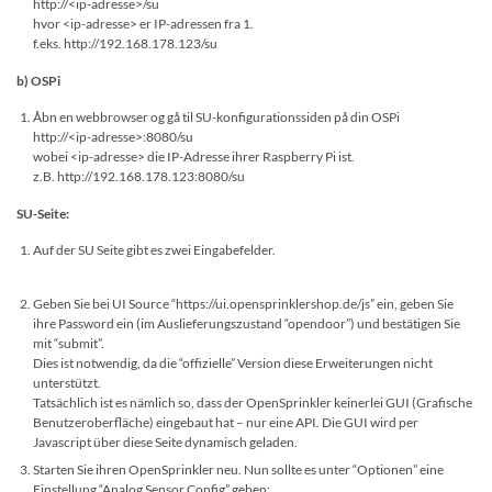
http://<ip-adresse>/su
hvor <ip-adresse> er IP-adressen fra 1.
f.eks. http://192.168.178.123/su
b) OSPi
Åbn en webbrowser og gå til SU-konfigurationssiden på din OSPi
http://<ip-adresse>:8080/su
wobei <ip-adresse> die IP-Adresse ihrer Raspberry Pi ist.
z.B. http://192.168.178.123:8080/su
SU-Seite:
Auf der SU Seite gibt es zwei Eingabefelder.
Geben Sie bei UI Source “https://ui.opensprinklershop.de/js” ein, geben Sie
ihre Password ein (im Auslieferungszustand “opendoor”) und bestätigen Sie
mit “submit”.
Dies ist notwendig, da die “offizielle” Version diese Erweiterungen nicht
unterstützt.
Tatsächlich ist es nämlich so, dass der OpenSprinkler keinerlei GUI (Grafische
Benutzeroberfläche) eingebaut hat – nur eine API. Die GUI wird per
Javascript über diese Seite dynamisch geladen.
Starten Sie ihren OpenSprinkler neu. Nun sollte es unter “Optionen” eine
Einstellung “Analog Sensor Config” geben: