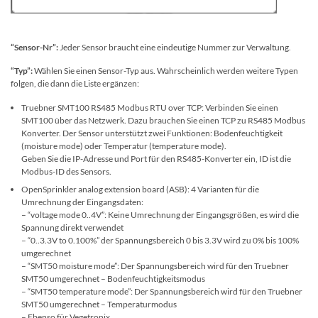
“Sensor-Nr”:
Jeder Sensor braucht eine eindeutige Nummer zur Verwaltung.
“Typ”:
Wählen Sie einen Sensor-Typ aus. Wahrscheinlich werden weitere Typen
folgen, die dann die Liste ergänzen:
Truebner SMT100 RS485 Modbus RTU over TCP: Verbinden Sie einen
SMT100 über das Netzwerk. Dazu brauchen Sie einen TCP zu RS485 Modbus
Konverter. Der Sensor unterstützt zwei Funktionen: Bodenfeuchtigkeit
(moisture mode) oder Temperatur (temperature mode).
Geben Sie die IP-Adresse und Port für den RS485-Konverter ein, ID ist die
Modbus-ID des Sensors.
OpenSprinkler analog extension board (ASB): 4 Varianten für die
Umrechnung der Eingangsdaten:
– “voltage mode 0..4V”: Keine Umrechnung der Eingangsgrößen, es wird die
Spannung direkt verwendet
– “0..3.3V to 0.100%” der Spannungsbereich 0 bis 3.3V wird zu 0% bis 100%
umgerechnet
– “SMT50 moisture mode”: Der Spannungsbereich wird für den Truebner
SMT50 umgerechnet – Bodenfeuchtigkeitsmodus
– “SMT50 temperature mode”: Der Spannungsbereich wird für den Truebner
SMT50 umgerechnet – Temperaturmodus
– Ebenso für Vegetronix