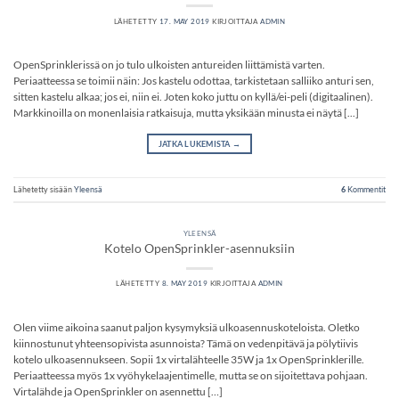
LÄHETETTY
17. MAY 2019
KIRJOITTAJA
ADMIN
OpenSprinklerissä on jo tulo ulkoisten antureiden liittämistä varten.
Periaatteessa se toimii näin: Jos kastelu odottaa, tarkistetaan salliiko anturi sen,
sitten kastelu alkaa; jos ei, niin ei. Joten koko juttu on kyllä/ei-peli (digitaalinen).
Markkinoilla on monenlaisia ​​ratkaisuja, mutta yksikään minusta ei näytä [...]
JATKA LUKEMISTA
→
Lähetetty sisään
Yleensä
6
Kommentit
YLEENSÄ
Kotelo OpenSprinkler-asennuksiin
LÄHETETTY
8. MAY 2019
KIRJOITTAJA
ADMIN
Olen viime aikoina saanut paljon kysymyksiä ulkoasennuskoteloista. Oletko
kiinnostunut yhteensopivista asunnoista? Tämä on vedenpitävä ja pölytiivis
kotelo ulkoasennukseen. Sopii 1x virtalähteelle 35W ja 1x OpenSprinklerille.
Periaatteessa myös 1x vyöhykelaajentimelle, mutta se on sijoitettava pohjaan.
Virtalähde ja OpenSprinkler on asennettu […]