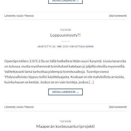
JATKA LUKEMISTA
→
Lähetetty sisään
Yleensä
Jätä kommentti
YLEENSÄ
Loppuunmyyty?!
LÄHETETTY
24. MAY 2019
KIRJOITTAJA
ADMIN
OpenSprinklers 3.0/3.2:lla on tällä hetkellä erittäin suuri kysyntä. Uusia tavaroita
on tulossa, mutta myöhemmät toimitukset katetaan jo jäljellä olevilla myynneillä.
Valitettavasti tämä tarkoittaa pidempiä toimitusaikoja. Tuontiprosessi
Yhdysvalloista riippuu tullin käsittelyajasta. Koskaan ei ole mahdollista arvioida,
kuinka kauan se kestää. Joskus se on vain tunteja, joskus [...]
JATKA LUKEMISTA
→
Lähetetty sisään
Yleensä
Jätä kommentti
YLEENSÄ
Maaperän kosteusanturiprojekti