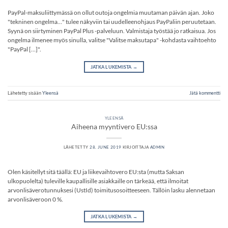
PayPal-maksuliittymässä on ollut outoja ongelmia muutaman päivän ajan. Joko
"tekninen ongelma…" tulee näkyviin tai uudelleenohjaus PayPaliin peruutetaan.
Syynä on siirtyminen PayPal Plus -palveluun. Valmistaja työstää jo ratkaisua. Jos
ongelma ilmenee myös sinulla, valitse "Valitse maksutapa" -kohdasta vaihtoehto
"PayPal […]".
JATKA LUKEMISTA
→
Lähetetty sisään
Yleensä
Jätä kommentti
YLEENSÄ
Aiheena myyntivero EU:ssa
LÄHETETTY
28. JUNE 2019
KIRJOITTAJA
ADMIN
Olen käsitellyt sitä täällä: EU ja liikevaihtovero EU:sta (mutta Saksan
ulkopuolelta) tuleville kaupallisille asiakkaille on tärkeää, että ilmoitat
arvonlisäverotunnuksesi (UstId) toimitusosoitteeseen. Tällöin lasku alennetaan
arvonlisäveroon 0 %.
JATKA LUKEMISTA
→