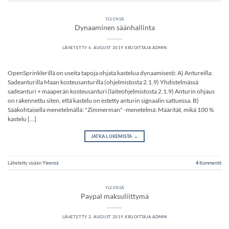
YLEENSÄ
Dynaaminen säänhallinta
LÄHETETTY
6. AUGUST 2019
KIRJOITTAJA
ADMIN
OpenSprinklerillä on useita tapoja ohjata kastelua dynaamisesti: A) Antureilla:
Sadeanturilla Maan kosteusanturilla (ohjelmistosta 2.1.9) Yhdistelmässä
sadeanturi + maaperän kosteusanturi (laiteohjelmistosta 2.1.9) Anturin ohjaus
on rakennettu siten, että kastelu on estetty anturin signaalin sattuessa. B)
Sääkohtaisella menetelmällä: "Zimmerman" -menetelmä: Määrität, mikä 100 %
kastelu [...]
JATKA LUKEMISTA
→
Lähetetty sisään
Yleensä
4
Kommentit
YLEENSÄ
Paypal maksuliittymä
LÄHETETTY
2. AUGUST 2019
KIRJOITTAJA
ADMIN