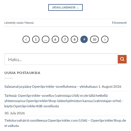
JATKA LUKEMISTA
→
Lähetetty sisään
Yleensä
5
Kommentit
1
…
6
7
8
9
10
UUSIA POSTAUKSIA
Salasanat ja pääsy OpenSprinkler-sovelluksessa – yleiskatsaus
1. August 2026
Tärkeää: OpenSprinkler-sovellus (valmistaja USA) ei ole tällä hetkellä
yhteensopiva OpenSprinklerShop-laiteohjelmiston kanssa (valmistajan virhe) -
käytä OpenSprinklerASB-sovellusta
30. July 2026
Tietoturvahäiriö osoitteessa OpenSprinkler.com (USA) – OpenSprinklerShop.de
ei vaikuta