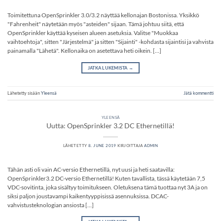
Toimitettuna OpenSprinkler 3.0/3.2 näyttää kellonajan Bostonissa. Yksikkö
"Fahrenheit" näytetään myös "asteiden" sijaan. Tämä johtuu siitä, että
OpenSprinkler käyttää kyseisen alueen asetuksia. Valitse "Muokkaa
vaihtoehtoja", sitten "Järjestelmä" ja sitten "Sijainti" -kohdasta sijaintisi ja vahvista
painamalla "Lähetä". Kellonaika on asetettava heti oikein. […]
JATKA LUKEMISTA
→
Lähetetty sisään
Yleensä
Jätä kommentti
YLEENSÄ
Uutta: OpenSprinkler 3.2 DC Ethernetillä!
LÄHETETTY
8. JUNE 2019
KIRJOITTAJA
ADMIN
Tähän asti oli vain AC-versio Ethernetillä, nyt uusi ja heti saatavilla:
OpenSprinkler3.2 DC-versio Ethernetillä! Kuten tavallista, tässä käytetään 7,5
VDC-sovitinta, joka sisältyy toimitukseen. Oletuksena tämä tuottaa nyt 3A ja on
siksi paljon joustavampi kaikentyyppisissä asennuksissa. DCAC-
vahvistusteknologian ansiosta […]