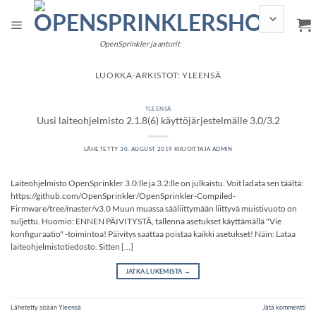
Siirry
sisältöön
OpenSprinkler ja anturit
LUOKKA-ARKISTOT:
YLEENSÄ
YLEENSÄ
Uusi laiteohjelmisto 2.1.8(6) käyttöjärjestelmälle 3.0/3.2
LÄHETETTY
30. AUGUST 2019
KIRJOITTAJA
ADMIN
Laiteohjelmisto OpenSprinkler 3.0:lle ja 3.2:lle on julkaistu. Voit ladata sen täältä:
https://github.com/OpenSprinkler/OpenSprinkler-Compiled-
Firmware/tree/master/v3.0 Muun muassa sääliittymään liittyvä muistivuoto on
suljettu. Huomio: ENNEN PÄIVITYSTÄ, tallenna asetukset käyttämällä "Vie
konfiguraatio" -toimintoa! Päivitys saattaa poistaa kaikki asetukset! Näin: Lataa
laiteohjelmistotiedosto. Sitten […]
JATKA LUKEMISTA
→
Lähetetty sisään
Yleensä
Jätä kommentti