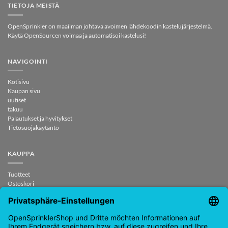
TIETOJA MEISTÄ
OpenSprinkler on maailman johtava avoimen lähdekoodin kastelujärjestelmä.
Käytä OpenSourcen voimaa ja automatisoi kastelusi!
NAVIGOINTI
Kotisivu
Kaupan sivu
uutiset
takuu
Palautukset ja hyvitykset
Tietosuojakäytäntö
KAUPPA
Tuotteet
Ostoskori
Tarkistaa
Minun tilini
sopimus peruutettu