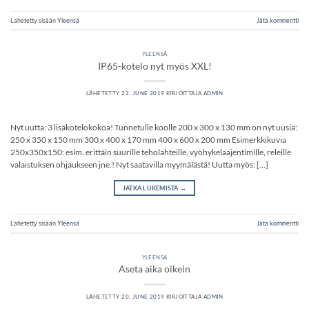
Lähetetty sisään
Yleensä
Jätä kommentti
YLEENSÄ
IP65-kotelo nyt myös XXL!
LÄHETETTY
22. JUNE 2019
KIRJOITTAJA
ADMIN
Nyt uutta: 3 lisäkotelokokoa! Tunnetulle koolle 200 x 300 x 130 mm on nyt uusia:
250 x 350 x 150 mm 300 x 400 x 170 mm 400 x 600 x 200 mm Esimerkkikuvia
250x350x150: esim. erittäin suurille teholähteille, vyöhykelaajentimille, releille
valaistuksen ohjaukseen jne.! Nyt saatavilla myymälästä! Uutta myös: […]
JATKA LUKEMISTA
→
Lähetetty sisään
Yleensä
Jätä kommentti
YLEENSÄ
Aseta aika oikein
LÄHETETTY
20. JUNE 2019
KIRJOITTAJA
ADMIN