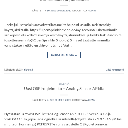
LÄHETETTY
10. NOVEMBER 2023
KIRJOITTAJA
ADMIN
...sekä julkiset asiakkaat voivat tilata meiltä helposti laskulla: Rekisteröidy
käyttäjäksi täällä: https://OpenSprinklerShop.de/my-account/ Lähetä minulle
sähköposti otsikolla "Lasku" ja kerro käyttäjätunnuksesi ja tarkka laskutusosoite
(osoitteeseen info@OpenSprinklerShop.de) Siinä se! Saat sitten minulta
vahvistuksen, että olen aktivoinut sinut. Voit […]
JATKA LUKEMISTA
→
Lähetetty sisään
Yleensä
Jätä kommentti
YLEENSÄ
Uusi OSPi-ohjelmisto – Analog Sensor API:lla
LÄHETETTY
6. SEPTEMBER 2023
KIRJOITTAJA
ADMIN
Nyt saatavilla myös OSPi:lle: "Analog Sensor Api". Ja OSPi-versiolla 1.6 ja
2xADS1115:llä, jopa 8 analogisella sisääntulolla (ohjelmisto >= 2.3.1 (160))! Jos
sinulla on (vanhempi) PCF8591T-sirulla varustettu OSPi, olet onnekas: