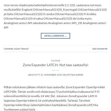
Uusi versio ohjekirjasta laiteohjelmistoversiolle 2.2.1(0), saatavana nyt myös
muilla kielillä! Englanti OSUserManual221(0)_fi portugali OSUserManual221(0)
pt italia OSUserManual221(0) it ranska OSUserManual221(0) fr kreikka
OSUserManual221(0) el saksa OSUserManual221(0) de Uutta myös:
Analoginen anturi API saksalainen Analoginen anturi API_ DE Analoginen anturi
API
JATKA LUKEMISTA
→
Lähetetty sisään
Yleensä
Jätä kommentti
YLEENSÄ
Zone Expander LATCH: Nyt taas saatavilla!
LÄHETETTY
22. NOVEMBER 2024
KIRJOITTAJA
ADMIN
Pitkän odotuksen jälkeen vihdoin taas saatavilla: Zone Expander OpenSprinkler
LATCHille. Tämän avulla voit ohjata jopa 72 pulssiohjattua (salpaava tai 9 V)
solenoidiventtiiliä (ei sovellu 24 VAC:lle). Jokainen ZoneExpander LATCH
laajentaa OpenSprinkleriä 16 vyöhykeyhteydellä. Tärkeää: Tarvitset
OpenSprinklerShop-laiteohjelmiston käyttääksesi ZoneExpande LATCHia.
Tuotteeseen pääset tästä