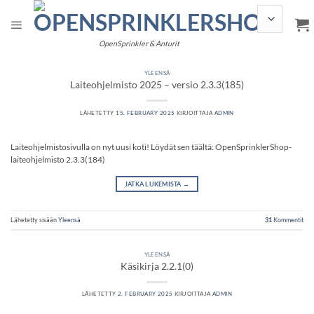
Siirry
sisältöön
OpenSprinkler & Anturit
YLEENSÄ
Laiteohjelmisto 2025 – versio 2.3.3(185)
LÄHETETTY
15. FEBRUARY 2025
KIRJOITTAJA
ADMIN
Laiteohjelmistosivulla on nyt uusi koti! Löydät sen täältä: OpenSprinklerShop-
laiteohjelmisto 2.3.3(184)
JATKA LUKEMISTA
→
Lähetetty sisään
Yleensä
31
Kommentit
YLEENSÄ
Käsikirja 2.2.1(0)
LÄHETETTY
2. FEBRUARY 2025
KIRJOITTAJA
ADMIN