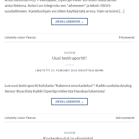
anturitietona. Anturi on integroitu sen "aiheeseen" ja teksti-/JSON-
suodattimeen. Kasteluohjain voi sitten käyttää tätä arvoa. Näin se toimii […]
JATKA LUKEMISTA
→
Lähetetty sisään
Yleensä
5
Kommentit
YLEENSÄ
Uusi testiraportti!
LÄHETETTY
25. FEBRUARY 2024
KIRJOITTAJA
ADMIN
Lue uusi testiraportti kohdasta "Rakenna oma kastelusi"! Kaikki uudesta Analog
Sensor Boardista Kaikki OpenSprinkleristä Hauskaa lukemista!
JATKA LUKEMISTA
→
Lähetetty sisään
Yleensä
Jätä kommentti
YLEENSÄ
Korkeakoulut ja yliopistot…