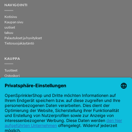
NAVIGOINTI
Kotisivu
Kaupan sivu
uutiset
takuu
Palautukset ja hyvitykset
Tietosuojakäytäntö
KAUPPA
Tuotteet
Ostoskori
Tarkistaa
Minun tilini
sopimus peruutettu
OTA YHTEYTTÄ
support@opensprinklershop.de
07254-4045434
Yhteydenottosivu