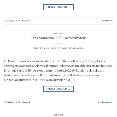
JATKA LUKEMISTA
→
Lähetetty sisään
Yleensä
Jätä kommentti
YLEENSÄ
Taas saatavilla: OSPi-akryylikotelo
LÄHETETTY
30. JUNE 2024
KIRJOITTAJA
ADMIN
OSPi nauttii kasvavasta suosiosta. Ei ihme, sillä uusi laiteohjelmisto, joka voi
käyttää etäkäyttöä ja analogisia liitäntöjä, tekee kastelun ohjauksesta nyt hauskaa.
Ensimmäisessä OSPi-versiossa ennen vuotta 2021 oli kotelona akryyliosat.
Valitettavasti koteloa ei tuolloin ollut enää mahdollista tarjota valtavien
hinnankorotusten vuoksi. Meillä on kuitenkin nyt […]
JATKA LUKEMISTA
→
Lähetetty sisään
Yleensä
Jätä kommentti
YLEENSÄ