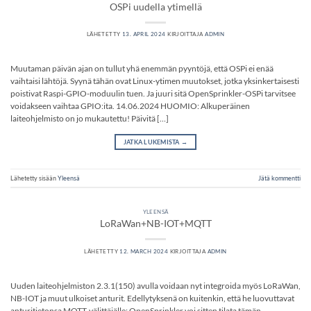
OSPi uudella ytimellä
LÄHETETTY
13. APRIL 2024
KIRJOITTAJA
ADMIN
Muutaman päivän ajan on tullut yhä enemmän pyyntöjä, että OSPi ei enää
vaihtaisi lähtöjä. Syynä tähän ovat Linux-ytimen muutokset, jotka yksinkertaisesti
poistivat Raspi-GPIO-moduulin tuen. Ja juuri sitä OpenSprinkler-OSPi tarvitsee
voidakseen vaihtaa GPIO:ita. 14.06.2024 HUOMIO: Alkuperäinen
laiteohjelmisto on jo mukautettu! Päivitä […]
JATKA LUKEMISTA
→
Lähetetty sisään
Yleensä
Jätä kommentti
YLEENSÄ
LoRaWan+NB-IOT+MQTT
LÄHETETTY
12. MARCH 2024
KIRJOITTAJA
ADMIN
Uuden laiteohjelmiston 2.3.1(150) avulla voidaan nyt integroida myös LoRaWan,
NB-IOT ja muut ulkoiset anturit. Edellytyksenä on kuitenkin, että he luovuttavat
anturitietonsa MQTT-välittäjälle; OpenSprinkler voi sitten tilata tämän