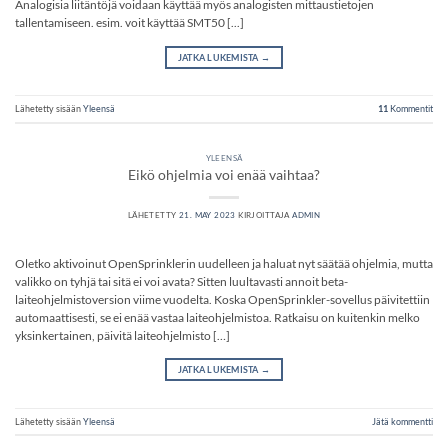
Analogisia liitäntöjä voidaan käyttää myös analogisten mittaustietojen
tallentamiseen. esim. voit käyttää SMT50 [...]
JATKA LUKEMISTA
→
Lähetetty sisään
Yleensä
11
Kommentit
YLEENSÄ
Eikö ohjelmia voi enää vaihtaa?
LÄHETETTY
21. MAY 2023
KIRJOITTAJA
ADMIN
Oletko aktivoinut OpenSprinklerin uudelleen ja haluat nyt säätää ohjelmia, mutta
valikko on tyhjä tai sitä ei voi avata? Sitten luultavasti annoit beta-
laiteohjelmistoversion viime vuodelta. Koska OpenSprinkler-sovellus päivitettiin
automaattisesti, se ei enää vastaa laiteohjelmistoa. Ratkaisu on kuitenkin melko
yksinkertainen, päivitä laiteohjelmisto […]
JATKA LUKEMISTA
→
Lähetetty sisään
Yleensä
Jätä kommentti