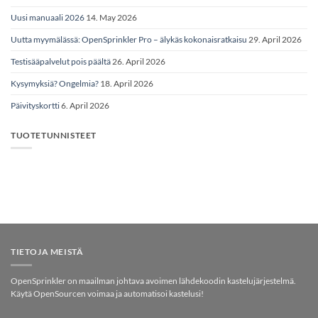
Uusi manuaali 2026
14. May 2026
Uutta myymälässä: OpenSprinkler Pro – älykäs kokonaisratkaisu
29. April 2026
Testisääpalvelut pois päältä
26. April 2026
Kysymyksiä? Ongelmia?
18. April 2026
Päivityskortti
6. April 2026
TUOTETUNNISTEET
TIETOJA MEISTÄ
OpenSprinkler on maailman johtava avoimen lähdekoodin kastelujärjestelmä.
Käytä OpenSourcen voimaa ja automatisoi kastelusi!