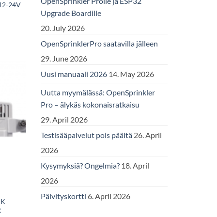
OpenSprinkler Prolle ja ESP32
12-24V
Upgrade Boardille
20. July 2026
OpenSprinklerPro saatavilla jälleen
29. June 2026
Uusi manuaali 2026
14. May 2026
Uutta myymälässä: OpenSprinkler
Pro – älykäs kokonaisratkaisu
29. April 2026
Testisääpalvelut pois päältä
26. April
2026
Kysymyksiä? Ongelmia?
18. April
2026
Päivityskortti
6. April 2026
IK
R