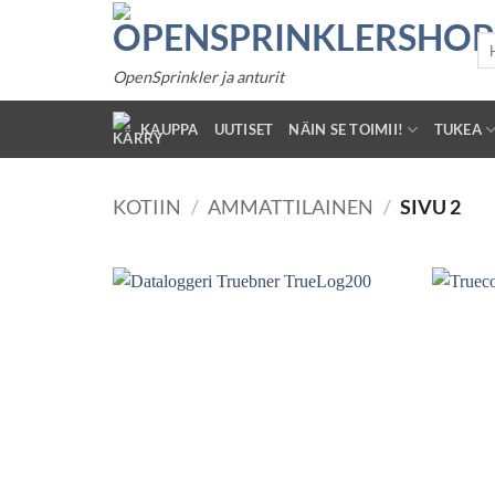
Siirry
sisältöön
Ha
OpenSprinkler ja anturit
KAUPPA
UUTISET
NÄIN SE TOIMII!
TUKEA
KOTIIN
/
AMMATTILAINEN
/
SIVU 2