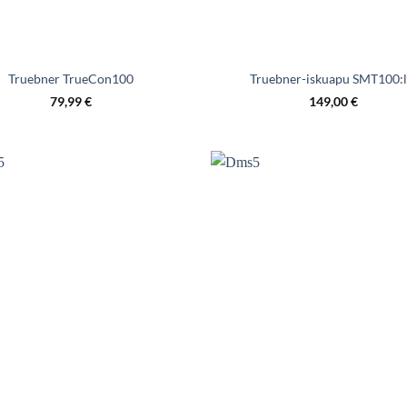
Truebner TrueCon100
Truebner-iskuapu SMT100:l
79,99
€
149,00
€