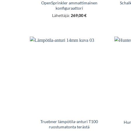
OpenSprinkler ammattimainen
Schal
konfiguraattori
Lähettäjä:
269,00
€
Truebner lämpötila-anturi T100
Hun
ruostumatonta terästä