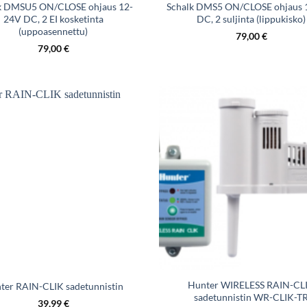
k DMSU5 ON/CLOSE ohjaus 12-
Schalk DMS5 ON/CLOSE ohjaus 
24V DC, 2 EI kosketinta
DC, 2 suljinta (lippukisko)
(uppoasennettu)
79,00
€
79,00
€
Hunter WIRELESS RAIN-CL
ter RAIN-CLIK sadetunnistin
sadetunnistin WR-CLIK-T
39,99
€