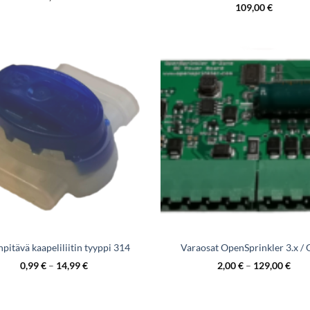
109,00
€
pitävä kaapeliliitin tyyppi 314
Varaosat OpenSprinkler 3.x / 
0,99
€
–
14,99
€
2,00
€
–
129,00
€