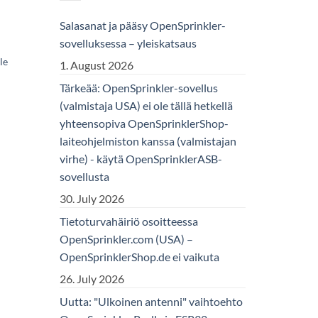
Salasanat ja pääsy OpenSprinkler-
sovelluksessa – yleiskatsaus
le
1. August 2026
Tärkeää: OpenSprinkler-sovellus
(valmistaja USA) ei ole tällä hetkellä
yhteensopiva OpenSprinklerShop-
laiteohjelmiston kanssa (valmistajan
virhe) - käytä OpenSprinklerASB-
sovellusta
30. July 2026
Tietoturvahäiriö osoitteessa
OpenSprinkler.com (USA) –
OpenSprinklerShop.de ei vaikuta
26. July 2026
Uutta: "Ulkoinen antenni" vaihtoehto