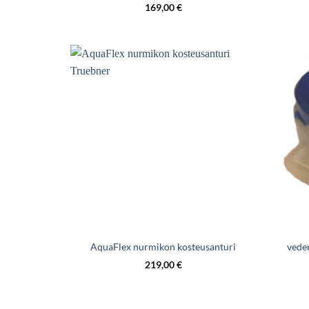
169,00
€
AquaFlex nurmikon kosteusanturi
veden
219,00
€