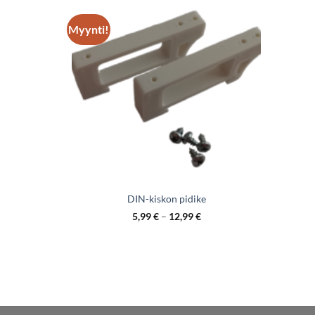
Myynti!
DIN-kiskon pidike
5,99
€
–
12,99
€