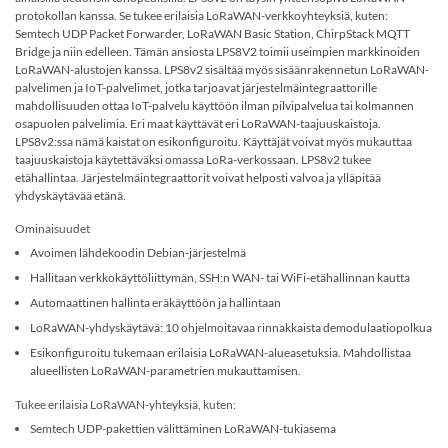
protokollan kanssa. Se tukee erilaisia ​​LoRaWAN-verkkoyhteyksiä, kuten:
Semtech UDP Packet Forwarder, LoRaWAN Basic Station, ChirpStack MQTT
Bridge ja niin edelleen. Tämän ansiosta LPS8V2 toimii useimpien markkinoiden
LoRaWAN-alustojen kanssa. LPS8v2 sisältää myös sisäänrakennetun LoRaWAN-
palvelimen ja IoT-palvelimet, jotka tarjoavat järjestelmäintegraattorille
mahdollisuuden ottaa IoT-palvelu käyttöön ilman pilvipalvelua tai kolmannen
osapuolen palvelimia. Eri maat käyttävät eri LoRaWAN-taajuuskaistoja.
LPS8v2:ssa nämä kaistat on esikonfiguroitu. Käyttäjät voivat myös mukauttaa
taajuuskaistoja käytettäväksi omassa LoRa-verkossaan. LPS8v2 tukee
etähallintaa. Järjestelmäintegraattorit voivat helposti valvoa ja ylläpitää
yhdyskäytävää etänä.
Ominaisuudet
Avoimen lähdekoodin Debian-järjestelmä
Hallitaan verkkokäyttöliittymän, SSH:n WAN- tai WiFi-etähallinnan kautta
Automaattinen hallinta eräkäyttöön ja hallintaan
LoRaWAN-yhdyskäytävä: 10 ohjelmoitavaa rinnakkaista demodulaatiopolkua
Esikonfiguroitu tukemaan erilaisia ​​LoRaWAN-alueasetuksia. Mahdollistaa
alueellisten LoRaWAN-parametrien mukauttamisen.
Tukee erilaisia ​​LoRaWAN-yhteyksiä, kuten:
Semtech UDP-pakettien välittäminen LoRaWAN-tukiasema