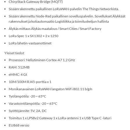
ChirpStack Gateway Bridge (MQTT)
Sisäänrakennettu paikallinen LoRaWAN-palvelin The Things Networkista.
Sisäänrakennettu Node-Red paikallinen sovelluspalvelin. Sovellukset Älykkäät
rakennukset ja kotiautomaatio Logistiikka ja toimitusketjun hallinta
Älykäs mittaus Älykäs maatalous / Smart Cities / Smart Factory
LoRa Spec 1 x SX1302 + 2 x 1250
LoRa lähetin-vastaanottimet
Yleiset tiedot
Prosessori: Neliytiminen Cortex-A7 1,2 GHz
RAM: 512MB
eMMC: 4 Gt
10M/100M RJ45-porttia x 1
Monikanavainen LoRaWAN langaton WiFi 802.11 b/g/n
Työlämpötila: -20 ~ 65°C
Varastointilämpötila: -20 ~ 65°C
Syöttöjännite: 5V, 2A, DC
Toimitus 1 x LPS8v2 Gateway 1 x LoRa-antenni 1 x USB Type C -laturi
EU868 versio