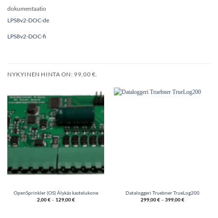
dokumentaatio
LPS8v2-DOC-de
LPS8v2-DOC-fi
NYKYINEN HINTA ON: 99,00 €.
OpenSprinkler (OS) Älykäs kastelukone
Dataloggeri Truebner TrueLog200
2,00
€
–
129,00
€
299,00
€
–
399,00
€