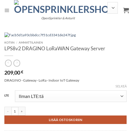
Siirry
sisältöön
OpenSprinkler & Anturit
KOTIIN
/
AMMATTILAINEN
LPS8v2 DRAGINO LoRaWAN Gateway Server
209,00
€
DRAGINO · Gateway · LoRa · Indoor IoT Gateway
SELKEÄ
Alternative:
LTE
LPS8v2 DRAGINO LoRaWAN Gateway Serverin määrä
LISÄÄ OSTOSKORIIN