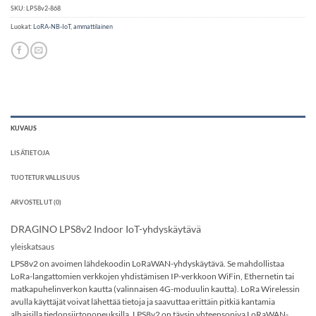
SKU:
LPS8v2-868
Luokat:
LoRA-NB-IoT
,
ammattilainen
KUVAUS
LISÄTIETOJA
TUOTETURVALLISUUS
ARVOSTELUT (0)
DRAGINO LPS8v2 Indoor IoT-yhdyskäytävä
yleiskatsaus
LPS8v2 on avoimen lähdekoodin LoRaWAN-yhdyskäytävä. Se mahdollistaa
LoRa-langattomien verkkojen yhdistämisen IP-verkkoon WiFin, Ethernetin tai
matkapuhelinverkon kautta (valinnaisen 4G-moduulin kautta). LoRa Wirelessin
avulla käyttäjät voivat lähettää tietoja ja saavuttaa erittäin pitkiä kantamia
alhaisilla tiedonsiirtonopeuksilla. LPS8v2 on täysin yhteensopiva LoRaWAN-