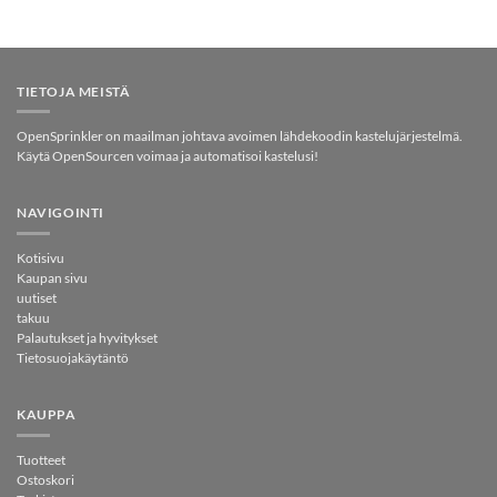
TIETOJA MEISTÄ
OpenSprinkler on maailman johtava avoimen lähdekoodin kastelujärjestelmä.
Käytä OpenSourcen voimaa ja automatisoi kastelusi!
NAVIGOINTI
Kotisivu
Kaupan sivu
uutiset
takuu
Palautukset ja hyvitykset
Tietosuojakäytäntö
KAUPPA
Tuotteet
Ostoskori