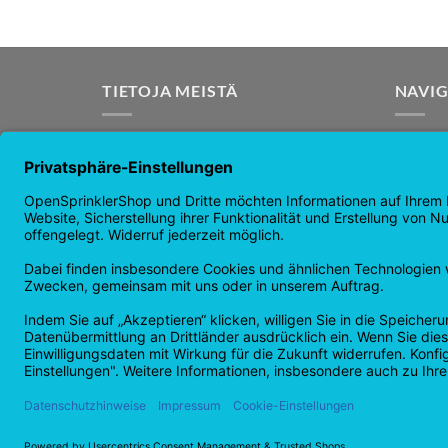
TIETOJA MEISTÄ
NAVIG
OpenSprinkler on maailman johtava
Kotisiv
avoimen lähdekoodin
Kaupan
kastelujärjestelmä. Käytä
uutiset
OpenSourcen voimaa ja automatisoi
takuu
kastelusi!
Palautu
Tietosu
Tekijänoikeus 2026 ©
Checkbox IT GmbH
Kaikki hinnat sis. ALV.
PERUUTA SOPIMUS