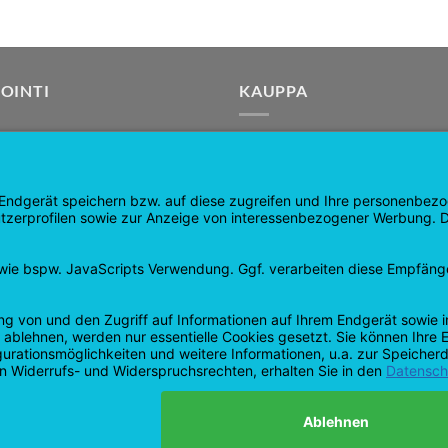
OINTI
KAUPPA
u
Tuotteet
 sivu
Ostoskori
Tarkistaa
Minun tilini
kset ja hyvitykset
sopimus peruutettu
ojakäytäntö
Google
PayPal
Postiennakko
Viisumit
Pay