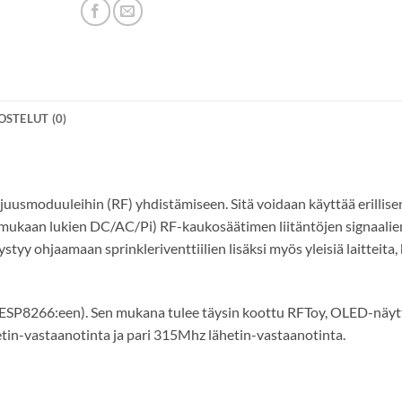
STELUT (0)
usmoduuleihin (RF) yhdistämiseen. Sitä voidaan käyttää erillise
mukaan lukien DC/AC/Pi) RF-kaukosäätimen liitäntöjen signaalie
tyy ohjaamaan sprinkleriventtiilien lisäksi myös yleisiä laitteita,
 ESP8266:een). Sen mukana tulee täysin koottu RFToy, OLED-näyt
etin-vastaanotinta ja pari 315Mhz lähetin-vastaanotinta.