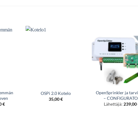
nemmän
OpenSprinkler ja tarv
OSPi 2.0 Kotelo
 oven
– CONFIGURATO
35,00
€
peräinen
Nykyinen
00
€
Lähettäjä:
239,00
a
hinta
on:
0
79,00
€.