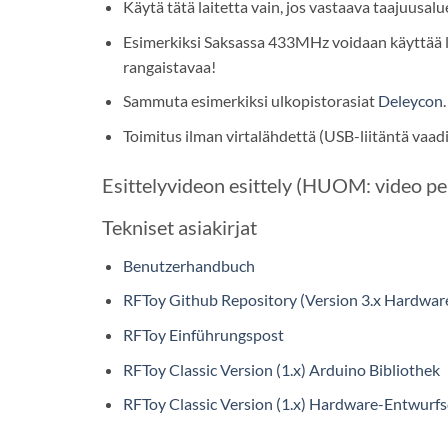
Käytä tätä laitetta vain, jos vastaava taajuusal
Esimerkiksi Saksassa 433MHz voidaan käyttää lu
rangaistavaa!
Sammuta esimerkiksi ulkopistorasiat
Deleycon
.
Toimitus ilman virtalähdettä (USB-liitäntä vaad
Esittelyvideon esittely (HUOM: video pe
Tekniset asiakirjat
Benutzerhandbuch
RFToy Github Repository (Version 3.x Hardwar
RFToy Einführungspost
RFToy Classic Version (1.x) Arduino Bibliothek
RFToy Classic Version (1.x) Hardware-Entwurf