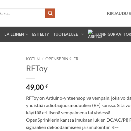
i:
KIRJAUDU S
LAILLINEN
ESITELTY
TUOTEALUEET
KONFIGURAATTOR
KOTIIN
/
OPENSPRINKLER
RFToy
49,00
€
RFToy on Arduino-yhteensopiva vempain, joka void
yhdistää radiotaajuusmoduulien (RF) kanssa. Sitä v
käyttää erillisenä vempaimena tai yhdessä
OpenSprinklerin kanssa (mukaan lukien DC/AC/Pi) 
signaalien dekoodaamiseen ja simulointiin RF-