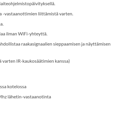
aiteohjelmistopäivityksellä.
vastaanottimien liittämistä varten.
a.
laa ilman WiFi-yhteyttä.
ahdollistaa raakasignaalien sieppaamisen ja näyttämisen
öä varten IR-kaukosäätimien kanssa)
ussa kotelossa
Mhz lähetin-vastaanotinta