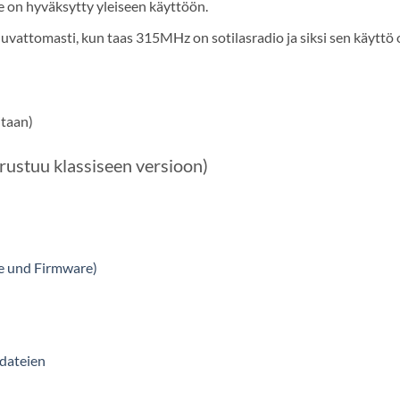
ue on hyväksytty yleiseen käyttöön.
vattomasti, kun taas 315MHz on sotilasradio ja siksi sen käyttö 
itaan)
rustuu klassiseen versioon)
e und Firmware)
sdateien