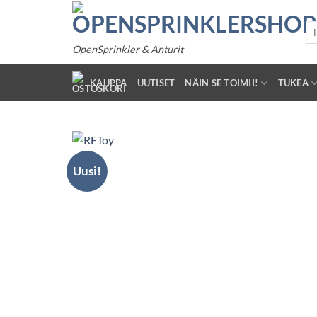
Siirry
sisältöön
Ets
OpenSprinkler & Anturit
KAUPPA
UUTISET
NÄIN SE TOIMII!
TUKEA
Uusi!