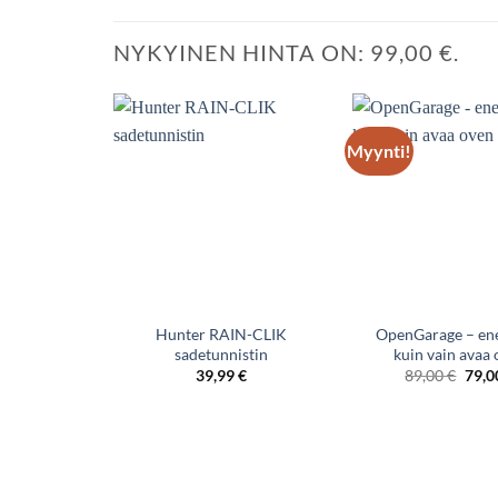
NYKYINEN HINTA ON: 99,00 €.
Myynti!
Hunter RAIN-CLIK
OpenGarage – e
sadetunnistin
kuin vain avaa
Alku
39,99
€
89,00
€
79,
hint
oli:
89,0
€.