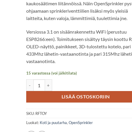
kaukosäätimen liitännöissä. Näin OpenSprinkler pys
ohjaamaan sprinkleriventtiilien lisäksi myös yleisiä
laitteita, kuten valoja, lämmittimiä, tuulettimia jne.
Versiossa 3.1 on sisäänrakennettu WiFi (perustuu
ESP8266:een). Toimitukseen sisältyy täysin koottu R
OLED-näyttö, painikkeet, 3D-tulostettu kotelo, pari
433Mhz lähetin-vastaanotinta ja pari 315Mhz lähet
vastaanotinta.
15 varastossa (voi jälkitilata)
RFToy määrä
Alternative:
LISÄÄ OSTOSKORIIN
SKU:
RFTOY
Luokat:
Koti ja puutarha
,
OpenSprinkler