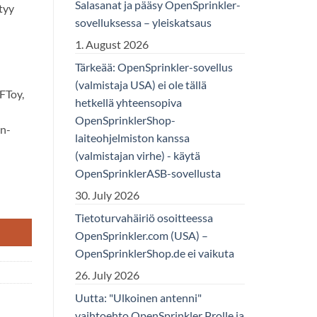
Salasanat ja pääsy OpenSprinkler-
tyy
sovelluksessa – yleiskatsaus
1. August 2026
Tärkeää: OpenSprinkler-sovellus
(valmistaja USA) ei ole tällä
FToy,
hetkellä yhteensopiva
OpenSprinklerShop-
in-
laiteohjelmiston kanssa
(valmistajan virhe) - käytä
OpenSprinklerASB-sovellusta
30. July 2026
Tietoturvahäiriö osoitteessa
OpenSprinkler.com (USA) –
OpenSprinklerShop.de ei vaikuta
26. July 2026
Uutta: "Ulkoinen antenni"
vaihtoehto OpenSprinkler Prolle ja