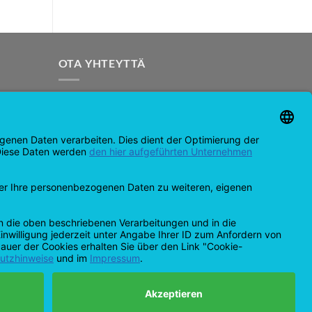
OTA YHTEYTTÄ
support@opensprinklershop.de
07254-4045434
Yhteydenottosivu
Helpdesk
Evästeasetukset
MasterCard
Amazon
Pankkisiirto
Luottokortti
Ihanteellinen
Apple
Estä
Pay
kontakti