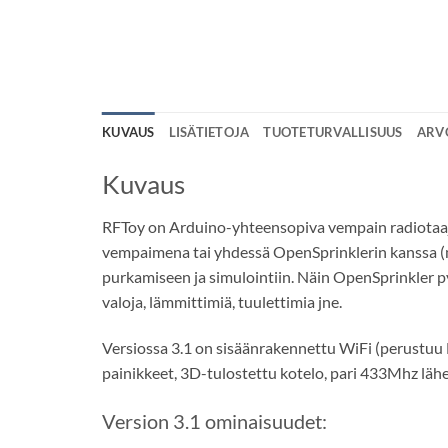
KUVAUS
LISÄTIETOJA
TUOTETURVALLISUUS
ARVO
Kuvaus
RFToy on Arduino-yhteensopiva vempain radiotaaju
vempaimena tai yhdessä OpenSprinklerin kanssa (
purkamiseen ja simulointiin. Näin OpenSprinkler pys
valoja, lämmittimiä, tuulettimia jne.
Versiossa 3.1 on sisäänrakennettu WiFi (perustuu
painikkeet, 3D-tulostettu kotelo, pari 433Mhz läh
Version 3.1 ominaisuudet: