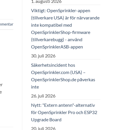
1. augusti 2026
Viktigt: OpenSprinkler-appen
(tillverkare USA) är för närvarande
mmentar
inte kompatibel med
OpenSprinklerShop-firmware
(tillverkarebugg) - använd
OpenSprinklerASB-appen
30. juli 2026
Säkerhetsincident hos
OpenSprinkler.com (USA) –
OpenSprinklerShop.de påverkas
er
inte
e
26. juli 2026
Nytt: "Extern antenn"-alternativ
för OpenSprinkler Pro och ESP32
Upgrade Board
20. juli 2026