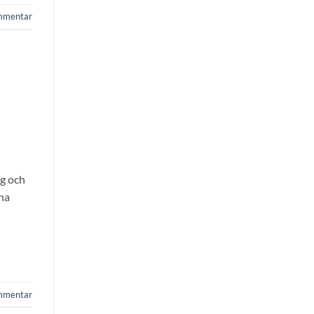
mmentar
ng och
sna
mmentar