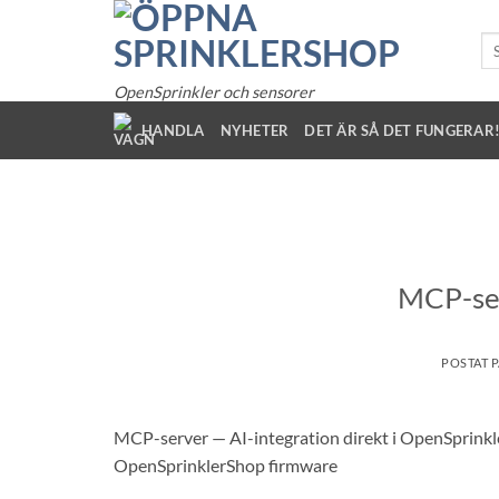
Hoppa
till
So
eft
innehållet
OpenSprinkler och sensorer
HANDLA
NYHETER
DET ÄR SÅ DET FUNGERAR
MCP-ser
POSTAT 
MCP-server — AI-integration direkt i OpenSprinkler
OpenSprinklerShop firmware