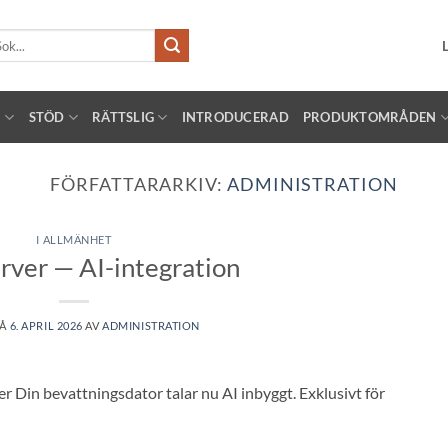
k
er:
!
STÖD
RÄTTSLIG
INTRODUCERAD
PRODUKTOMRÅDEN
FÖRFATTARARKIV:
ADMINISTRATION
I ALLMÄNHET
ver — AI-integration
PÅ
6. APRIL 2026
AV
ADMINISTRATION
 Din bevattningsdator talar nu AI inbyggt. Exklusivt för