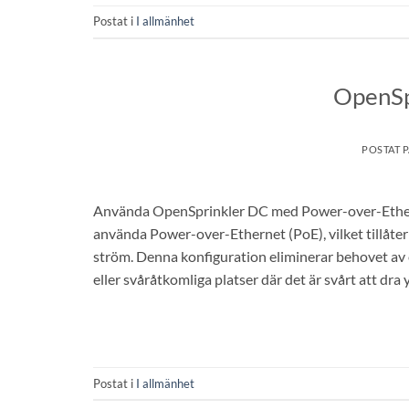
Postat i
I allmänhet
OpenSp
POSTAT 
Använda OpenSprinkler DC med Power-over-Ethernet
använda Power-over-Ethernet (PoE), vilket tillåter
ström. Denna konfiguration eliminerar behovet av e
eller svåråtkomliga platser där det är svårt att dra 
Postat i
I allmänhet