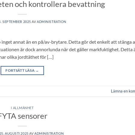
ten och kontrollera bevattning
5. SEPTEMBER 2025
AV
ADMINISTRATION
p inget annat än en på/av-brytare. Detta gör det enkelt att stänga 
uationen är dock annorlunda när det gäller markfuktighet. Detta ä
ar olika jordtäthet för […]
FORTSÄTT LÄSA
→
Lämna en ko
I ALLMÄNHET
FYTA sensorer
25. AUGUSTI 2025
AV
ADMINISTRATION