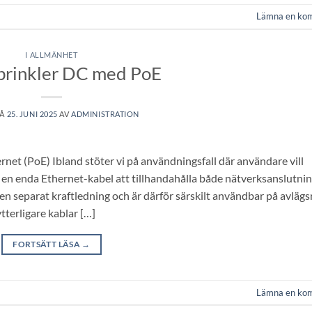
Lämna en ko
I ALLMÄNHET
rinkler DC med PoE
PÅ
25. JUNI 2025
AV
ADMINISTRATION
 (PoE) Ibland stöter vi på användningsfall där användare vill
 en enda Ethernet-kabel att tillhandahålla både nätverksanslutni
n separat kraftledning och är därför särskilt användbar på avläg
ytterligare kablar […]
FORTSÄTT LÄSA
→
Lämna en ko