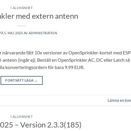
I ALLMÄNHET
kler med extern antenn
 PÅ
5. MAJ 2025
AV
ADMINISTRATION
för närvarande fått 10x versioner av OpenSprinkler-kortet med ESP
tenn (ingår ej). Beställ en OpenSprinkler AC, DC eller Latch så
tälla konverteringsordern för bara 9,99 EUR.
FORTSÄTT LÄSA
→
Lämna en ko
I ALLMÄNHET
025 – Version 2.3.3(185)