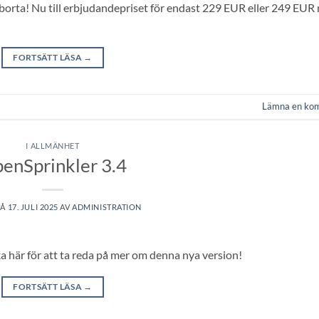
 borta! Nu till erbjudandepriset för endast 229 EUR eller 249 EUR
FORTSÄTT LÄSA
→
Lämna en ko
I ALLMÄNHET
enSprinkler 3.4
PÅ
17. JULI 2025
AV
ADMINISTRATION
ka här för att ta reda på mer om denna nya version!
FORTSÄTT LÄSA
→