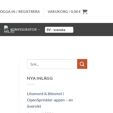
LOGGA IN / REGISTRERA
VARUKORG /
0,00
€
KONFIGURATOR
NYA INLÄGG
Lösenord & åtkomst i
OpenSprinkler-appen – en
översikt