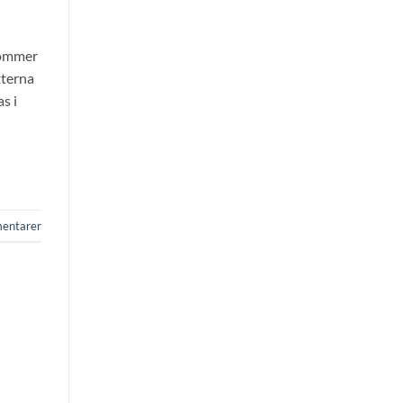
kommer
xterna
s i
entarer