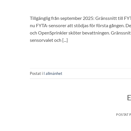
Tillgänglig från september 2025: Gränssnitt til
nu FYTA-sensorer att stödjas för första gången. D
och OpenSprinkler sköter bevattningen. Gränssnittet
sensorvalet och [...]
Postat i
I allmänhet
E
POSTAT 