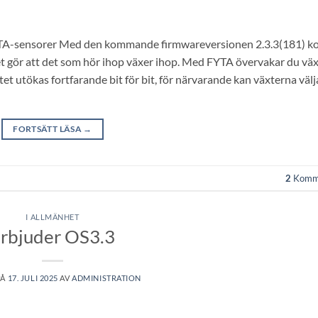
l FYTA-sensorer Med den kommande firmwareversionen 2.3.3(181) 
et gör att det som hör ihop växer ihop. Med FYTA övervakar du vä
 utökas fortfarande bit för bit, för närvarande kan växterna välja
FORTSÄTT LÄSA
→
2
Komm
I ALLMÄNHET
rbjuder OS3.3
PÅ
17. JULI 2025
AV
ADMINISTRATION