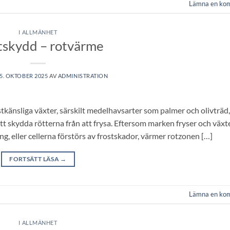
Lämna en ko
I ALLMÄNHET
tskydd – rotvärme
5. OKTOBER 2025
AV
ADMINISTRATION
känsliga växter, särskilt medelhavsarter som palmer och olivträd,
t skydda rötterna från att frysa. Eftersom marken fryser och växt
ing, eller cellerna förstörs av frostskador, värmer rotzonen […]
FORTSÄTT LÄSA
→
Lämna en ko
I ALLMÄNHET