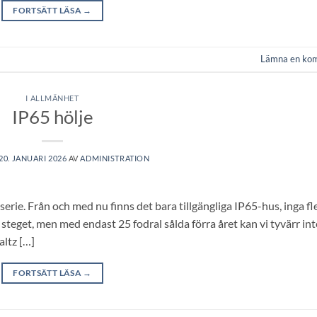
FORTSÄTT LÄSA
→
Lämna en ko
I ALLMÄNHET
IP65 hölje
20. JANUARI 2026
AV
ADMINISTRATION
erie. Från och med nu finns det bara tillgängliga IP65-hus, inga fl
 steget, men med endast 25 fodral sålda förra året kan vi tyvärr int
altz […]
FORTSÄTT LÄSA
→