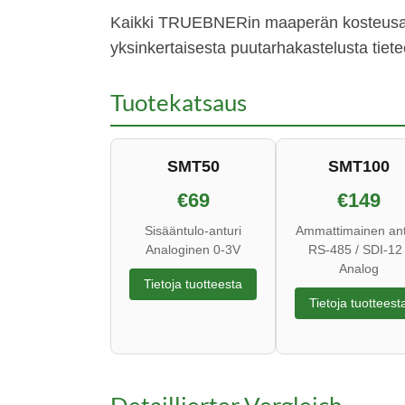
Kaikki TRUEBNERin maaperän kosteusanturi
yksinkertaisesta puutarhakastelusta tiete
Tuotekatsaus
SMT50
SMT100
€69
€149
Sisääntulo-anturi
Ammattimainen ant
Analoginen 0-3V
RS-485 / SDI-12 
Analog
Tietoja tuotteesta
Tietoja tuotteest