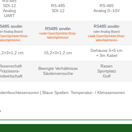
RS-485
SDI-12
RS-485
RS-485
Analog
SDI-12
Analog 0–10V
UART
S485 sovitin
RS485 sovitin
RS485 sovitin
er Analog Board
oder Analog Board
vaatii OpenSprinklerShop-
 OpenSprinklerShop-
vaatii OpenSprinklerShop-
laiteohjelmiston
laiteohjelmiston
laiteohjelmiston
Gehäuse 5×5 cm
,2×3×1,2 cm
15,2×3×1,2 cm
+ 3m Kabel
issenschaft
Rasen
Beengte Verhältnisse
Präzisions­
Sportplatz
Säulenversuche
andwirtschaft
Golf
Bodenfeuchtesensoren | Blaue Spalten: Temperatur- / Klimasensoren
?