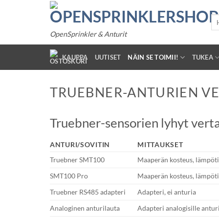
Siirry
sisältöön
Ets
OpenSprinkler & Anturit
KAUPPA
UUTISET
NÄIN SE TOIMII!
TUKEA
TRUEBNER-ANTURIEN VE
Truebner-sensorien lyhyt verta
ANTURI/SOVITIN
MITTAUKSET
Truebner SMT100
Maaperän kosteus, lämpöti
SMT100 Pro
Maaperän kosteus, lämpöti
Truebner RS485 adapteri
Adapteri, ei anturia
Analoginen anturilauta
Adapteri analogisille antur