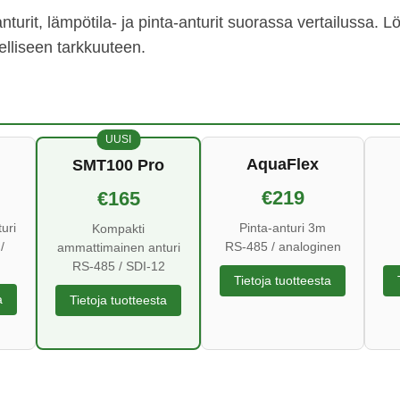
t, lämpötila- ja pinta-anturit suorassa vertailussa. Lö
elliseen tarkkuuteen.
UUSI
AquaFlex
SMT100 Pro
€219
€165
uri
Pinta-anturi 3m
Kompakti
/
RS-485 / analoginen
ammattimainen anturi
RS-485 / SDI-12
Tietoja tuotteesta
a
Tietoja tuotteesta