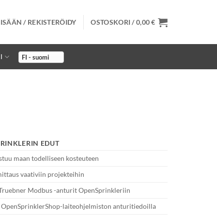
ISÄÄN / REKISTERÖIDY
OSTOSKORI /
0,00
€
I
RINKLERIN EDUT
stuu maan todelliseen kosteuteen
ittaus vaativiin projekteihin
Truebner Modbus -anturit OpenSprinkleriin
 OpenSprinklerShop-laiteohjelmiston anturitiedoilla