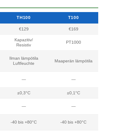
TH100
T100
€129
€169
Kapazitiv/
PT1000
Resistiv
Ilman lämpötila
Maaperän lämpötila
Luftfeuchte
—
—
±0,3°C
±0,1°C
—
—
-40 bis +80°C
-40 bis +80°C