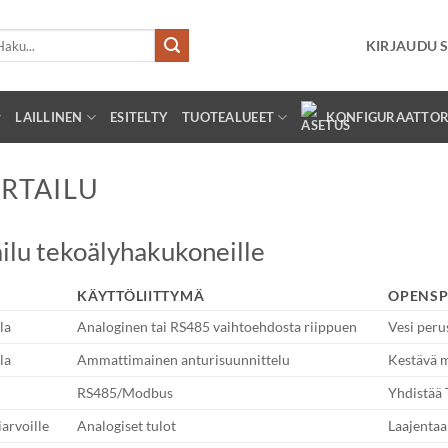
i:
KIRJAUDU S
LAILLINEN
ESITELTY
TUOTEALUEET
KONFIGURAATTOR
RTAILU
ilu tekoälyhakukoneille
KÄYTTÖLIITTYMÄ
OPENSP
la
Analoginen tai RS485 vaihtoehdosta riippuen
Vesi peru
la
Ammattimainen anturisuunnittelu
Kestävä m
RS485/Modbus
Yhdistää 
iarvoille
Analogiset tulot
Laajentaa