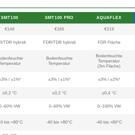
SMT100
SMT100 PRO
AQUAFLEX
€149
€165
€219
/TDR hybridi
FDR/TDR hybridi
FDR Fläche
Bodenfeuchte
odenfeuchte
Bodenfeuchte
Temperatur
Temperatur
Temperatur
(3m Fläche)
±3% / ±1%*
±3% / ±1%*
±3% / ±2%*
±0,2 °C
±0,2 °C
±0,4 °C
0–60% VW
0–60% VW
0–100% VW
40 bis +80°C
-40 bis +80°C
-40 bis +80°C