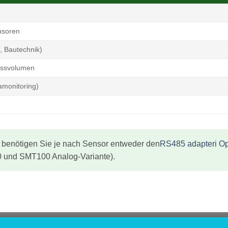
nsoren
, Bautechnik)
Messvolumen
amonitoring)
benötigen Sie je nach Sensor entweder den
RS485 adapteri Op
 und SMT100 Analog-Variante).