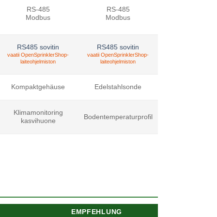
RS-485
RS-485
Modbus
Modbus
RS485 sovitin
RS485 sovitin
vaatii OpenSprinklerShop-
vaatii OpenSprinklerShop-
laiteohjelmiston
laiteohjelmiston
Kompaktgehäuse
Edelstahlsonde
Klimamonitoring
Boden­temperatur­profil
kasvihuone
EMPFEHLUNG