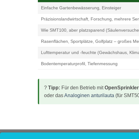
Einfache Gartenbewässerung, Einsteiger
Präzisionslandwirtschaft, Forschung, mehrere Se
Wie SMT100, aber platzsparend (Säulenversuche
Rasenflächen, Sportplätze, Golfplatz – großes 
Lufttemperatur und -feuchte (Gewächshaus, Klim
Bodentemperaturprofil, Tiefenmessung
?
Tipp:
Für den Betrieb mit
OpenSprinkler
oder das
Analoginen anturilauta
(für SMT50