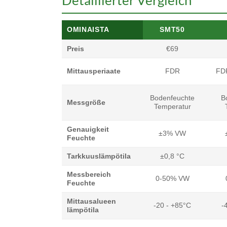
Detaillierter Vergleich
OMINAISTA
SMT50
Preis
€69
Mittausperiaate
FDR
FDR
Bodenfeuchte
B
Messgröße
Temperatur
Genauigkeit
±3% VW
Feuchte
Tarkkuuslämpötila
±0,8 °C
Messbereich
0-50% VW
Feuchte
Mittausalueen
-20 - +85°C
-
lämpötila