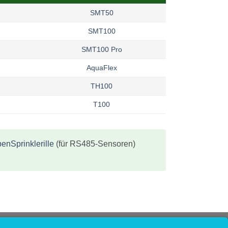
SMT50
SMT100
SMT100 Pro
AquaFlex
TH100
T100
enSprinklerille
(für RS485-Sensoren)