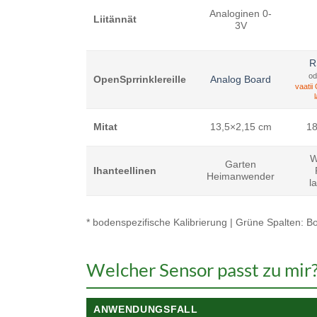
Analoginen 0-
Liitännät
3V
R
od
OpenSprrinklereille
Analog Board
vaatii
Mitat
13,5×2,15 cm
18
W
Garten
Ihanteellinen
Heimanwender
l
* bodenspezifische Kalibrierung | Grüne Spalten: 
Welcher Sensor passt zu mir
ANWENDUNGSFALL