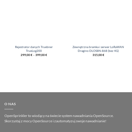
Rejestrator danych Truebner
Zewnętrzna bramka i serwer LoRaWAN
TrueLog200
Dragino DLOS8N-868 (bez 4G)
299,00
€
–
399,00
€
315,00
€
O NAS
OpenSprinkler to wiodący na świecie system nawadniania OpenSource.
Skorzystaj z mocy OpenSource i zautomatyzuj swoje nawadnianie!