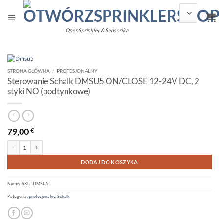
Przewiń
do
treści
OpenSprinkler & Sensorika
STRONA GŁÓWNA
/
PROFESJONALNY
Sterowanie Schalk DMSU5 ON/CLOSE 12-24V DC, 2
styki NO (podtynkowe)
79,00
€
ilość Schalk DMSU5 Sterowanie ON/CLOSE 12-24V DC, 2 styki NO (podtynkowe)
Alternative:
DODAJ DO KOSZYKA
Numer SKU:
DMSU5
Kategoria:
profesjonalny
,
Schalk