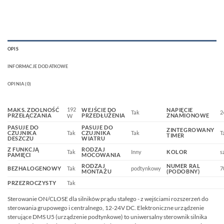
OPIS
INFORMACJE DODATKOWE
OPINIA (0)
192
MAKS. ZDOLNOŚĆ
WEJŚCIE DO
NAPIĘCIE
Tak
2
PRZEŁĄCZANIA
PRZEDŁUŻENIA
ZNAMIONOWE
W
PASUJE DO
PASUJE DO
ZINTEGROWANY
CZUJNIKA
Tak
CZUJNIKA
Tak
T
TIMER
DESZCZU
WIATRU
Z FUNKCJĄ
RODZAJ
Tak
Inny
KOLOR
s
PAMIĘCI
MOCOWANIA
RODZAJ
NUMER RAL
BEZHALOGENOWY
Tak
podtynkowy
7
MONTAŻU
(PODOBNY)
PRZEZROCZYSTY
Tak
Sterowanie ON/CLOSE dla silników prądu stałego - z wejściami rozszerzeń do
sterowania grupowego i centralnego, 12-24V DC. Elektroniczne urządzenie
sterujące DMS U5 (urządzenie podtynkowe) to uniwersalny sterownik silnika