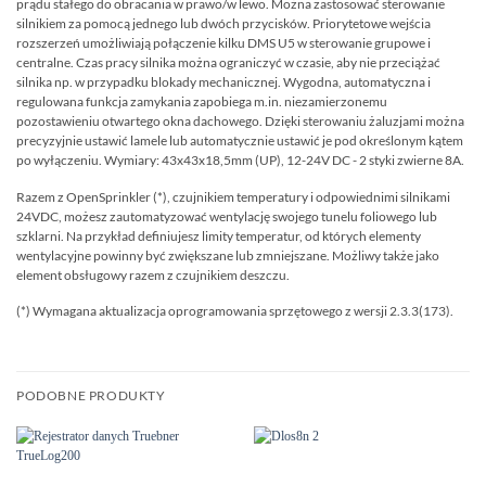
prądu stałego do obracania w prawo/w lewo. Można zastosować sterowanie
silnikiem za pomocą jednego lub dwóch przycisków. Priorytetowe wejścia
rozszerzeń umożliwiają połączenie kilku DMS U5 w sterowanie grupowe i
centralne. Czas pracy silnika można ograniczyć w czasie, aby nie przeciążać
silnika np. w przypadku blokady mechanicznej. Wygodna, automatyczna i
regulowana funkcja zamykania zapobiega m.in. niezamierzonemu
pozostawieniu otwartego okna dachowego. Dzięki sterowaniu żaluzjami można
precyzyjnie ustawić lamele lub automatycznie ustawić je pod określonym kątem
po wyłączeniu. Wymiary: 43x43x18,5mm (UP), 12-24V DC - 2 styki zwierne 8A.
Razem z OpenSprinkler (*), czujnikiem temperatury i odpowiednimi silnikami
24VDC, możesz zautomatyzować wentylację swojego tunelu foliowego lub
szklarni. Na przykład definiujesz limity temperatur, od których elementy
wentylacyjne powinny być zwiększane lub zmniejszane. Możliwy także jako
element obsługowy razem z czujnikiem deszczu.
(*) Wymagana aktualizacja oprogramowania sprzętowego z wersji 2.3.3(173).
PODOBNE PRODUKTY