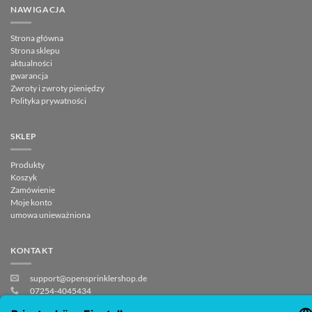
NAWIGACJA
Strona główna
Strona sklepu
aktualności
gwarancja
Zwroty i zwroty pieniędzy
Polityka prywatności
SKLEP
Produkty
Koszyk
Zamówienie
Moje konto
umowa unieważniona
KONTAKT
support@opensprinklershop.de
07254-4045434
Strona kontaktowa