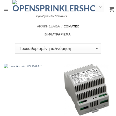
Μετάβαση
στο
περιεχόμενο
OpenSprinkler & Sensors
ΑΡΧΙΚΉ ΣΕΛΊΔΑ
/
COMATEC
ΦΙΛΤΡΆΡΙΣΜΑ