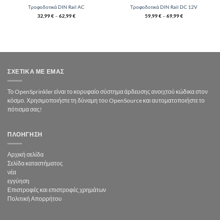
Τροφοδοτικά DIN Rail AC
Τροφοδοτικά DIN Rail DC 12V
32,99
€
–
62,99
€
59,99
€
–
69,99
€
ΣΧΕΤΙΚΆ ΜΕ ΕΜΆΣ
Το OpenSprinkler είναι το κορυφαίο σύστημα άρδευσης ανοιχτού κώδικα στον
κόσμο. Χρησιμοποιήστε τη δύναμη του OpenSource και αυτοματοποιήστε το
πότισμα σας!
ΠΛΟΗΓΗΣΗ
Αρχική σελίδα
Σελίδα καταστήματος
νέα
εγγύηση
Επιστροφές και επιστροφές χρημάτων
Πολιτική Απορρήτου