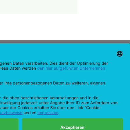
KONTAKT
support@opensprinklershop.de
07254-4045434
Kontaktseite
Help Desk
Cookie-Einstellungen