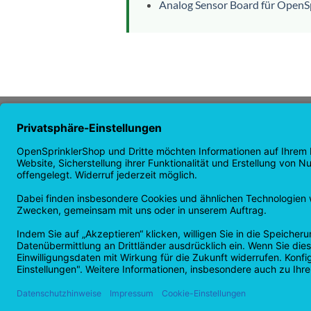
Analog Sensor Board für OpenS
ÜBER UNS
NAVI
OpenSprinkler ist das weltweit
Startse
führende OpenSource
Shopsei
Bewässerungssystem. Nutzen auch
Neuigke
Sie die Macht von OpenSource und
Garanti
automatisieren Sie Ihre Bewässerung!
Rückga
Datens
Copyright 2026 ©
Checkbox IT GmbH