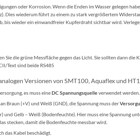
igungen oder Korrosion. Wenn die Enden im Wasser gelegen haben
arz). Dies wiederum führt zu einem zu stark vergrößertem Wider
, bis wieder ein einwandfreier Kupferdraht sichtbar wird. Verlege
en Sie die grüne Messfläche gegen das Licht. Sie sollten dann d
CII/Text sind beide RS485
e analogen Versionen von SMT100, Aquaflex und HT
ersorgung, es muss eine
DC Spannungsquelle
verwendet werden.
an Braun (+V) und Weiß (GND), die Spannung muss der
Versorg
) und Gelb – Weiß (Bodenfeuchte). Hier muss eine Spannung unt
las stecken, damit die Bodenfeuchte messbar wird.
ch das Kabel beschädigt.