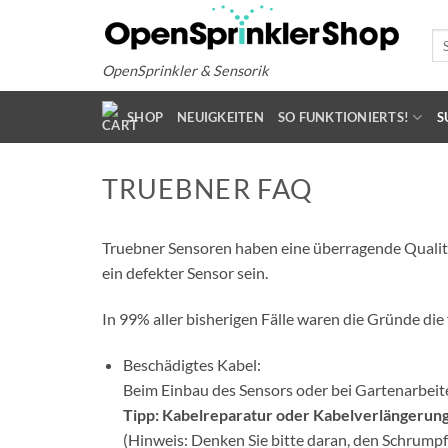
Zum
Inhalt
Su
na
springen
OpenSprinkler & Sensorik
SHOP
NEUIGKEITEN
SO FUNKTIONIERTS!
S
TRUEBNER FAQ
Truebner Sensoren haben eine überragende Qualität
ein defekter Sensor sein.
In 99% aller bisherigen Fälle waren die Gründe die
Beschädigtes Kabel:
Beim Einbau des Sensors oder bei Gartenarbeit
Tipp: Kabelreparatur oder Kabelverlängerung
(Hinweis: Denken Sie bitte daran, den Schrumpf