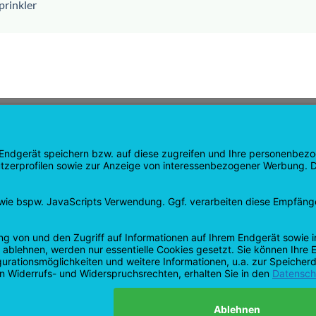
prinkler
GATION
SHOP
ite
Produkte
te
Warenkorb
iten
Checkout
e
Mein Konto
ben und Erstattungen
Vertrag widerrufen
chutzerklärung