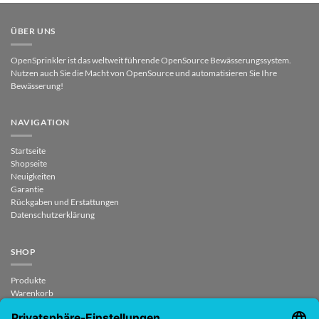
ÜBER UNS
OpenSprinkler ist das weltweit führende OpenSource Bewässerungssystem.
Nutzen auch Sie die Macht von OpenSource und automatisieren Sie Ihre
Bewässerung!
NAVIGATION
Startseite
Shopseite
Neuigkeiten
Garantie
Rückgaben und Erstattungen
Datenschutzerklärung
SHOP
Produkte
Warenkorb
Checkout
Mein Konto