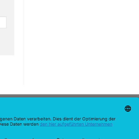
OTA YHTEYTTÄ
support@opensprinklershop.de
07254-4045434