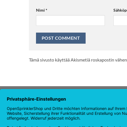
Nimi
*
Sähköp
Tämä sivusto käyttää Akismetiä roskapostin vähe
TIETOJA MEISTÄ
NAVIG
OpenSprinkler on maailman johtava
Kotisiv
avoimen lähdekoodin
Kaupan