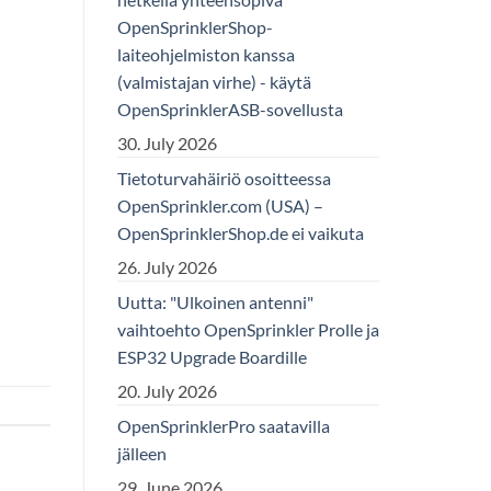
OpenSprinklerShop-
laiteohjelmiston kanssa
(valmistajan virhe) - käytä
OpenSprinklerASB-sovellusta
30. July 2026
Tietoturvahäiriö osoitteessa
OpenSprinkler.com (USA) –
OpenSprinklerShop.de ei vaikuta
26. July 2026
Uutta: "Ulkoinen antenni"
vaihtoehto OpenSprinkler Prolle ja
ESP32 Upgrade Boardille
20. July 2026
OpenSprinklerPro saatavilla
jälleen
29. June 2026