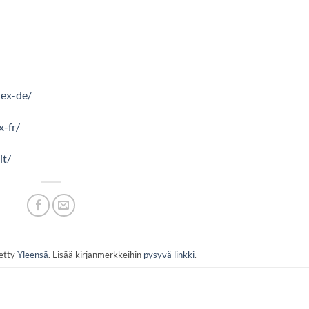
dex-de/
x-fr/
it/
tetty
Yleensä
. Lisää kirjanmerkkeihin
pysyvä linkki
.