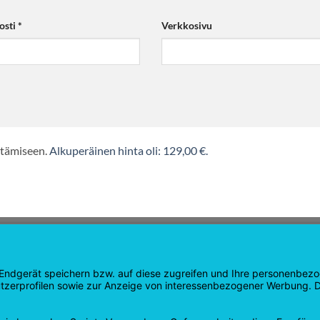
osti
*
Verkkosivu
ntämiseen.
Alkuperäinen hinta oli: 129,00 €.
OINTI
KAUPPA
u
Tuotteet
 sivu
Ostoskori