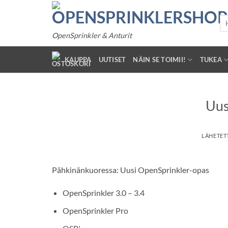
Siirry
sisältöön
Ets
OpenSprinkler & Anturit
KAUPPA
UUTISET
NÄIN SE TOIMII!
TUKEA
Uus
LÄHETET
Pähkinänkuoressa: Uusi OpenSprinkler-opas
OpenSprinkler 3.0 – 3.4
OpenSprinkler Pro