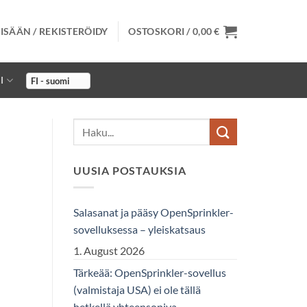
ISÄÄN / REKISTERÖIDY
OSTOSKORI /
0,00
€
I
UUSIA POSTAUKSIA
Salasanat ja pääsy OpenSprinkler-
sovelluksessa – yleiskatsaus
1. August 2026
Tärkeää: OpenSprinkler-sovellus
(valmistaja USA) ei ole tällä
hetkellä yhteensopiva