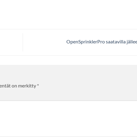
OpenSprinklerPro saatavilla jälle
entät on merkitty
*