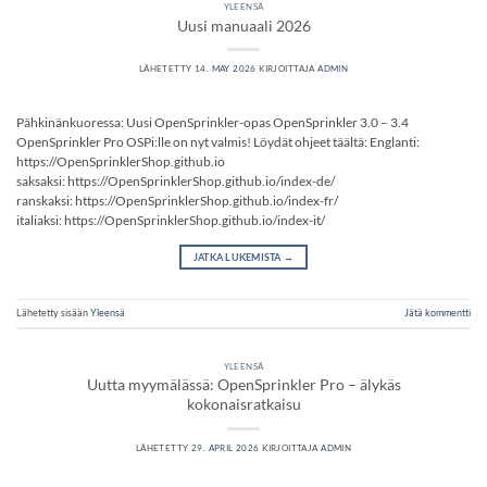
YLEENSÄ
Uusi manuaali 2026
LÄHETETTY
14. MAY 2026
KIRJOITTAJA
ADMIN
Pähkinänkuoressa: Uusi OpenSprinkler-opas OpenSprinkler 3.0 – 3.4
OpenSprinkler Pro OSPi:lle on nyt valmis! Löydät ohjeet täältä: Englanti:
https://OpenSprinklerShop.github.io
saksaksi: https://OpenSprinklerShop.github.io/index-de/
ranskaksi: https://OpenSprinklerShop.github.io/index-fr/
italiaksi: https://OpenSprinklerShop.github.io/index-it/
JATKA LUKEMISTA
→
Lähetetty sisään
Yleensä
Jätä kommentti
YLEENSÄ
Uutta myymälässä: OpenSprinkler Pro – älykäs
kokonaisratkaisu
LÄHETETTY
29. APRIL 2026
KIRJOITTAJA
ADMIN