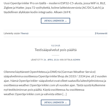
Uusi OpenSprinkler Pro on täällä – moderni ESP32-C5-alusta, jossa WiFi 6, BLE,
Zigbee ja Matter, jopa 72 vyöhykettä, kolme laitteistoversiota (AC/DC/Latch) ja
täydellinen älykkään kodin integraatio. Alkaen 269 €.
JATKA LUKEMISTA
→
Lähetetty sisään
Yleensä
2
Kommentit
YLEENSÄ
Testisääpalvelut pois päältä
LÄHETETTY
26. APRIL 2026
KIRJOITTAJA
ADMIN
Olemme käyttäneet OpenMeteoa ja DWD:tä (German Weather Service)
sääpalvelimina osoitteessa OpenSprinklerShop.de:3333 / :3334 jne. yli 2 vuoden
ajan. Nämä OpenSprinkler-sääpalvelut ovat olleet saatavilla laiteohjelmistossa ja
osoitteessa weather.OpenSprinkler.com yli vuoden ajan. Tästä syystä kytkemme
nyt testitoiminnan pois päältä. Käytä osoitteessa /su osoitteessa
weather.OpenSprinkler.com ja vahvista sitten […]
JATKA LUKEMISTA
→