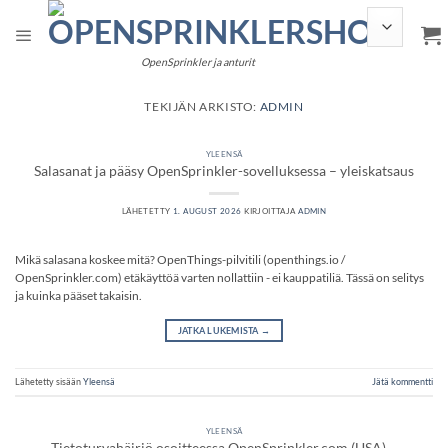
Siirry
sisältöön
OpenSprinkler ja anturit
TEKIJÄN ARKISTO:
ADMIN
YLEENSÄ
Salasanat ja pääsy OpenSprinkler-sovelluksessa – yleiskatsaus
LÄHETETTY
1. AUGUST 2026
KIRJOITTAJA
ADMIN
Mikä salasana koskee mitä? OpenThings-pilvitili (openthings.io /
OpenSprinkler.com) etäkäyttöä varten nollattiin - ei kauppatiliä. Tässä on selitys
ja kuinka pääset takaisin.
JATKA LUKEMISTA
→
Lähetetty sisään
Yleensä
Jätä kommentti
YLEENSÄ
Tietoturvahäiriö osoitteessa OpenSprinkler.com (USA) –