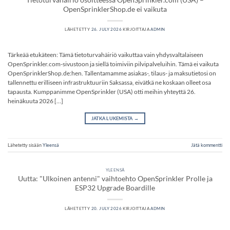
OpenSprinklerShop.de ei vaikuta
LÄHETETTY
26. JULY 2026
KIRJOITTAJA
ADMIN
Tärkeää etukäteen: Tämä tietoturvahäiriö vaikuttaa vain yhdysvaltalaiseen
OpenSprinkler.com-sivustoon ja siellä toimiviin pilvipalveluihin. Tämä ei vaikuta
OpenSprinklerShop.de:hen. Tallentamamme asiakas-, tilaus- ja maksutietosi on
tallennettu erilliseen infrastruktuuriin Saksassa, eivätkä ne koskaan olleet osa
tapausta. Kumppanimme OpenSprinkler (USA) otti meihin yhteyttä 26.
heinäkuuta 2026 […]
JATKA LUKEMISTA
→
Lähetetty sisään
Yleensä
Jätä kommentti
YLEENSÄ
Uutta: "Ulkoinen antenni" vaihtoehto OpenSprinkler Prolle ja
ESP32 Upgrade Boardille
LÄHETETTY
20. JULY 2026
KIRJOITTAJA
ADMIN