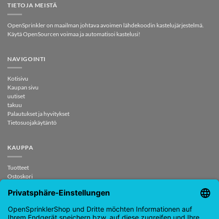
TIETOJA MEISTÄ
OpenSprinkler on maailman johtava avoimen lähdekoodin kastelujärjestelmä.
Käytä OpenSourcen voimaa ja automatisoi kastelusi!
NAVIGOINTI
Kotisivu
Kaupan sivu
uutiset
takuu
Palautukset ja hyvitykset
Tietosuojakäytäntö
KAUPPA
Tuotteet
Ostoskori
Tarkistaa
Minun tilini
sopimus peruutettu