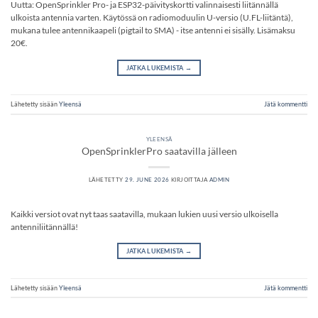
Uutta: OpenSprinkler Pro- ja ESP32-päivityskortti valinnaisesti liitännällä
ulkoista antennia varten. Käytössä on radiomoduulin U-versio (U.FL-liitäntä),
mukana tulee antennikaapeli (pigtail to SMA) - itse antenni ei sisälly. Lisämaksu
20€.
JATKA LUKEMISTA
→
Lähetetty sisään
Yleensä
Jätä kommentti
YLEENSÄ
OpenSprinklerPro saatavilla jälleen
LÄHETETTY
29. JUNE 2026
KIRJOITTAJA
ADMIN
Kaikki versiot ovat nyt taas saatavilla, mukaan lukien uusi versio ulkoisella
antenniliitännällä!
JATKA LUKEMISTA
→
Lähetetty sisään
Yleensä
Jätä kommentti