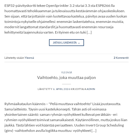
ESP32-päivityskortti tekee OpenSprinkler 3.2:sta tai 3.3:sta ESP8266:lla
huomattavasti tehokkaamman ja tulevaisuutta kestävämmän ohjauskeskuksen.
Sen sijaan, että tarjottaisiin vain luotettavaa kastelua, päivitys avaa uuden luokan
toimintoja nykyiselle ohjaimellesi: enemmän laskentatehoa, enemmän muistia,
modernit langattomat standardit ja huomattavasti enemmän resursseja
kehittyneitä laajennuksia varten. Erityinen etu on tuki […]
JATKA LUKEMISTA
→
Lähetetty sisään
Yleensä
2
Kommentit
YLEENSÄ
Vaihtoehto, joka muuttaa paljon
LÄHETETTY
6. APRIL 2026
KIRJOITTAJA
ADMIN
Ryhmäaikataulun käännös – "Peliä muuttava vaihtoehto" Lisää joustavuutta.
Sama laitteisto. Täysin uusi kastelukonsepti. Tähän asti oli voimassa
yksinkertainen sääntö: saman ryhmän vyöhykkeet kulkevat peräkkäin - eri
ryhmien vyöhykkeet toimivat samanaikaisesti. Käytännöllinen, mutta joskus liian
jäykkä. Tästä lähtien voit kääntää periaatteen. Uuden Invert Group Scheduling
(ginv) -vaihtoehdon avulla logiikka muuttuu: vyöhykkeet […]