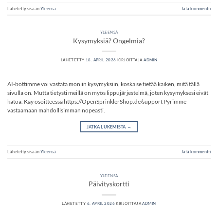
Lähetetty sisään
Yleensä
Jätä kommentti
YLEENSÄ
Kysymyksiä? Ongelmia?
LÄHETETTY
18. APRIL 2026
KIRJOITTAJA
ADMIN
AI-bottimme voi vastata moniin kysymyksiin, koska se tietää kaiken, mitä tällä
sivulla on. Mutta tietysti meillä on myös lippujärjestelmä, joten kysymyksesi eivät
katoa. Käy osoitteessa https://OpenSprinklerShop.de/support Pyrimme
vastaamaan mahdollisimman nopeasti.
JATKA LUKEMISTA
→
Lähetetty sisään
Yleensä
Jätä kommentti
YLEENSÄ
Päivityskortti
LÄHETETTY
6. APRIL 2026
KIRJOITTAJA
ADMIN