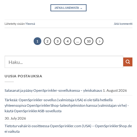
JATKA LUKEMISTA
→
Lähetetty sisään
Yleensä
Jätä kommentti
1
2
3
4
…
10
UUSIA POSTAUKSIA
Salasanat ja pääsy OpenSprinkler-sovelluksessa – yleiskatsaus
1. August 2026
Tärkeää: OpenSprinkler-sovellus (valmistaja USA) ei ole tällä hetkellä
yhteensopiva OpenSprinklerShop-laiteohjelmiston kanssa (valmistajan virhe) -
käytä OpenSprinklerASB-sovellusta
30. July 2026
Tietoturvahäiriö osoitteessa OpenSprinkler.com (USA) – OpenSprinklerShop.de
ei vaikuta