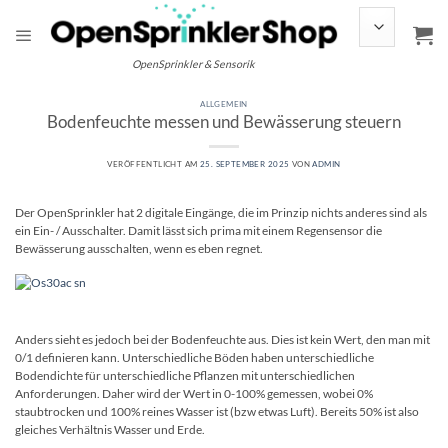
Zum
Inhalt
springen
OpenSprinkler & Sensorik
ALLGEMEIN
Bodenfeuchte messen und Bewässerung steuern
VERÖFFENTLICHT AM
25. SEPTEMBER 2025
VON
ADMIN
Der OpenSprinkler hat 2 digitale Eingänge, die im Prinzip nichts anderes sind als
ein Ein- / Ausschalter. Damit lässt sich prima mit einem Regensensor die
Bewässerung ausschalten, wenn es eben regnet.
Anders sieht es jedoch bei der Bodenfeuchte aus. Dies ist kein Wert, den man mit
0/1 definieren kann. Unterschiedliche Böden haben unterschiedliche
Bodendichte für unterschiedliche Pflanzen mit unterschiedlichen
Anforderungen. Daher wird der Wert in 0-100% gemessen, wobei 0%
staubtrocken und 100% reines Wasser ist (bzw etwas Luft). Bereits 50% ist also
gleiches Verhältnis Wasser und Erde.