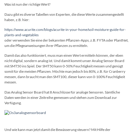
Was ist nun der richtige Wert?
Dazu gibt es diverse Tabellen von Experten, die diese Werte zusammengestellt
haben, z.B. hier:
https://www.acurite.com/blogs/acurite-in-your-home/soil-moisture-guide-for-
plants-and-vegetables
oder verwenden Sie eine der bekannten Pflanzen-Apps, z.B. FYTA oder PlantNet,
um die Pflegeanweisungen ihrer Pflanzen zu ermitteln.
Damit das also funktioniert, muss man einen Wert ermitteln können, der eben
nicht digital, sondern analog ist.
Und damit kommt unser Analog Sensor Board
mit SMT50 ins Spiel. Der SMT50 kann 0-50% Feuchtigkeit messen und genügt
somit für die meisten Pflanzen. Möchte man jedoch bis 80%, z.B. für Cranberry
messen, dann braucht man den SMT100, dieser kann von 0-100% Feuchtigkeit
messen.
Das Analog Sensor Board hat 8 Anschlüsse für analoge Sensoren. Sämtliche
Daten werden in einer Zeitreihe gemessen und stehen zum Download zur
Verfügung.
Und wie kann man jetzt damit die Bewässerung steuern? Mit Hilfe der