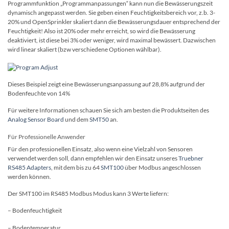
Programmfunktion „Programmanpassungen“ kann nun die Bewässerungszeit
dynamisch angepasst werden.
Sie geben einen Feuchtigkeitsbereich vor, z.b. 3-
20% und OpenSprinkler skaliert dann die Bewässerungsdauer entsprechend der
Feuchtigkeit! Also ist 20% oder mehr erreicht, so wird die Bewässerung
deaktiviert, ist diese bei 3% oder weniger, wird maximal bewässert. Dazwischen
wird linear skaliert (bzw verschiedene Optionen wählbar).
Dieses Beispiel zeigt eine Bewässerungsanpassung auf 28,8% aufgrund der
Bodenfeuchte von 14%
Für weitere Informationen schauen Sie sich am besten die Produktseiten des
Analog Sensor Board
und dem
SMT50
an.
Für Professionelle Anwender
Für den professionellen
Einsatz, also wenn eine Vielzahl von Sensoren
verwendet werden soll, dann empfehlen wir den Einsatz unseres
Truebner
RS485 Adapters
, mit dem bis zu 64
SMT100
über Modbus angeschlossen
werden können.
Der SMT100 im RS485 Modbus Modus kann 3 Werte liefern:
– Bodenfeuchtigkeit
– Bodentemperatur