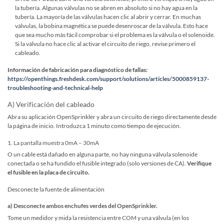
la tubería. Algunas válvulas no se abren en absoluto si no hay agua en la
tubería. La mayoría de las válvulas hacen clic al abrir y cerrar. En muchas
válvulas, la bobina magnética se puede desenroscar de la válvula. Esto hace
que sea mucho más fácil comprobar si el problema es la válvula o el solenoide.
Si la válvula no hace clic al activar el circuito de riego, revise primero el
cableado.
Información de fabricación para diagnóstico de fallas:
https://openthings.freshdesk.com/support/solutions/articles/5000859137-
troubleshooting-and-technical-help
A) Verificación del cableado
Abra su aplicación OpenSprinkler y abra un circuito de riego directamente desde
la página de inicio. Introduzca 1 minuto como tiempo de ejecución.
1. La pantalla muestra 0mA – 30mA
O un cable está dañado en alguna parte, no hay ninguna válvula solenoide
conectada o se ha fundido el fusible integrado (solo versiones de CA).
Verifique
el fusible en la placa de circuito.
Desconecte la fuente de alimentación
a) Desconecte ambos enchufes verdes del OpenSprinkler.
Tome un medidor y mida la resistencia entre COM y una válvula (en los