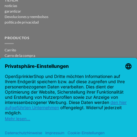
TIENDA
noticias
garantizar
Devoluciones y reembolsos
política de privacidad
PRODUCTOS
Carrito
Carro de la compra
Mi cuenta
CONTACTO
contrato revocado
SUPPORT@OPENSPRINKLERSHOP.DE
support@opensprinklershop.de
07254-4045434
Help Desk
Configuración de cookies
Google Pay