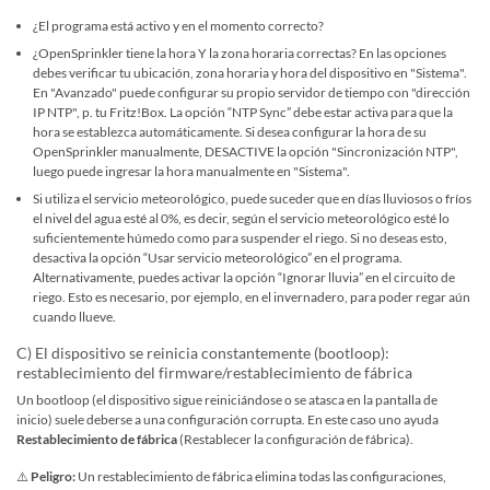
¿El programa está activo y en el momento correcto?
¿OpenSprinkler tiene la hora Y la zona horaria correctas? En las opciones
debes verificar tu ubicación, zona horaria y hora del dispositivo en "Sistema".
En "Avanzado" puede configurar su propio servidor de tiempo con "dirección
IP NTP", p. tu Fritz!Box. La opción “NTP Sync” debe estar activa para que la
hora se establezca automáticamente. Si desea configurar la hora de su
OpenSprinkler manualmente, DESACTIVE la opción "Sincronización NTP",
luego puede ingresar la hora manualmente en "Sistema".
Si utiliza el servicio meteorológico, puede suceder que en días lluviosos o fríos
el nivel del agua esté al 0%, es decir, según el servicio meteorológico esté lo
suficientemente húmedo como para suspender el riego. Si no deseas esto,
desactiva la opción “Usar servicio meteorológico” en el programa.
Alternativamente, puedes activar la opción “Ignorar lluvia” en el circuito de
riego. Esto es necesario, por ejemplo, en el invernadero, para poder regar aún
cuando llueve.
C) El dispositivo se reinicia constantemente (bootloop):
restablecimiento del firmware/restablecimiento de fábrica
Un bootloop (el dispositivo sigue reiniciándose o se atasca en la pantalla de
inicio) suele deberse a una configuración corrupta. En este caso uno ayuda
Restablecimiento de fábrica
(Restablecer la configuración de fábrica).
⚠️
Peligro:
Un restablecimiento de fábrica elimina todas las configuraciones,