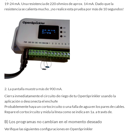
19-24 mA. Una resistencia de 220 ohmios de aprox. 14 mA. Dado que la
resistencia se calienta mucho, ¡no realice esta prueba por más de 10 segundos!
2. La pantalla muestra más de 900 mA.
Cierra inmediatamente el circuito de riego de tu OpenSprinkler usando la
aplicación o desconecta el enchufe
Probablemente haya un cortocircuito o una falla de agua en los pares de cables.
Repare el cortocircuito y mida la línea como se indica en 1a. a través de.
B) Los programas no cambian en el momento deseado
Verifique las siguientes configuraciones en OpenSprinkler