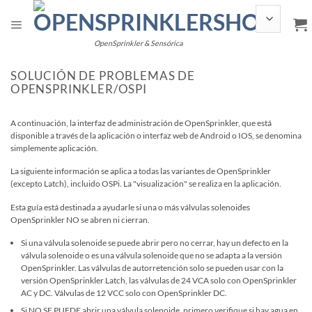
Saltar
al
contenido
OpenSprinkler & Sensórica
SOLUCIÓN DE PROBLEMAS DE
OPENSPRINKLER/OSPI
A continuación, la interfaz de administración de OpenSprinkler, que está
disponible a través de la aplicación o interfaz web de Android o IOS, se denomina
simplemente aplicación.
La siguiente información se aplica a todas las variantes de OpenSprinkler
(excepto Latch), incluido OSPi. La "visualización" se realiza en la aplicación.
Esta guía está destinada a ayudarle si una o más válvulas solenoides
OpenSprinkler NO se abren ni cierran.
Si una válvula solenoide se puede abrir pero no cerrar, hay un defecto en la
válvula solenoide o es una válvula solenoide que no se adapta a la versión
OpenSprinkler. Las válvulas de autorretención solo se pueden usar con la
versión OpenSprinkler Latch, las válvulas de 24 VCA solo con OpenSprinkler
AC y DC. Válvulas de 12 VCC solo con OpenSprinkler DC.
Si NO SE PUEDE abrir una válvula solenoide, primero verifique si hay agua en