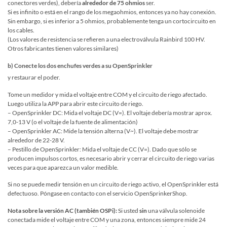
conectores verdes), debería
alrededor de 75 ohmios
ser.
Si es infinito o está en el rango de los megaohmios, entonces ya no hay conexión.
Sin embargo, si es inferior a 5 ohmios, probablemente tenga un cortocircuito en
los cables.
(Los valores de resistencia se refieren a una electroválvula Rainbird 100 HV.
Otros fabricantes tienen valores similares)
b) Conecte los dos enchufes verdes a su OpenSprinkler
y restaurar el poder.
Tome un medidor y mida el voltaje entre COM y el circuito de riego afectado.
Luego utiliza la APP para abrir este circuito de riego.
– OpenSprinkler DC: Mida el voltaje DC (V=). El voltaje debería mostrar aprox.
7,0-13 V (o el voltaje de la fuente de alimentación)
– OpenSprinkler AC: Mide la tensión alterna (V~). El voltaje debe mostrar
alrededor de 22-28 V.
– Pestillo de OpenSprinkler: Mida el voltaje de CC (V=). Dado que sólo se
producen impulsos cortos, es necesario abrir y cerrar el circuito de riego varias
veces para que aparezca un valor medible.
Si no se puede medir tensión en un circuito de riego activo, el OpenSprinkler está
defectuoso. Póngase en contacto con el servicio OpenSprinkerShop.
Nota sobre la versión AC (también OSPi):
Si usted
sin
una válvula solenoide
conectada mide el voltaje entre COM y una zona, entonces siempre mide 24