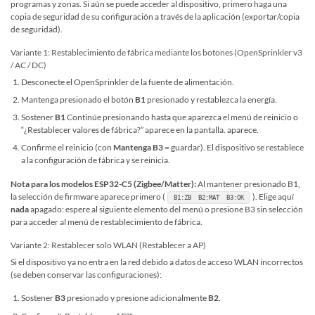
programas y zonas. Si aún se puede acceder al dispositivo, primero haga una
copia de seguridad de su configuración a través de la aplicación (exportar/copia
de seguridad).
Variante 1: Restablecimiento de fábrica mediante los botones (OpenSprinkler v3
/ AC / DC)
Desconecte el OpenSprinkler de la fuente de alimentación.
Mantenga presionado el botón
B1
presionado y restablezca la energía.
Sostener
B1
Continúe presionando hasta que aparezca el menú de reinicio o
“¿Restablecer valores de fábrica?” aparece en la pantalla. aparece.
Confirme el reinicio (con
Mantenga B3
= guardar). El dispositivo se restablece
a la configuración de fábrica y se reinicia.
Nota para los modelos ESP32-C5 (Zigbee/Matter):
Al mantener presionado B1,
la selección de firmware aparece primero (
). Elige aquí
B1:ZB B2:MAT B3:OK
nada
apagado: espere al siguiente elemento del menú o presione B3 sin selección
para acceder al menú de restablecimiento de fábrica.
Variante 2: Restablecer solo WLAN (Restablecer a AP)
Si el dispositivo ya no entra en la red debido a datos de acceso WLAN incorrectos
(se deben conservar las configuraciones):
Sostener
B3
presionado y presione adicionalmente
B2
.