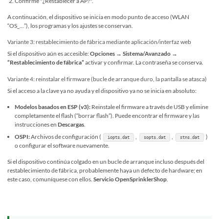
Confirme "¿Restablecer a AP?".
A continuación, el dispositivo se inicia en modo punto de acceso (WLAN
“OS_…”), los programas y los ajustes se conservan.
Variante 3: restablecimiento de fábrica mediante aplicación/interfaz web
Si el dispositivo aún es accesible:
Opciones → Sistema/Avanzado →
“Restablecimiento de fábrica”
activar y confirmar. La contraseña se conserva.
Variante 4: reinstalar el firmware (bucle de arranque duro, la pantalla se atasca)
Si el acceso a la clave ya no ayuda y el dispositivo ya no se inicia en absoluto:
Modelos basados ​​en ESP (v3):
Reinstale el firmware a través de USB y elimine
completamente el flash (“borrar flash”). Puede encontrar el firmware y las
instrucciones en
Descargas
.
OSPI:
Archivos de configuración (
,
,
)
iopts.dat
sopts.dat
stns.dat
o configurar el software nuevamente.
Si el dispositivo continúa colgado en un bucle de arranque incluso después del
restablecimiento de fábrica, probablemente haya un defecto de hardware; en
este caso, comuníquese con ellos.
Servicio OpenSprinklerShop
.