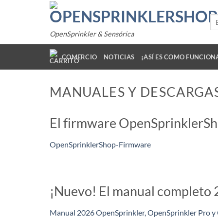
Saltar
al
Bu
por
contenido
OpenSprinkler & Sensórica
COMERCIO
NOTICIAS
¡ASÍ ES COMO FUNCION
MANUALES Y DESCARGA
El firmware OpenSprinklerSho
OpenSprinklerShop-Firmware
¡Nuevo! El manual completo 
Manual 2026 OpenSprinkler, OpenSprinkler Pro y