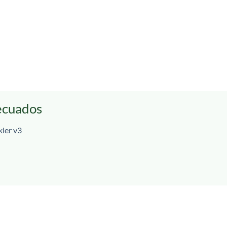
ecuados
ler v3