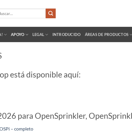
scar
:
A!
APOYO
LEGAL
INTRODUCIDO
ÁREAS DE PRODUCTOS
S
p está disponible aquí:
2026 para OpenSprinkler, OpenSprinkl
 OSPi – completo