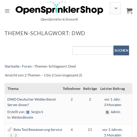
Zum
Inhalt
springen
OpenSprinkler & Sensorik
THEMEN-SCHLAGWORT: DWD
Startseite
›
Foren
›
Themen-Schlagwort: Dwd
Ansicht von 2 Themen – 1 bis 2 (von insgesamt 2)
Thema
Teilnehmer
Beiträge
Letzter Beitrag
DWD Deutscher Wetterdienst
2
2
vor 1 Jahr,
Server down?
3 Monaten
Erstellt von:
Sergio S
Admin
in:
Wetterdienste
Beta Test Bewässerung Service
4
21
vor 3 Jahren,
5 Monaten
1
2