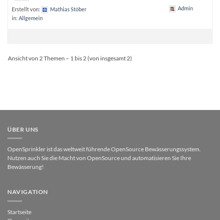
Admin
Erstellt von:
Mathias Stöber
in:
Allgemein
Ansicht von 2 Themen – 1 bis 2 (von insgesamt 2)
ÜBER UNS
OpenSprinkler ist das weltweit führende OpenSource Bewässerungssystem.
Nutzen auch Sie die Macht von OpenSource und automatisieren Sie Ihre
Bewässerung!
NAVIGATION
Startseite