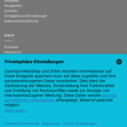
Shopseite
Neuigkeiten
Garantie
Rückgaben und Erstattungen
Datenschutzerklärung
SHOP
Produkte
Warenkorb
Checkout
Mein Konto
Vertrag widerrufen
KONTAKT
support@opensprinklershop.de
07254-4045434
Kontaktseite
Help Desk
Cookie-Einstellungen