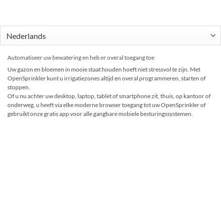
Automatiseer uw bewatering en heb er overal toegang toe
Uw gazon en bloemen in mooie staat houden hoeft niet stressvol te zijn. Met
OpenSprinkler kunt u irrigatiezones altijd en overal programmeren, starten of
stoppen.
Of u nu achter uw desktop, laptop, tablet of smartphone zit, thuis, op kantoor of
onderweg, u heeft via elke moderne browser toegang tot uw OpenSprinkler of
gebruikt onze gratis app voor alle gangbare mobiele besturingssystemen.