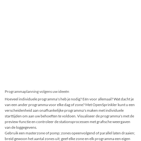
Programmaplanning volgens uw ideeën
Hoeveel individuele programma's heb je nodig? Eén voor allemaal? Wat dacht je
van een ander programma voor elke dag of zone? Met OpenSprinkler kunt u een
verscheidenheid aan onafhankelijke programma's maken met individuele
starttijden om aan uw behoeften te voldoen. Visualiseer de programma's met de
preview-functie en controleer de stationsprocessen met grafische weergaven
van de loggegevens.
Gebruik een masterzone of pomp; zones opeenvolgend of parallel laten draaien;
breid gewoon het aantal zones uit; geef elke zone en elk programma een eigen