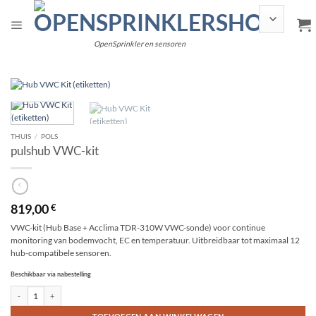
Gaar
inhoud
OpenSprinkler en sensoren
THUIS
/
POLS
pulshub VWC-kit
819,00
€
VWC-kit (Hub Base + Acclima TDR-310W VWC-sonde) voor continue
monitoring van bodemvocht, EC en temperatuur. Uitbreidbaar tot maximaal 12
hub-compatibele sensoren.
Beschikbaar via nabestelling
pulse Hub VWC Kit aantal
Alternative: