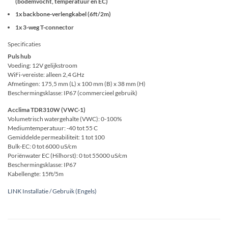
(bodemvocht, temperatuur en EC)
1x backbone-verlengkabel (6ft/2m)
1x 3-weg T-connector
Specificaties
Puls hub
Voeding: 12V gelijkstroom
WiFi-vereiste: alleen 2,4 GHz
Afmetingen: 175,5 mm (L) x 100 mm (B) x 38 mm (H)
Beschermingsklasse: IP67 (commercieel gebruik)
Acclima TDR310W (VWC-1)
Volumetrisch watergehalte (VWC): 0-100%
Mediumtemperatuur: -40 tot 55 C
Gemiddelde permeabiliteit: 1 tot 100
Bulk-EC: 0 tot 6000 uS/cm
Poriënwater EC (Hilhorst): 0 tot 55000 uS/cm
Beschermingsklasse: IP67
Kabellengte: 15ft/5m
LINK Installatie / Gebruik (Engels)