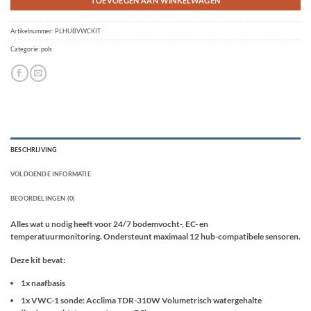
TOEVOEGEN AAN WINKELWAGEN
Artikelnummer:
PLHUBVWCKIT
Categorie:
pols
BESCHRIJVING
VOLDOENDE INFORMATIE
BEOORDELINGEN (0)
Alles wat u nodig heeft voor 24/7 bodemvocht-, EC- en
temperatuurmonitoring. Ondersteunt maximaal 12 hub-compatibele sensoren.
Deze kit bevat:
1x naafbasis
1x VWC-1 sonde: Acclima TDR-310W Volumetrisch watergehalte