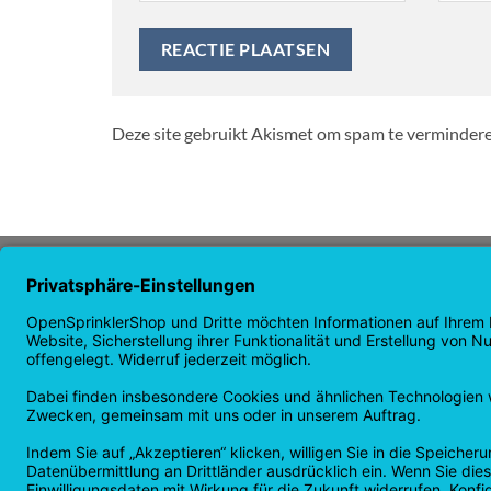
Deze site gebruikt Akismet om spam te verminder
OVER ONS
NAVIG
OpenSprinkler is 's werelds
Startpa
toonaangevende open source
Winkel
irrigatiesysteem. Gebruik de kracht
nieuws
van OpenSource en automatiseer uw
garanti
irrigatie!
Retoure
Privacy