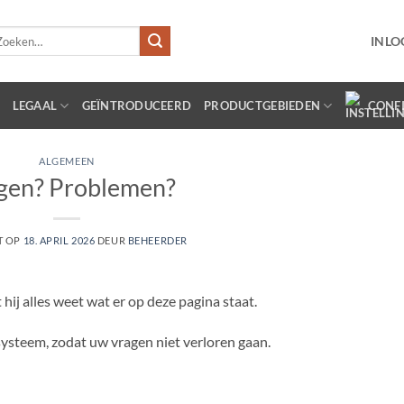
eken
INLO
r:
LEGAAL
GEÏNTRODUCEERD
PRODUCTGEBIEDEN
CONF
ALGEMEEN
gen? Problemen?
T OP
18. APRIL 2026
DEUR
BEHEERDER
j alles weet wat er op deze pagina staat.
systeem, zodat uw vragen niet verloren gaan.