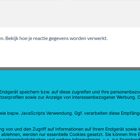
en.
Bekijk hoe je reactie gegevens worden verwerkt
.
ATIE
WINKEL
gina
Producten
pagina
Winkelwagen
Uitchecken
e
Mijn rekening
n en terugbetalingen
contract ingetrokken
beleid