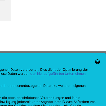
CONTACT
support@opensprinklershop.de
07254-4045434
Contactpagina
Helpdesk
Cookie-instellingen