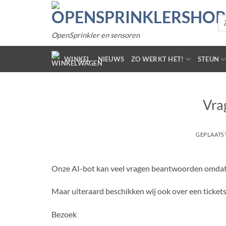
Gaar
inhoud
Zo
naa
OpenSprinkler en sensoren
WINKEL
NIEUWS
ZO WERKT HET!
STEUN
Vra
GEPLAATS
Onze AI-bot kan veel vragen beantwoorden omdat hi
Maar uiteraard beschikken wij ook over een ticket
Bezoek