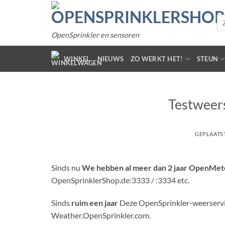
Gaar
inhoud
Zo
naa
OpenSprinkler en sensoren
WINKEL
NIEUWS
ZO WERKT HET!
STEUN
Testweers
GEPLAATS
Sinds nu
We hebben al meer dan 2 jaar OpenMet
OpenSprinklerShop.de:3333 / :3334 etc.
Sinds
ruim een ​​jaar
Deze OpenSprinkler-weerservice
Weather.OpenSprinkler.com.