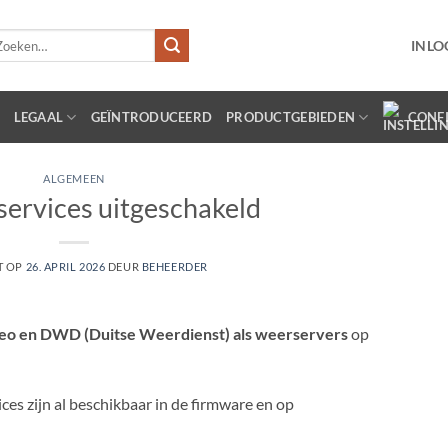
eken
INLO
r:
LEGAAL
GEÏNTRODUCEERD
PRODUCTGEBIEDEN
CONF
ALGEMEEN
ervices uitgeschakeld
T OP
26. APRIL 2026
DEUR
BEHEERDER
eo en DWD (Duitse Weerdienst) als weerservers
op
s zijn al beschikbaar in de firmware en op