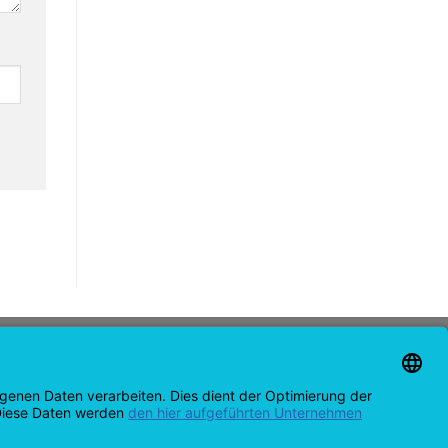
CONTACT
support@opensprinklershop.de
07254-4045434