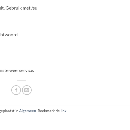
it. Gebruik met /su
achtwoord
nste weerservice.
geplaatst in
Algemeen
. Bookmark de
link
.