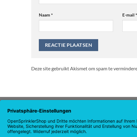
Naam
*
E-mail
Deze site gebruikt Akismet om spam te verminder
OVER ONS
NAVIG
OpenSprinkler is 's werelds
Startpa
toonaangevende open source
Winkel