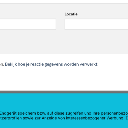
*
Locatie
en.
Bekijk hoe je reactie gegevens worden verwerkt
.
ATIE
WINKEL
gina
Producten
pagina
Winkelwagen