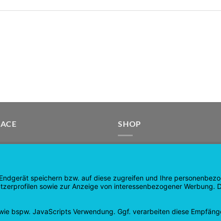
GACE
SHOP
ká stránka
Produkty
a obchodu
Nákupní vozík
Pokladna
Můj účet
 zboží a vrácení peněz
smlouva odvolána
ochrany osobních údajů