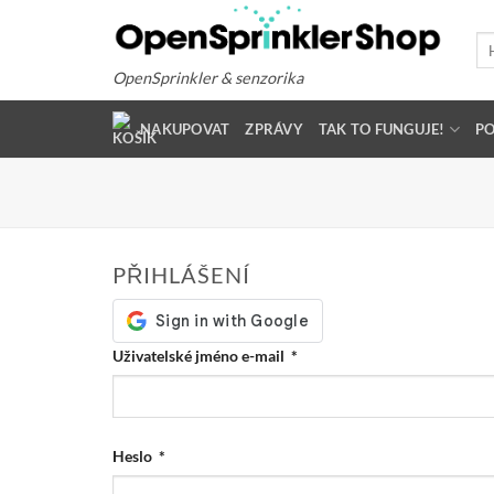
Přeskočit
na
Hle
obsah
OpenSprinkler & senzorika
NAKUPOVAT
ZPRÁVY
TAK TO FUNGUJE!
P
PŘIHLÁŠENÍ
Povinně
Uživatelské jméno e-mail
*
Povinně
Heslo
*