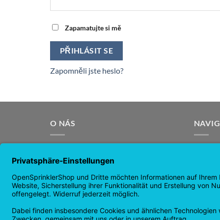
Alternative:
Zapamatujte si mě
PŘIHLÁSIT SE
Zapomněli jste heslo?
O NÁS
NAVI
OpenSprinkler je celosvětově vedoucí
Domovs
OpenSource zavlažovací systém.
Stránk
Využijte i vy sílu OpenSource a
zprávy
automatizujte své zavlažování!
záruka
Vrácení
Zásady 