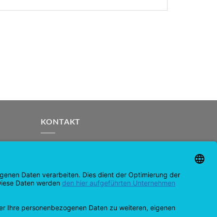
KONTAKT
support@opensprinklershop.de
07254-4045434
Kontaktní stránka
Help Desk
Cookie-nastavení