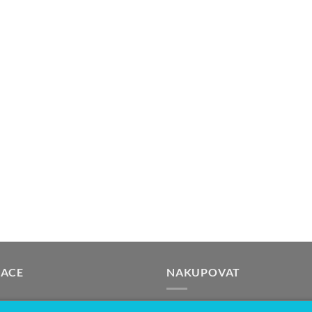
GACE
NAKUPOVAT
ká stránka
Produkty