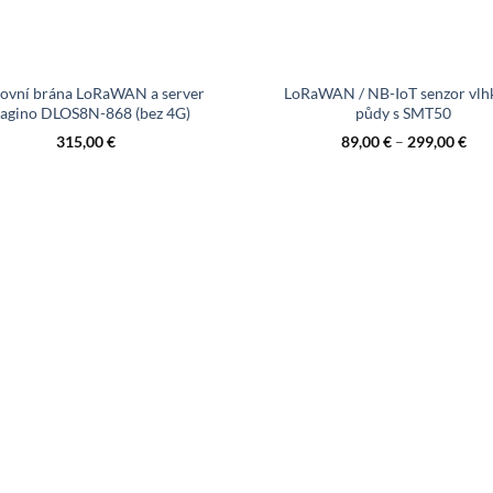
ovní brána LoRaWAN a server
LoRaWAN / NB-IoT senzor vlh
agino DLOS8N-868 (bez 4G)
půdy s SMT50
315,00
€
89,00
€
–
299,00
€