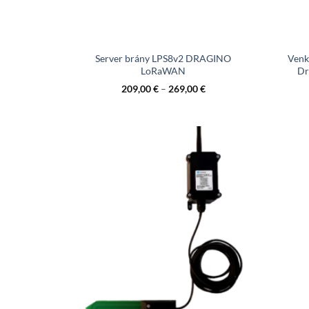
Server brány LPS8v2 DRAGINO
Venk
LoRaWAN
Dr
209,00
€
–
269,00
€