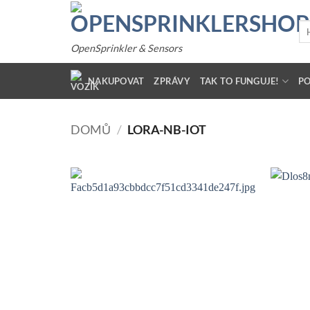
Přeskočit
na
Hle
obsah
OpenSprinkler & Sensors
NAKUPOVAT
ZPRÁVY
TAK TO FUNGUJE!
P
DOMŮ
/
LORA-NB-IOT