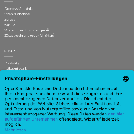
Domovská stránka
Stránka obchodu
zprávy
záruka
Vrácení zboží a vrácení peněz
Zásady ochrany osobních údajů
SHOP
Produkty
Nákupní vozík
Pokladna
Můj účet
smlouva odvolána
KONTAKT
support@opensprinklershop.de
07254-4045434
Kontaktní stránka
Help Desk
Cookie-nastavení