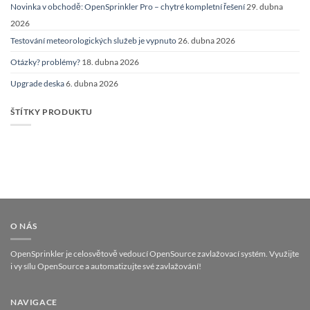
Novinka v obchodě: OpenSprinkler Pro – chytré kompletní řešení
29. dubna
2026
Testování meteorologických služeb je vypnuto
26. dubna 2026
Otázky? problémy?
18. dubna 2026
Upgrade deska
6. dubna 2026
ŠTÍTKY PRODUKTU
O NÁS
OpenSprinkler je celosvětově vedoucí OpenSource zavlažovací systém. Využijte
i vy sílu OpenSource a automatizujte své zavlažování!
NAVIGACE