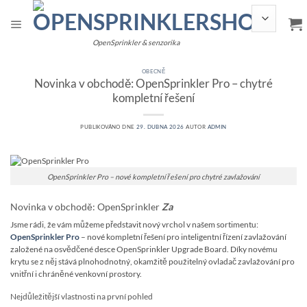
Přeskočit
na
obsah
OpenSprinkler & senzorika
OBECNĚ
Novinka v obchodě: OpenSprinkler Pro – chytré
kompletní řešení
PUBLIKOVÁNO DNE
29. DUBNA 2026
AUTOR
ADMIN
OpenSprinkler Pro – nové kompletní řešení pro chytré zavlažování
Novinka v obchodě: OpenSprinkler
Za
Jsme rádi, že vám můžeme představit nový vrchol v našem sortimentu:
OpenSprinkler Pro
– nové kompletní řešení pro inteligentní řízení zavlažování
založené na osvědčené desce OpenSprinkler Upgrade Board. Díky novému
krytu se z něj stává plnohodnotný, okamžitě použitelný ovladač zavlažování pro
vnitřní i chráněné venkovní prostory.
Nejdůležitější vlastnosti na první pohled