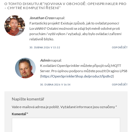
O TOMTO DISKUTUJE“
NOVINKA V OBCHODĚ: OPENSPRINKLER PRO
– CHYTRÉ KOMPLETNÍ ŘEŠENÍ
”
Jonathan Cross
napsal:
Fantastický projekt! Existuje způsob, jak to ovládat pomocí
LoraWAN? Ostatní možnosti se zdají být méně odolné proti
poruchám / vyšší výkon / vyžadují, aby bylo ovládací zařízení
relativně blízko.
30. DUBNA 2026 V 15:32
ODPOVĚDĚT
Admin
napsal:
K ovládání OpenSprinkler můžete připojit svůj MQTT
Server. Pro úplnou podporu můžete použít Dragino LPS8
(
https://OpenSprinklerShop.de/product/lps8v2
)
30. DUBNA 2026 V 16:54
ODPOVĚDĚT
Napište komentář
Vaše e-mailová adresa je poblíž.
Vyžádané informace jsou označeny
*
Komentář
*