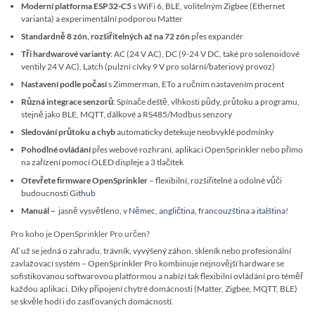
Moderní platforma ESP32-C5
s WiFi 6, BLE, volitelným Zigbee (Ethernet
varianta) a experimentální podporou Matter
Standardně 8 zón, rozšiřitelných až na 72 zón
přes expandér
Tři hardwarové varianty
: AC (24 V AC), DC (9-24 V DC, také pro solenoidové
ventily 24 V AC), Latch (pulzní cívky 9 V pro solární/bateriový provoz)
Nastavení podle počasí
s Zimmerman, ETo a ručním nastavením procent
Různá integrace senzorů
: Spínače deště, vlhkosti půdy, průtoku a programu,
stejně jako BLE, MQTT, dálkové a RS485/Modbus senzory
Sledování průtoku a chyb
automaticky detekuje neobvyklé podmínky
Pohodlné ovládání
přes webové rozhraní, aplikaci OpenSprinkler nebo přímo
na zařízení pomocí OLED displeje a 3 tlačítek
Otevřete firmware OpenSprinkler
– flexibilní, rozšiřitelné a odolné vůči
budoucnosti
Github
Manuál –
jasně vysvětleno, v
Němec
,
angličtina
,
francouzština
a
italština
!
Pro koho je OpenSprinkler Pro určen?
Ať už se jedná o zahradu, trávník, vyvýšený záhon, skleník nebo profesionální
zavlažovací systém – OpenSprinkler Pro kombinuje nejnovější hardware se
sofistikovanou softwarovou platformou a nabízí tak flexibilní ovládání pro téměř
každou aplikaci. Díky připojení chytré domácnosti (Matter, Zigbee, MQTT, BLE)
se skvěle hodí i do zasíťovaných domácností.