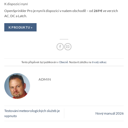
K dispozici nyní
OpenSprinkler Pro je nyní k dispozici v našem obchodě – od
269 €
ve verzích
AC, DC a Latch.
K PRODUKTU »
Tento příspěvek byl publikován v
Obecně
. Nastavit záložku na
trvalý odkaz
.
ADMIN
Testování meteorologických služeb je
Nový manuál 2026
vypnuto