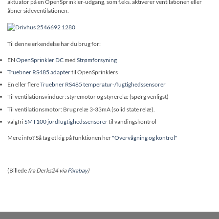
aktuator på en OpenSprinkler-udgang, som f.eks. aktiverer ventilationen eller
åbner sideventilationen.
Til denne erkendelse har du brug for:
EN
OpenSprinkler DC
med
Strømforsyning
Truebner RS485 adapter
til OpenSprinklers
En eller flere
Truebner RS485 temperatur-/fugtighedssensorer
Til ventilationsvinduer: styremotor og styrerelæ (spørg venligst)
Til ventilationsmotor: Brug relæ 3-33mA (solid state relæ).
valgfri
SMT100 jordfugtighedssensorer
til vandingskontrol
Mere info? Så tag et kig på funktionen her
"Overvågning og kontrol"
(Billede
fra Derks24 via
Pixabay
)