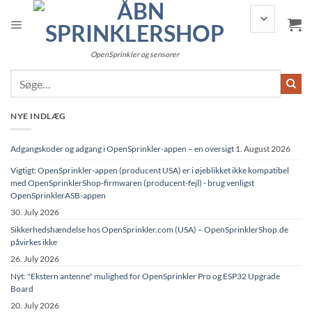
Fortsæt
til
indhold
OpenSprinkler og sensorer
NYE INDLÆG
Adgangskoder og adgang i OpenSprinkler-appen – en oversigt
1. August 2026
Vigtigt: OpenSprinkler-appen (producent USA) er i øjeblikket ikke kompatibel
med OpenSprinklerShop-firmwaren (producent-fejl) - brug venligst
OpenSprinklerASB-appen
30. July 2026
Sikkerhedshændelse hos OpenSprinkler.com (USA) – OpenSprinklerShop.de
påvirkes ikke
26. July 2026
Nyt: "Ekstern antenne" mulighed for OpenSprinkler Pro og ESP32 Upgrade
Board
20. July 2026