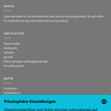
OM OS
OpenSprinkler er verdens førende open source-vandingssystem. Brug kraften
fra OpenSource og automatiser din kunstvanding!
NAVIGATION
Hjemmeside
Butiksside
nyheder
garanti
Returneringer og tilbagebetalinger
Privatlivspolitik
BUTIK
Produkter
Indkøbskurv
Tjek ud
Min konto
kontrakt ophævet