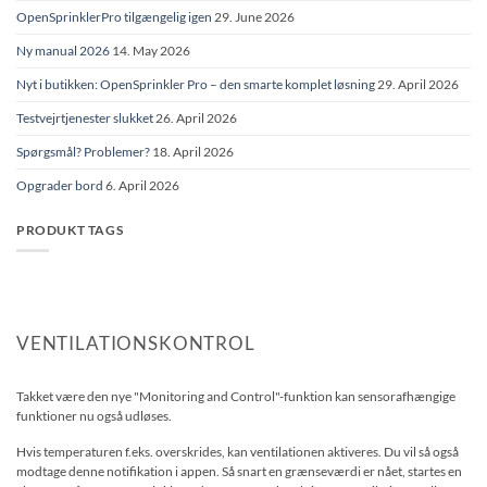
OpenSprinklerPro tilgængelig igen
29. June 2026
Ny manual 2026
14. May 2026
Nyt i butikken: OpenSprinkler Pro – den smarte komplet løsning
29. April 2026
Testvejrtjenester slukket
26. April 2026
Spørgsmål? Problemer?
18. April 2026
Opgrader bord
6. April 2026
PRODUKT TAGS
VENTILATIONSKONTROL
Takket være den nye "Monitoring and Control"-funktion kan sensorafhængige
funktioner nu også udløses.
Hvis temperaturen f.eks. overskrides, kan ventilationen aktiveres. Du vil så også
modtage denne notifikation i appen. Så snart en grænseværdi er nået, startes en