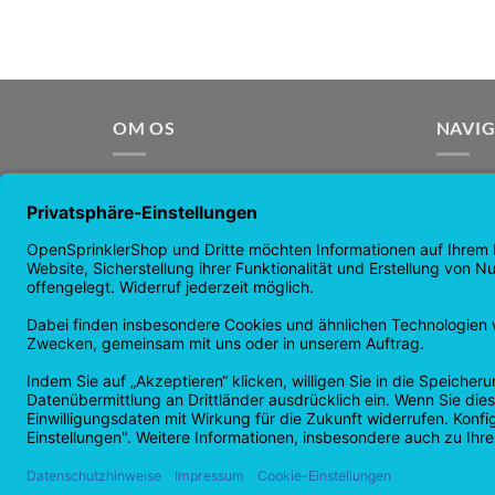
OM OS
NAVI
OpenSprinkler er verdens førende
Hjemme
open source-vandingssystem. Brug
Butikss
kraften fra OpenSource og
nyhede
automatiser din kunstvanding!
garanti
Returne
Privatli
Copyright 2026 ©
Checkbox IT GmbH
Alle priser er inkl. moms.
FORTRYD KONTRAKT