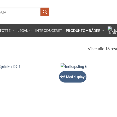
g
er:
TØTTE
LEGAL
INTRODUCERET
PRODUKTOMRÅDER
K
Viser alle 16 res
Ny! Med display!