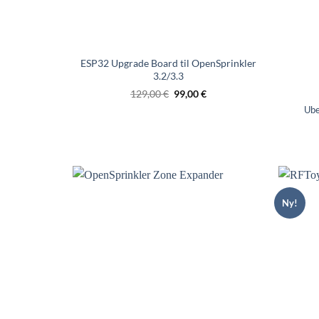
ESP32 Upgrade Board til OpenSprinkler
3.2/3.3
Oprindelig
Nuværende
129,00
€
99,00
€
pris
pris
Ube
var:
er:
€129,00.
€99,00.
Ny!