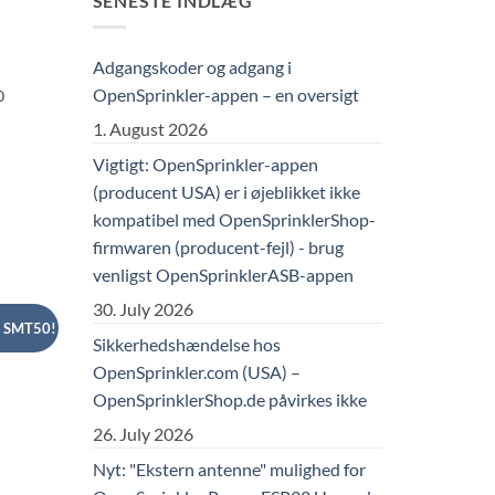
SENESTE INDLÆG
Adgangskoder og adgang i
OpenSprinkler-appen – en oversigt
0
1. August 2026
Vigtigt: OpenSprinkler-appen
(producent USA) er i øjeblikket ikke
kompatibel med OpenSprinklerShop-
firmwaren (producent-fejl) - brug
venligst OpenSprinklerASB-appen
30. July 2026
d SMT50!
Sikkerhedshændelse hos
OpenSprinkler.com (USA) –
OpenSprinklerShop.de påvirkes ikke
26. July 2026
Nyt: "Ekstern antenne" mulighed for