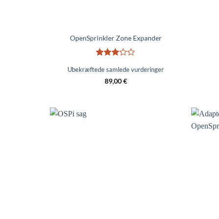
OpenSprinkler Zone Expander
Bedømt
Ubekræftede samlede vurderinger
3
ud
af 5
89,00
€