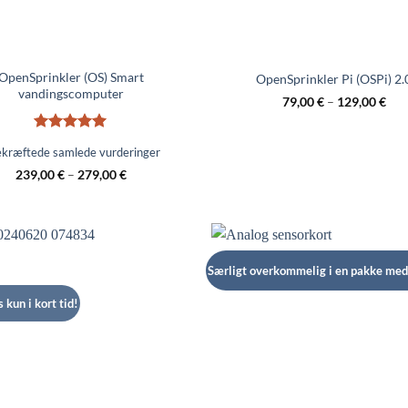
OpenSprinkler (OS) Smart
OpenSprinkler Pi (OSPi) 2.
vandingscomputer
79,00
€
–
129,00
€
Bedømt
5
kræftede samlede vurderinger
ud af 5
239,00
€
–
279,00
€
Særligt overkommelig i en pakke me
 kun i kort tid!