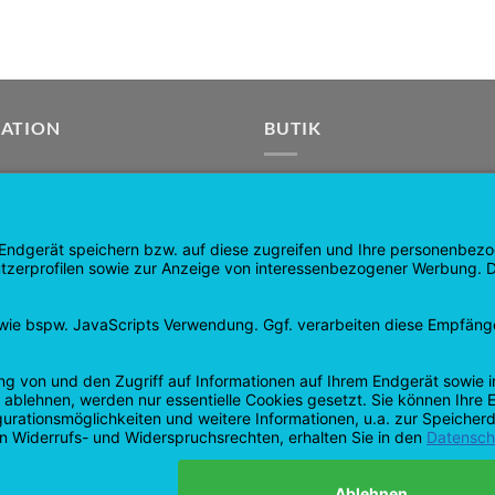
GATION
BUTIK
side
Produkter
ide
Indkøbskurv
r
Tjek ud
Min konto
ringer og tilbagebetalinger
kontrakt ophævet
vspolitik
Google
PayPal
Efterkrav
Visum
Pay