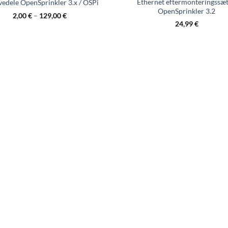
Ethernet eftermonteringssæt 
vedele OpenSprinkler 3.x / OSPi
OpenSprinkler 3.2
2,00
€
–
129,00
€
24,99
€