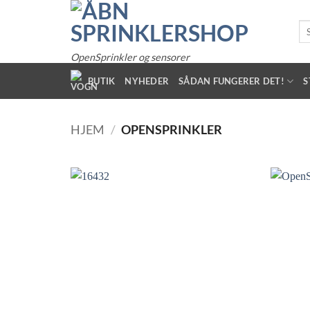
Fortsæt
til
Sø
eft
indhold
OpenSprinkler og sensorer
BUTIK
NYHEDER
SÅDAN FUNGERER DET!
S
HJEM
/
OPENSPRINKLER