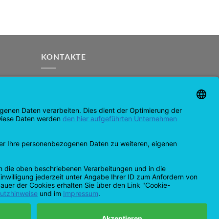
KONTAKTE
support@opensprinklershop.de
07254-4045434
Kontakt side
Helpdesk
Cookie-indstillinger
MasterCard
Amazon
Bankoverførsel
Kreditkort
Ideel
Apple
Bancontact
Pay