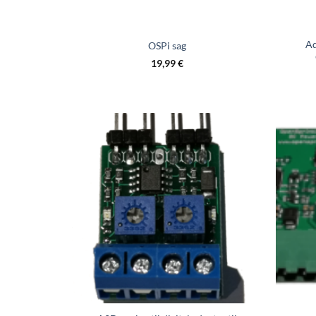
Ad
OSPi sag
19,99
€