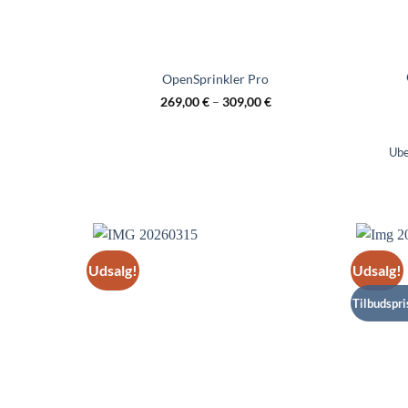
OpenSprinkler Pro
269,00
€
–
309,00
€
Ube
Udsalg!
Udsalg!
Tilbudspris