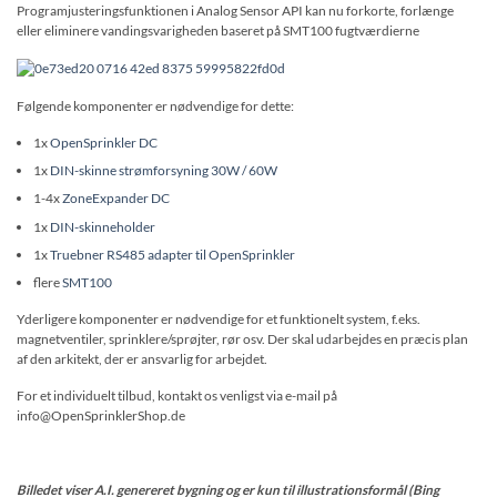
Programjusteringsfunktionen i Analog Sensor API kan nu forkorte, forlænge
eller eliminere vandingsvarigheden baseret på SMT100 fugtværdierne
Følgende komponenter er nødvendige for dette:
1x
OpenSprinkler DC
1x
DIN-skinne strømforsyning 30W / 60W
1-4x
ZoneExpander DC
1x
DIN-skinneholder
1x
Truebner RS485 adapter til OpenSprinkler
flere
SMT100
Yderligere komponenter er nødvendige for et funktionelt system, f.eks.
magnetventiler, sprinklere/sprøjter, rør osv. Der skal udarbejdes en præcis plan
af den arkitekt, der er ansvarlig for arbejdet.
For et individuelt tilbud, kontakt os venligst via e-mail på
info@OpenSprinklerShop.de
Billedet viser A.I. genereret bygning og er kun til illustrationsformål (Bing