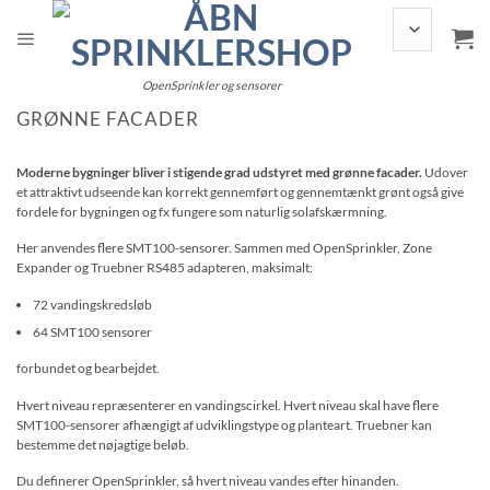
Fortsæt
til
indhold
OpenSprinkler og sensorer
GRØNNE FACADER
Moderne bygninger bliver i stigende grad udstyret med grønne facader.
Udover
et attraktivt udseende kan korrekt gennemført og gennemtænkt grønt også give
fordele for bygningen og fx fungere som naturlig solafskærmning.
Her anvendes flere SMT100-sensorer. Sammen med OpenSprinkler, Zone
Expander og Truebner RS485 adapteren, maksimalt:
72 vandingskredsløb
64 SMT100 sensorer
forbundet og bearbejdet.
Hvert niveau repræsenterer en vandingscirkel. Hvert niveau skal have flere
SMT100-sensorer afhængigt af udviklingstype og planteart. Truebner kan
bestemme det nøjagtige beløb.
Du definerer OpenSprinkler, så hvert niveau vandes efter hinanden.