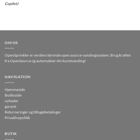
Copilot)
OM OS
OpenSprinkler er verdens førende open source-vandingssystem. Brug kraften
fra OpenSource og automatiser din kunstvanding!
NAVIGATION
Hjemmeside
Butiksside
nyheder
garanti
Returneringer og tilbagebetalinger
Privatlivspolitik
BUTIK