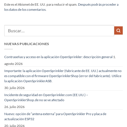
Alternative:
Este es el Akismet de EE. UU. para reducir el spam.
Después podrás proceder a
los datos de los comentarios.
NUEVAS PUBLICACIONES
Contraseñas y acceso en la aplicación OpenSprinkler: descripción general
1.
agosto 2026
Importante: la aplicación OpenSprinkler (fabricante de EE. UU.) actualmente no
es compatible con el firmware OpenSprinklerShop (error del fabricante). Utilice
la aplicación OpenSprinklerASB.
30. julio 2026
Incidente de seguridad en OpenSprinkler.com (EE.UU.) –
OpenSprinklerShop.de no se ve afectado
26. julio 2026
Nuevo: opción de “antena externa” para OpenSprinkler Pro y placa de
actualización ESP32
20. julio 2026