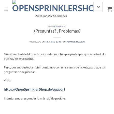
Saltar
al
contenido
OpenSprinkler & Sensórica
GENERALMENTE
¿Preguntas? ¿Problemas?
PUBLICADO EN
18. ABRIL 2026
POR
ADMINISTRACIÓN
Nuestro robot de IA puede responder muchas preguntas porque sabe todo lo
que hay en esta página.
Pero, por supuesto, también contamos con un sistema de tickets, para que tus
preguntas no se pierdan.
Visita
https://OpenSprinklerShop.de/support
Intentaremos responder lo más rápido posible.