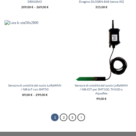
DRAGINO
Dragino DLOS8N-868 (senza 4G)
209,00
€
–
269,00
€
315,00
€
Sensore di umidità del suolo LoRaWAN
Sensore di umidità del suolo LoRaWAN
/ NB-IoT con SMT50
/ NB-IOT per SMT100, TH100 o
Aquaflex
89,00
€
–
299,00
€
99,00
€
1
2
3