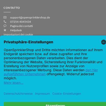
CONTATTO
support@opensprinklershop.de
07254-4045434
Pagina dei contatti
Helpdesk
Impostazioni dei cookie
GooglePay
PayPal
Contrassegno
Visti
MasterCard
Amazzonia
Bonific
bancari
Carta
Ideale
ApplePaga
BanContact
di
Diritto d'autore 2026©
Casella di controllo IT GmbH
credito
Tutti i prezzi incl. I.V.A.
RECEDERE DAL CONTRATTO