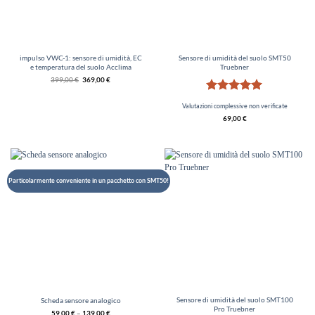
impulso VWC-1: sensore di umidità, EC
Sensore di umidità del suolo SMT50
e temperatura del suolo Acclima
Truebner
Il
Il
399,00
€
369,00
€
prezzo
prezzo
originale
iniziale
Valutato
5
dell'epoca:
è
Valutazioni complessive non verificate
€
di
vedi 5
399,00.
€
69,00
€
369,00.
Particolarmente conveniente in un pacchetto con SMT50!
Sensore di umidità del suolo SMT100
Scheda sensore analogico
Pro Truebner
59,00
€
–
139,00
€