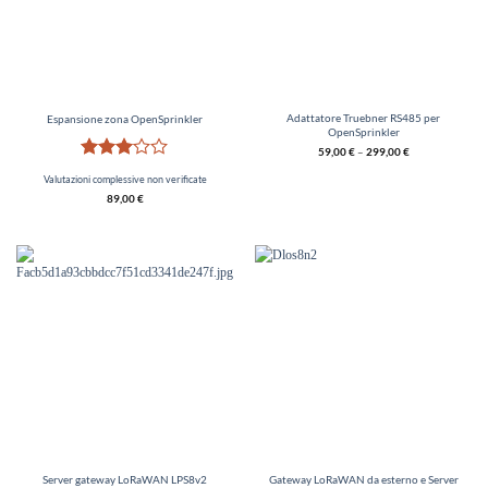
Adattatore Truebner RS485 per
Espansione zona OpenSprinkler
OpenSprinkler
59,00
€
–
299,00
€
Valutato
Valutazioni complessive non verificate
3
vedi
89,00
€
5
Server gateway LoRaWAN LPS8v2
Gateway LoRaWAN da esterno e Server