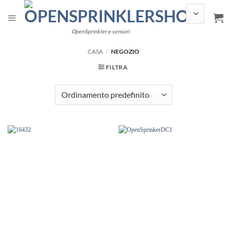
Salta
ai
contenuti
OpenSprinkler e sensori
CASA
/
NEGOZIO
FILTRA