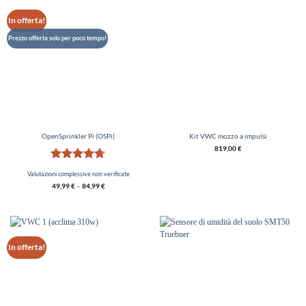
In offerta!
Prezzo offerta solo per poco tempo!
OpenSprinkler Pi (OSPi)
Kit VWC mozzo a impulsi
819,00
€
Valutato
Valutazioni complessive non verificate
4.67
vedi
49,99
€
–
84,99
€
5
In offerta!