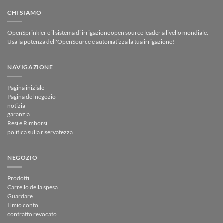
CHI SIAMO
OpenSprinkler è il sistema di irrigazione open source leader a livello mondiale.
Usa la potenza dell'OpenSource e automatizza la tua irrigazione!
NAVIGAZIONE
Pagina iniziale
Pagina del negozio
notizia
garanzia
Resi e Rimborsi
politica sulla riservatezza
NEGOZIO
Prodotti
Carrello della spesa
Guardare
Il mio conto
contratto revocato