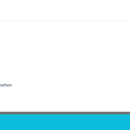
 sehen
GATION
SHOP