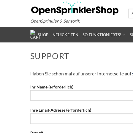
Zum
Inhalt
Su
na
springen
OpenSprinkler & Sensorik
SHOP
NEUIGKEITEN
SO FUNKTIONIERTS!
S
SUPPORT
Haben Sie schon mal auf unserer Internetseite auf
Ihr Name (erforderlich)
Ihre Email-Adresse (erforderlich)
Betreff