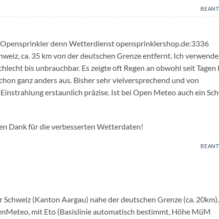
BEAN
m Opensprinkler denn Wetterdienst opensprinklershop.de:3336
chweiz, ca. 35 km von der deutschen Grenze entfernt. Ich verwende
hlecht bis unbrauchbar. Es zeigte oft Regen an obwohl seit Tagen 
 schon ganz anders aus. Bisher sehr vielversprechend und von
instrahlung erstaunlich präzise. Ist bei Open Meteo auch ein Sc
len Dank für die verbesserten Wetterdaten!
BEAN
der Schweiz (Kanton Aargau) nahe der deutschen Grenze (ca. 20km).
enMeteo, mit Eto (Basislinie automatisch bestimmt, Höhe MüM