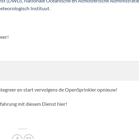
enst (DWD)
,
Nationale Oceanische en Atmosferische Administrati
eteorologisch Instituut
.
weer!
tegreer en start vervolgens de OpenSprinkler opnieuw!
rfahrung mit diesem Dienst hier!