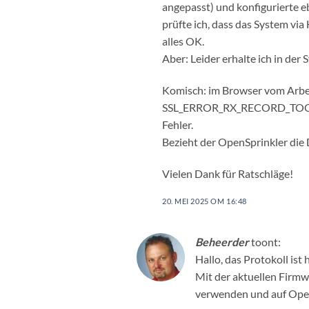
angepasst) und konfigurierte e
prüfte ich, dass das System vi
alles OK.
Aber: Leider erhalte ich in de
Komisch: im Browser vom Arbei
SSL_ERROR_RX_RECORD_TOO_
Fehler.
Bezieht der OpenSprinkler die
Vielen Dank für Ratschläge!
20. MEI 2025 OM 16:48
Beheerder
toont:
Hallo, das Protokoll ist
Mit der aktuellen Firm
verwenden und auf Ope