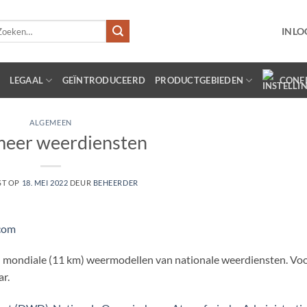
eken
INLO
r:
LEGAAL
GEÏNTRODUCEERD
PRODUCTGEBIEDEN
CONF
ALGEMEEN
meer weerdiensten
ST OP
18. MEI 2022
DEUR
BEHEERDER
com
 mondiale (11 km) weermodellen van nationale weerdiensten. Voo
ar.