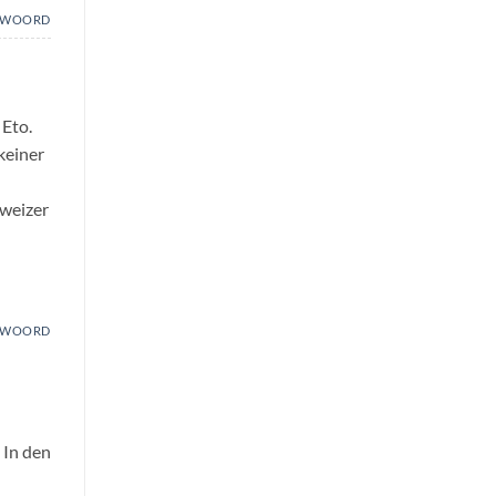
TWOORD
 Eto.
keiner
hweizer
TWOORD
 In den