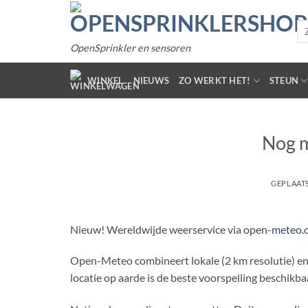
Gaar
inhoud
Zo
naa
OpenSprinkler en sensoren
WINKEL
NIEUWS
ZO WERKT HET!
STEUN
Nog 
GEPLAAT
Nieuw! Wereldwijde weerservice via
open-meteo.
Open-Meteo combineert lokale (2 km resolutie) en
locatie op aarde is de beste voorspelling beschikba