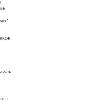
l
lich
ler”.
ERROR
TWOORD
r.com