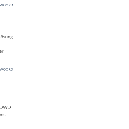
TWOORD
flösung
er
TWOORD
ie DWD
el.