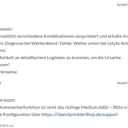
BEAN
inweis!
nzeitlich verschiedene Kombinationen ausprobiert und erhalte i
m-Diagnose bei Wetterdienst: Fehler. Weiter unten bei Letzte An
ror.
lichkeit an detailliertere Logdaten zu kommen, um die Ursache
nnen?
Hinweise.
9
BEAN
er
toont:
e Kommentarfunktion ist nicht das richtige Medium dafür – Bitte s
hre Konfiguration über
https://OpenSprinklerShop.de/support
5 OM 4:16