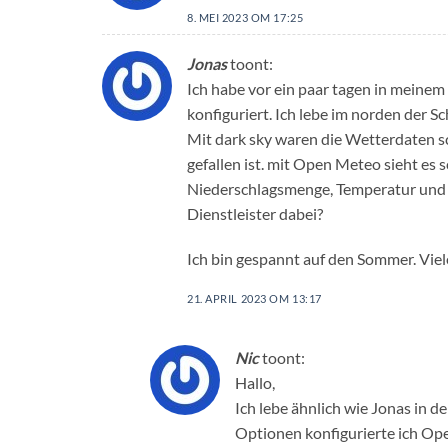
8. MEI 2023 OM 17:25
Jonas
toont:
Ich habe vor ein paar tagen in meine
konfiguriert. Ich lebe im norden der S
Mit dark sky waren die Wetterdaten sc
gefallen ist. mit Open Meteo sieht es
Niederschlagsmenge, Temperatur und E
Dienstleister dabei?
Ich bin gespannt auf den Sommer. Vie
21. APRIL 2023 OM 13:17
Nic
toont:
Hallo,
Ich lebe ähnlich wie Jonas in 
Optionen konfigurierte ich Op