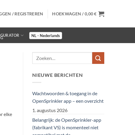
GGEN / REGISTREREN
HOEKWAGEN /
0,00
€
IGURATOR
NIEUWE BERICHTEN
Wachtwoorden & toegang in de
OpenSprinkler app – een overzicht
1. augustus 2026
r elke
Belangrijk: de OpenSprinkler-app
(fabrikant VS) is momenteel niet
compatibel met de