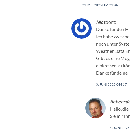
21. MEI 2025 OM 21:34
Nic
toont:
Danke für den H
Ich habe zwische
noch unter Syste
Weather Data Er
Gibt es eine Mög
einkreisen zu kö
Danke für deine 
3. JUNI 2025 OM 17:4
Beheerd
Hallo, di
Sie mir i
4. JUNI 202