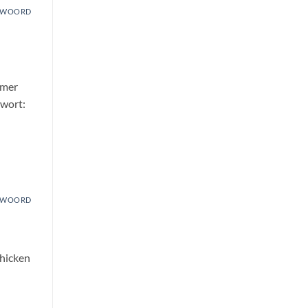
TWOORD
mmer
twort:
TWOORD
chicken