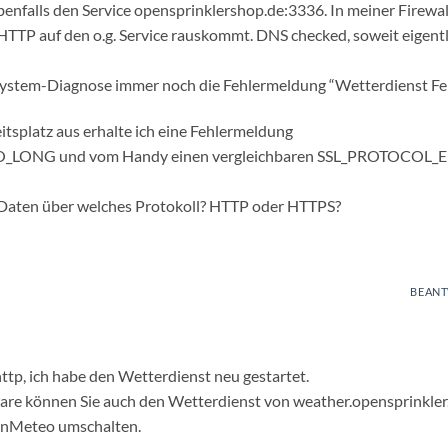
benfalls den Service opensprinklershop.de:3336. In meiner Firewal
a HTTP auf den o.g. Service rauskommt. DNS checked, soweit eigent
r System-Diagnose immer noch die Fehlermeldung “Wetterdienst Feh
tsplatz aus erhalte ich eine Fehlermeldung
LONG und vom Handy einen vergleichbaren SSL_PROTOCOL_
 Daten über welches Protokoll? HTTP oder HTTPS?
BEAN
 http, ich habe den Wetterdienst neu gestartet.
ware können Sie auch den Wetterdienst von weather.opensprinkle
nMeteo umschalten.