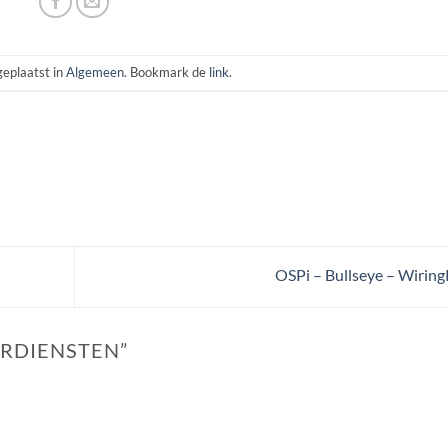
geplaatst in
Algemeen
. Bookmark de
link
.
OSPi – Bullseye – Wiring
RDIENSTEN
”