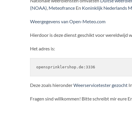
Nationale weerdiensten omvatten
Duitse weerdi
(NOAA)
,
Meteofrance
En
Koninklijk Nederlands M
Weergegevens van Open-Meteo.com
Hierdoor is deze dienst geschikt voor wereldwijd 
Het adres is:
opensprinklershop.de:3336
Deze zoals hieronder
Weerservicetester gezocht
In
Fragen sind willkommen! Bitte schreibt mir eure E