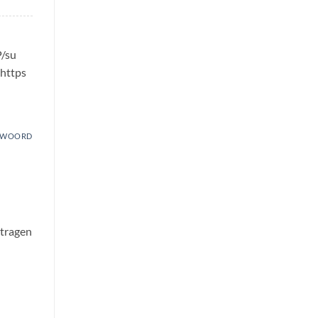
P/su
 https
TWOORD
 tragen