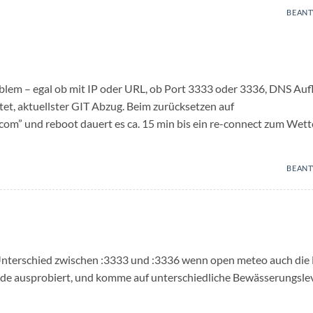
BEAN
oblem – egal ob mit IP oder URL, ob Port 3333 oder 3336, DNS Au
tet, aktuellster GIT Abzug. Beim zurücksetzen auf
com” und reboot dauert es ca. 15 min bis ein re-connect zum Wett
BEAN
 Unterschied zwischen :3333 und :3336 wenn open meteo auch d
de ausprobiert, und komme auf unterschiedliche Bewässerungslev