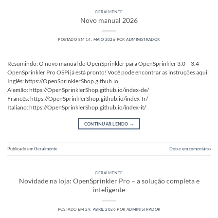
GERALMENTE
Novo manual 2026
POSTADO EM
14. MAIO 2026
POR
ADMINISTRADOR
Resumindo: O novo manual do OpenSprinkler para OpenSprinkler 3.0 – 3.4
OpenSprinkler Pro OSPi já está pronto! Você pode encontrar as instruções aqui:
Inglês: https://OpenSprinklerShop.github.io
Alemão: https://OpenSprinklerShop.github.io/index-de/
Francês: https://OpenSprinklerShop.github.io/index-fr/
Italiano: https://OpenSprinklerShop.github.io/index-it/
CONTINUAR LENDO
→
Publicado em
Geralmente
Deixe um comentário
GERALMENTE
Novidade na loja: OpenSprinkler Pro – a solução completa e
inteligente
POSTADO EM
29. ABRIL 2026
POR
ADMINISTRADOR