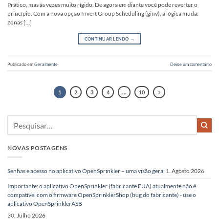
Prático, mas às vezes muito rígido. De agora em diante você pode reverter o
princípio. Com a nova opção Invert Group Scheduling (ginv), a lógica muda:
zonas […]
CONTINUAR LENDO
→
Publicado em
Geralmente
Deixe um comentário
1
2
3
4
…
10
NOVAS POSTAGENS
Senhas e acesso no aplicativo OpenSprinkler – uma visão geral
1. Agosto 2026
Importante: o aplicativo OpenSprinkler (fabricante EUA) atualmente não é
compatível com o firmware OpenSprinklerShop (bug do fabricante) - use o
aplicativo OpenSprinklerASB
30. Julho 2026