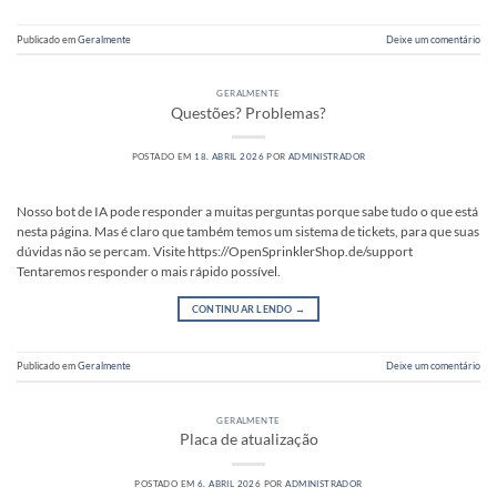
Publicado em
Geralmente
Deixe um comentário
GERALMENTE
Questões? Problemas?
POSTADO EM
18. ABRIL 2026
POR
ADMINISTRADOR
Nosso bot de IA pode responder a muitas perguntas porque sabe tudo o que está
nesta página. Mas é claro que também temos um sistema de tickets, para que suas
dúvidas não se percam. Visite https://OpenSprinklerShop.de/support
Tentaremos responder o mais rápido possível.
CONTINUAR LENDO
→
Publicado em
Geralmente
Deixe um comentário
GERALMENTE
Placa de atualização
POSTADO EM
6. ABRIL 2026
POR
ADMINISTRADOR