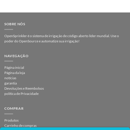
SOBRE NÓS
OpenSprinkler é o sistema de irrigação de código aberto líder mundial. Use o
poder do OpenSource e automatize sua irrigação!
NAVEGAÇÃO
Página inicial
Página da loja
notícias
garantia
Devoluções e Reembolsos
política de Privacidade
COMPRAR
Produtos
Carrinho de compras