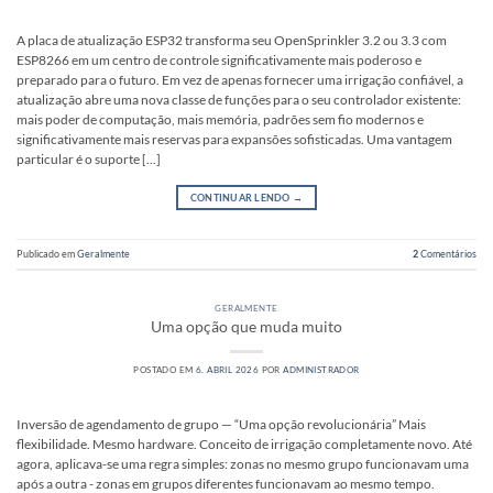
A placa de atualização ESP32 transforma seu OpenSprinkler 3.2 ou 3.3 com
ESP8266 em um centro de controle significativamente mais poderoso e
preparado para o futuro. Em vez de apenas fornecer uma irrigação confiável, a
atualização abre uma nova classe de funções para o seu controlador existente:
mais poder de computação, mais memória, padrões sem fio modernos e
significativamente mais reservas para expansões sofisticadas. Uma vantagem
particular é o suporte [...]
CONTINUAR LENDO
→
Publicado em
Geralmente
2
Comentários
GERALMENTE
Uma opção que muda muito
POSTADO EM
6. ABRIL 2026
POR
ADMINISTRADOR
Inversão de agendamento de grupo — “Uma opção revolucionária” Mais
flexibilidade. Mesmo hardware. Conceito de irrigação completamente novo. Até
agora, aplicava-se uma regra simples: zonas no mesmo grupo funcionavam uma
após a outra - zonas em grupos diferentes funcionavam ao mesmo tempo.