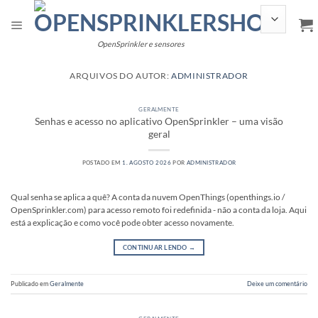
Pular
para
o
conteúdo
OpenSprinkler e sensores
ARQUIVOS DO AUTOR:
ADMINISTRADOR
GERALMENTE
Senhas e acesso no aplicativo OpenSprinkler – uma visão
geral
POSTADO EM
1. AGOSTO 2026
POR
ADMINISTRADOR
Qual senha se aplica a quê? A conta da nuvem OpenThings (openthings.io /
OpenSprinkler.com) para acesso remoto foi redefinida - não a conta da loja. Aqui
está a explicação e como você pode obter acesso novamente.
CONTINUAR LENDO
→
Publicado em
Geralmente
Deixe um comentário