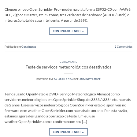
Chegou o novo OpenSprinkler Pro - moderna plataforma ESP32-C5 com WiFi 6,
BLE, Zigbee e Matter, até 72 zonas, três variantes de hardware (AC/DC/Latch) e
integração total de casa inteligente. A partir de 269€.
CONTINUAR LENDO
→
Publicado em
Geralmente
2
Comentários
GERALMENTE
Teste de serviços meteorológicos desativados
POSTADO EM
26. ABRIL 2026
POR
ADMINISTRADOR
Temos usado OpenMeteo e DWD (Serviço Meteorológico Alemão) como
servidores meteorológicos em OpenSprinklerShop.de:3333 / :3334 etc. há mais
de 2 anos. Esses serviços meteorológicos OpenSprinkler estão disponíveis no
firmware e em weather.OpenSprinkler.com há mais de um ano. Por esta razão,
estamos agora desligando a operação de teste. Em /su use
weather.OpenSprinkler.com e confirme com seu […]
CONTINUAR LENDO
→