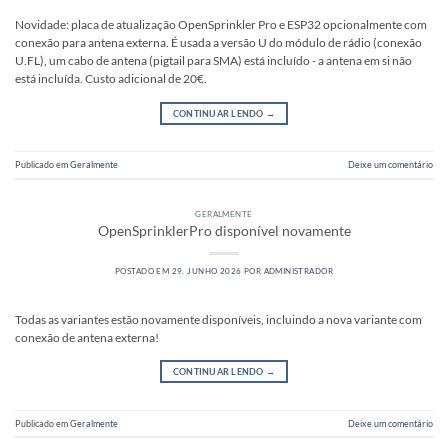
Novidade: placa de atualização OpenSprinkler Pro e ESP32 opcionalmente com
conexão para antena externa. É usada a versão U do módulo de rádio (conexão
U.FL), um cabo de antena (pigtail para SMA) está incluído - a antena em si não
está incluída. Custo adicional de 20€.
CONTINUAR LENDO
→
Publicado em
Geralmente
Deixe um comentário
GERALMENTE
OpenSprinklerPro disponível novamente
POSTADO EM
29. JUNHO 2026
POR
ADMINISTRADOR
Todas as variantes estão novamente disponíveis, incluindo a nova variante com
conexão de antena externa!
CONTINUAR LENDO
→
Publicado em
Geralmente
Deixe um comentário