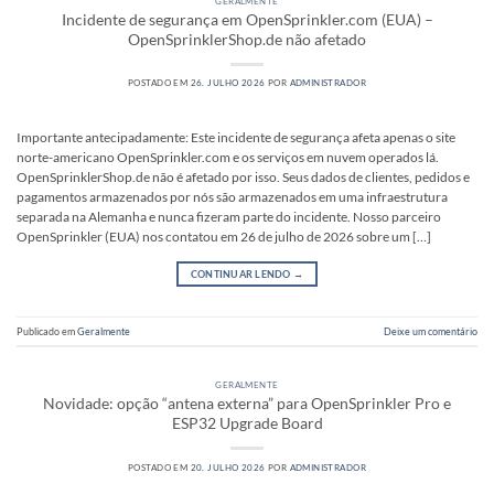
GERALMENTE
Incidente de segurança em OpenSprinkler.com (EUA) –
OpenSprinklerShop.de não afetado
POSTADO EM
26. JULHO 2026
POR
ADMINISTRADOR
Importante antecipadamente: Este incidente de segurança afeta apenas o site
norte-americano OpenSprinkler.com e os serviços em nuvem operados lá.
OpenSprinklerShop.de não é afetado por isso. Seus dados de clientes, pedidos e
pagamentos armazenados por nós são armazenados em uma infraestrutura
separada na Alemanha e nunca fizeram parte do incidente. Nosso parceiro
OpenSprinkler (EUA) nos contatou em 26 de julho de 2026 sobre um […]
CONTINUAR LENDO
→
Publicado em
Geralmente
Deixe um comentário
GERALMENTE
Novidade: opção “antena externa” para OpenSprinkler Pro e
ESP32 Upgrade Board
POSTADO EM
20. JULHO 2026
POR
ADMINISTRADOR