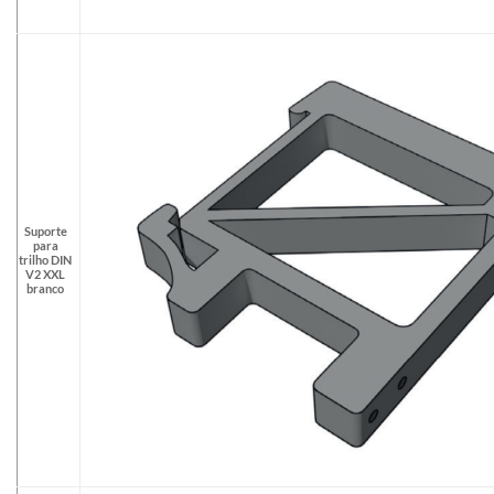
Suporte
para
trilho DIN
V2 XXL
branco