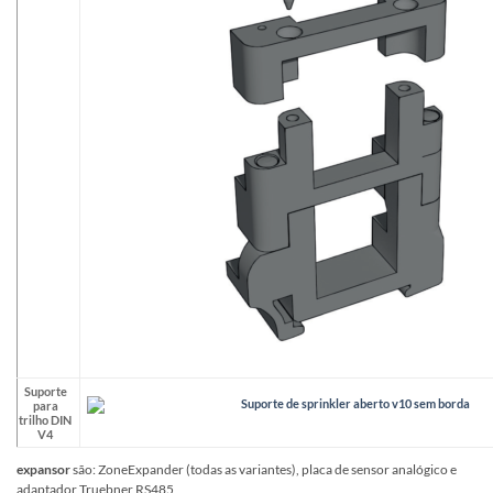
Suporte
para
trilho DIN
V4
expansor
são: ZoneExpander (todas as variantes), placa de sensor analógico e
adaptador Truebner RS485