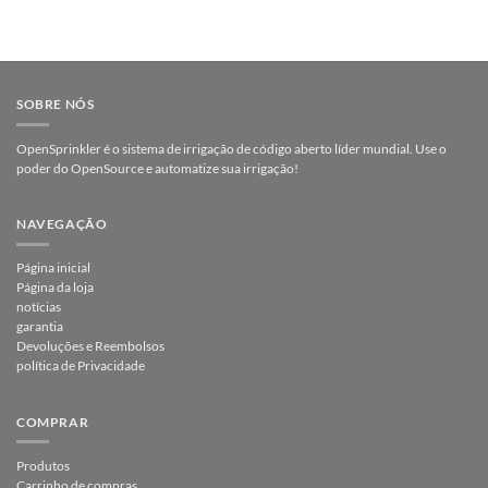
SOBRE NÓS
OpenSprinkler é o sistema de irrigação de código aberto líder mundial. Use o
poder do OpenSource e automatize sua irrigação!
NAVEGAÇÃO
Página inicial
Página da loja
notícias
garantia
Devoluções e Reembolsos
política de Privacidade
COMPRAR
Produtos
Carrinho de compras