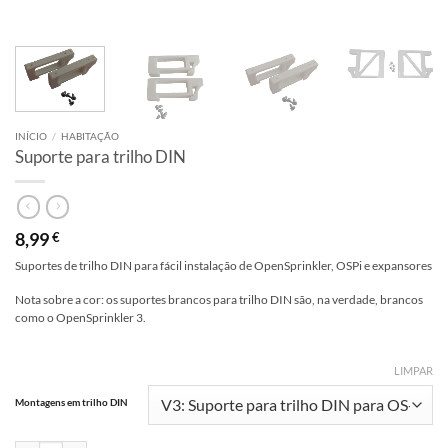
INÍCIO
/
HABITAÇÃO
Suporte para trilho DIN
8,99
€
Suportes de trilho DIN para fácil instalação de OpenSprinkler, OSPi e expansores
Nota sobre a cor: os suportes brancos para trilho DIN são, na verdade, brancos
como o OpenSprinkler 3.
LIMPAR
Alternative:
Montagens em trilho DIN