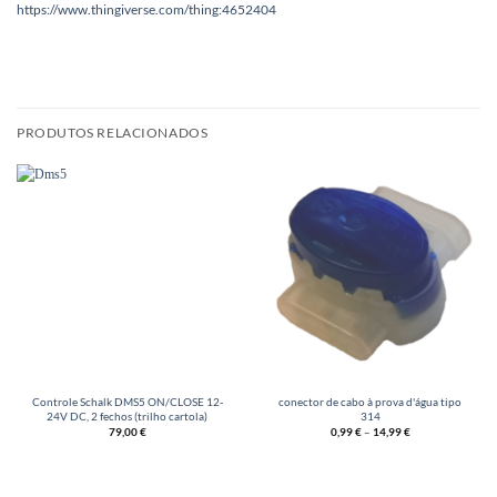
https://www.thingiverse.com/thing:4652404
PRODUTOS RELACIONADOS
Controle Schalk DMS5 ON/CLOSE 12-
conector de cabo à prova d'água tipo
24V DC, 2 fechos (trilho cartola)
314
79,00
€
0,99
€
–
14,99
€