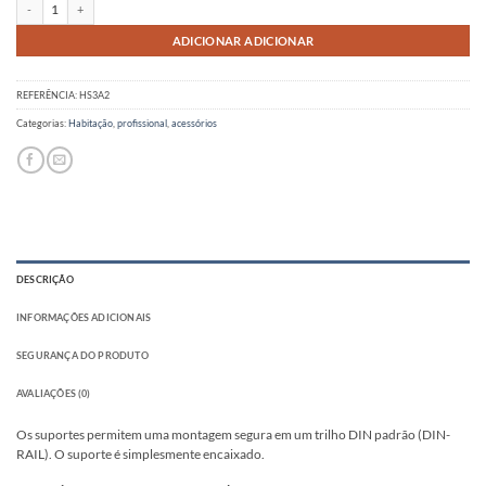
Quantidade de suporte para trilho DIN
ADICIONAR ADICIONAR
REFERÊNCIA:
HS3A2
Categorias:
Habitação
,
profissional
,
acessórios
DESCRIÇÃO
INFORMAÇÕES ADICIONAIS
SEGURANÇA DO PRODUTO
AVALIAÇÕES (0)
Os suportes permitem uma montagem segura em um trilho DIN padrão (DIN-
RAIL). O suporte é simplesmente encaixado.