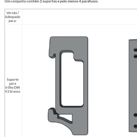
Um conjunto contém 2 suportes e pelo menos 4 parafusos.
Versão /
Adequado
para:
Suporte
para
trilho DIN
V2 branco