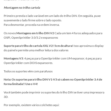
Montagem no trilho cartola
Primeiro prenda o lado variável em um lado do trilho DIN. Em seguida, puxe
suavemente o lado firme sobre o lado oposto.
Para desmontar, proceda na ordem inversa.
Os novos
Montagens em trilho DIN V2
Cada um tem 4 furos adequados para
OSPi, OpenSprinkler 3.0/3.2 e expansores
Suporte para trilho de cartola XXL V2! 5cm de altura!
Isso aproxima o display
do painel e permite uma melhor leitura dos valores
Montagens V3
: 4 peças para OpenSprinkler com UM expansor, 6 peças para
OpenSprinkler com DOIS expansores.
Todos os suportes vêm com parafusos
Nota: Os suportes para trilho DIN V1-V3 só cabem no OpenSprinkler 3.4 de
forma limitada!! Use o V4!
Você também pode imprimir os suportes do trilho DIN se tiver uma impressora
3D.
Por exemplo, existem vários colchetes aqui: