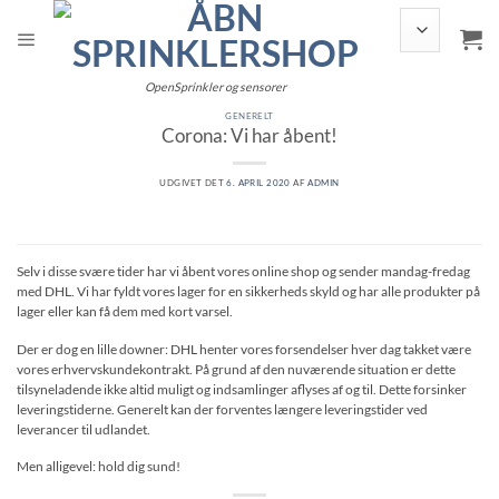
Fortsæt
til
indhold
OpenSprinkler og sensorer
GENERELT
Corona: Vi har åbent!
UDGIVET DET
6. APRIL 2020
AF
ADMIN
Selv i disse svære tider har vi åbent vores online shop og sender mandag-fredag ​​
med DHL. Vi har fyldt vores lager for en sikkerheds skyld og har alle produkter på
lager eller kan få dem med kort varsel.
Der er dog en lille downer: DHL henter vores forsendelser hver dag takket være
vores erhvervskundekontrakt. På grund af den nuværende situation er dette
tilsyneladende ikke altid muligt og indsamlinger aflyses af og til. Dette forsinker
leveringstiderne. Generelt kan der forventes længere leveringstider ved
leverancer til udlandet.
Men alligevel: hold dig sund!