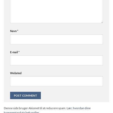
Navn
*
E-mail
*
Websted
Alternative:
Denne side bruger Akismet til at reducere spam.
Lær, hvordan dine
kommentardata behandles.