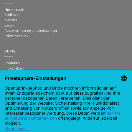
Hjemmeside
Butiksside
nyheder
garanti
Returneringer og tilbagebetalinger
Privatlivspolitik
BUTIK
Produkter
Indkøbskurv
Tjek ud
Min konto
kontrakt ophævet
KONTAKTE
support@opensprinklershop.de
07254-4045434
Kontakt side
Helpdesk