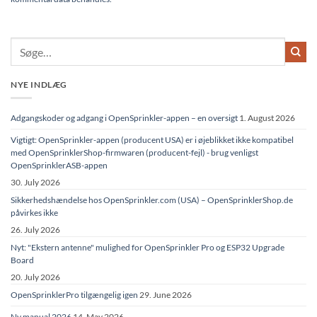
NYE INDLÆG
Adgangskoder og adgang i OpenSprinkler-appen – en oversigt
1. August 2026
Vigtigt: OpenSprinkler-appen (producent USA) er i øjeblikket ikke kompatibel
med OpenSprinklerShop-firmwaren (producent-fejl) - brug venligst
OpenSprinklerASB-appen
30. July 2026
Sikkerhedshændelse hos OpenSprinkler.com (USA) – OpenSprinklerShop.de
påvirkes ikke
26. July 2026
Nyt: "Ekstern antenne" mulighed for OpenSprinkler Pro og ESP32 Upgrade
Board
20. July 2026
OpenSprinklerPro tilgængelig igen
29. June 2026
Ny manual 2026
14. May 2026