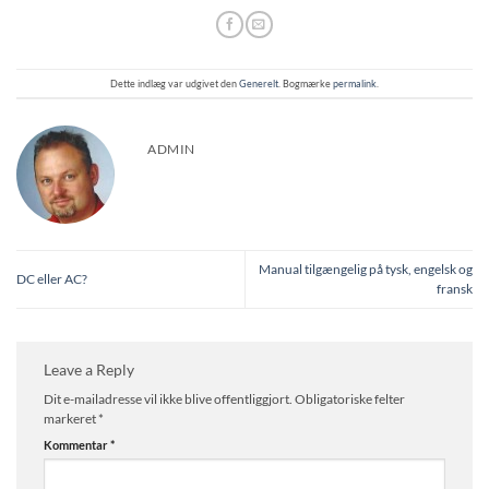
Dette indlæg var udgivet den
Generelt
. Bogmærke
permalink
.
ADMIN
Manual tilgængelig på tysk, engelsk og
DC eller AC?
fransk
Leave a Reply
Dit e-mailadresse vil ikke blive offentliggjort.
Obligatoriske felter
markeret
*
Kommentar
*