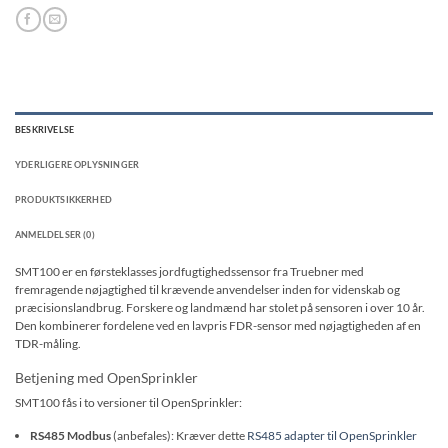
BESKRIVELSE
YDERLIGERE OPLYSNINGER
PRODUKTSIKKERHED
ANMELDELSER (0)
SMT100 er en førsteklasses jordfugtighedssensor fra Truebner med
fremragende nøjagtighed til krævende anvendelser inden for videnskab og
præcisionslandbrug. Forskere og landmænd har stolet på sensoren i over 10 år.
Den kombinerer fordelene ved en lavpris FDR-sensor med nøjagtigheden af ​​en
TDR-måling.
Betjening med OpenSprinkler
SMT100 fås i to versioner til OpenSprinkler:
RS485 Modbus
(anbefales): Kræver dette
RS485 adapter til OpenSprinkler