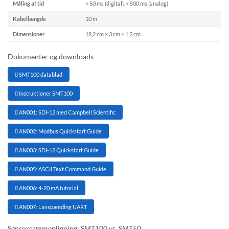
Måling af tid
< 50 ms (digital), < 500 ms (analog)
Kabellængde
10 m
Dimensioner
18,2 cm × 3 cm × 1,2 cm
Dokumenter og downloads
 SMT100 datablad
 Instruktioner SMT100
 AN001: SDI-12 med Campbell Scientific
 AN002: Modbus Quickstart Guide
 AN003: SDI-12 Quickstart Guide
 AN005: ASCII Text Command Guide
 AN006: 4-20 mA tutorial
 AN007: Lavspænding UART
Sensorsammenligning: SMT100 vs. SMT50