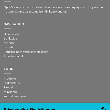
OpenSprinkler er verdens førende open source-vandingssystem. Brug kraften
fra OpenSource og automatiser din kunstvanding!
NAVIGATION
Hjemmeside
Butiksside
nyheder
garanti
Returneringer og tilbagebetalinger
Privatlivspolitik
BUTIK
Produkter
Indkøbskurv
Tjek ud
Min konto
kontrakt ophævet
KONTAKTE