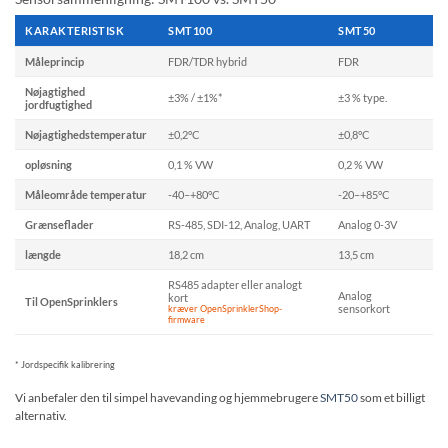
KARAKTERISTISK
SMT100
SMT50
Måleprincip
FDR/TDR hybrid
FDR
Nøjagtighed
±3% / ±1%*
±3 % type.
jordfugtighed
Nøjagtighedstemperatur
±0,2°C
±0,8°C
opløsning
0,1 % VW
0,2 % VW
Måleområde temperatur
-40–+80°C
-20–+85°C
Grænseflader
RS-485, SDI-12, Analog, UART
Analog 0-3V
længde
18,2 cm
13,5 cm
RS485 adapter eller analogt
Analog
kort
Til OpenSprinklers
sensorkort
kræver OpenSprinklerShop-
firmware
* Jordspecifik kalibrering
Vi anbefaler den til simpel havevanding og hjemmebrugere
SMT50
som et billigt
alternativ.