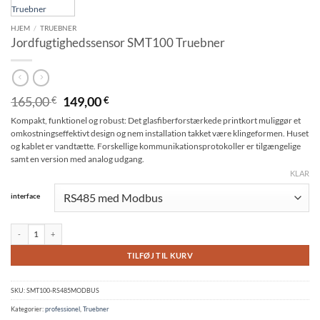
HJEM
/
TRUEBNER
Jordfugtighedssensor SMT100 Truebner
Oprindelig
Nuværende
165,00
149,00
€
€
pris
pris
Kompakt, funktionel og robust: Det glasfiberforstærkede printkort muliggør et
var:
er:
omkostningseffektivt design og nem installation takket være klingeformen. Huset
€165,00.
€149,00.
og kablet er vandtætte. Forskellige kommunikationsprotokoller er tilgængelige
samt en version med analog udgang.
KLAR
Alternative:
interface
Jordfugtighedssensor SMT100 Truebner mængde
TILFØJ TIL KURV
SKU:
SMT100-RS485MODBUS
Kategorier:
professionel
,
Truebner