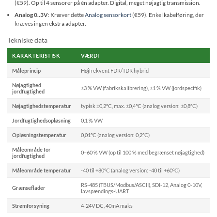
(€59). Op til 4 sensorer på én adapter. Digital, meget nøjagtig transmission.
Analog 0..3V
: Kræver dette
Analog sensorkort
(€59). Enkel kabelføring, der
kræves ingen ekstra adapter.
Tekniske data
KARAKTERISTISK
VÆRDI
Måleprincip
Højfrekvent FDR/TDR hybrid
Nøjagtighed
±3 % VW (fabrikskalibrering), ±1 % VW (jordspecifik)
jordfugtighed
Nøjagtighedstemperatur
typisk ±0,2°C, max. ±0,4°C (analog version: ±0,8°C)
Jordfugtighedsopløsning
0,1 % VW
Opløsningstemperatur
0,01°C (analog version: 0,2°C)
Måleområde for
0–60 % VW (op til 100 % med begrænset nøjagtighed)
jordfugtighed
Måleområde temperatur
-40 til +80°C (analog version: -40 til +60°C)
RS-485 (TBUS/Modbus/ASCII), SDI-12, Analog 0-10V,
Grænseflader
lavspændings-UART
Strømforsyning
4-24V DC, 40mA maks