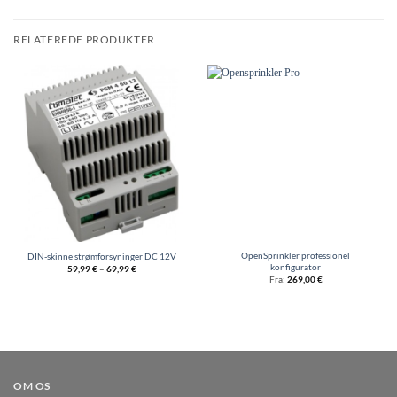
RELATEREDE PRODUKTER
OpenSprinkler professionel
DIN-skinne strømforsyninger DC 12V
konfigurator
59,99
€
–
69,99
€
Fra:
269,00
€
OM OS