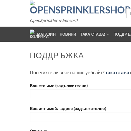
Прескочи
към
Тъ
за:
съдържанието
OpenSprinkler & Sensorik
МАГАЗИН
НОВИНИ
ТАКА СТАВА!
ПОДДРЪ
ПОДДРЪЖКА
Посетихте ли вече нашия уебсайт?
така става
Вашето име (задължително)
Вашият имейл адрес (задължително)
Относно