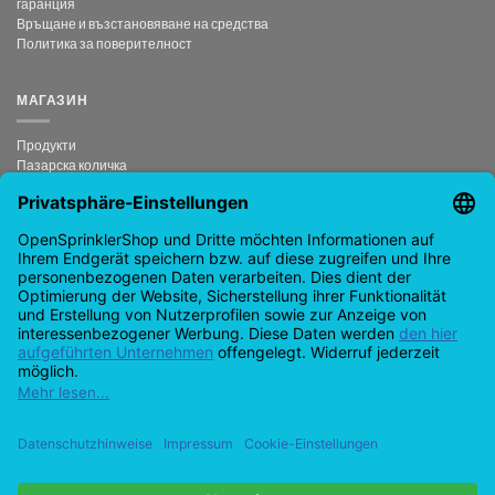
гаранция
Връщане и възстановяване на средства
Политика за поверителност
МАГАЗИН
Продукти
Пазарска количка
Плащане
Моят акаунт
анулиран договор
КОНТАКТ
support@opensprinklershop.de
07254-4045434
Страница за контакт
Бюро за помощ
Настройки на бисквитките
Google
PayPal
Плащане
Visa
MasterCard
Amazon
Банков