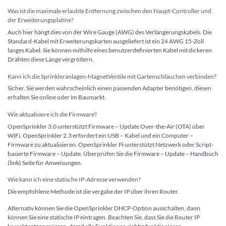
Was ist die maximale erlaubte Entfernung zwischen den Haupt-Controller und
der Erweiterungsplatine?
Auch hier hängt dies von der Wire Gauge (AWG) des Verlängerungskabels. Die
Standard-Kabel mit Erweiterungskarten ausgeliefert ist ein 24 AWG 15-Zoll
langes Kabel. Sie können mithilfe eines benutzerdefinierten Kabel mit dickeren
Drähten diese Länge vergrößern.
Kann ich die Sprinkleranlagen-MagnetVentile mit Gartenschläuchen verbinden?
Sicher. Sie werden wahrscheinlich einen passenden Adapter benötigen, diesen
erhalten Sie online oder im Baumarkt.
Wie aktualisiere ich die Firmware?
OpenSprinkler 3.0 unterstützt Firmware – Update Over-the-Air (OTA) über
WiFi. OpenSprinkler 2.3 erfordert ein USB – Kabel und ein Computer –
Firmware zu aktualisieren. OpenSprinkler Pi unterstützt Netzwerk oder Script-
basierte Firmware – Update. Überprüfen Sie die
Firmware – Update – Handbuch
(link)
Seite für Anweisungen.
Wie kann ich eine statische IP-Adresse verwenden?
Die empfohlene Methode ist die vergabe der IP über ihren Router.
Alternativ können Sie die OpenSprinkler DHCP-Option ausschalten, dann
können Sie eine statische IP eintragen. Beachten Sie, dass Sie die Router IP