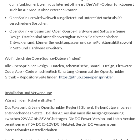
dann funktioniert, wenn das Internet offline ist. Die WiFi-Option funktioniert
auch im AP-Modus ohne externen Router.
OpenSprinkler wird weltweit ausgeliefert und unterstützt mehr als 20
verschiedene Sprachen.
OpenSprinkler basiert auf Open-Source-Hardware und Software. Seine
Design-Dateien sind öffentlich verfügbar. Wenn Sie ein technischer
Entwickler sind, können Sie leicht anpassen und seine Funktionalität sowohl
in Soft- und Hardware erweitern.
Wo finde ich die Open-Source-Dateien finden?
Alle OpenSprinkler Design – Dateien, schematische, Board – Design, Firmware –
Code, App – Code einschließlich Schaltung können auf der OpenSprinkler
Github – Repository Seite finden:
https://github.com/opensprinkler
.
Installation und Verwendung
Was ist in dem Paket enthalten?
Das Paket enthält eine OpenSprinkler Regler (8 Zonen). Sie benötitgen noch ein
entsprechendes Netzteil. Bei der AC Version muss die Ausgangsspannung
zwischen 22V AC bis 28V AC betragen. Die DC-Power-Version und Latch-Version
benötigen ein 7,5V DC (5-12V DC) Netzteil. Bei der DC Version ist ein
internationales Netzteil erhalten.