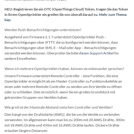
NEU: Registrieren Sie ein OTC (OpenThings Cloud) Token, tragen Sie das Token
in ihrem OpenSprinkler ein greifen Sie von überall darauf zu.
Mehr zum Thema
hier.
Werden Push-Benachrichtigungen unterstützen?
Ausgehend von Firmware 2.1.7 unterstützt OpenSprinkler Push –
Benachrichtigungen über IFTTT, die so konfiguriert werden können, dass
Benachrichtigungen über SMS, E – Mail oder App – Benachrichtigungen
versendet werden können. Überprüfen Sie bitte
diesen Support Artikel
für
weitere Einzelheiten.
Wenn ich mehrere OpenSprinklers haben, können sie miteinander sprechen?
Unsere Firmware unterstützt Remote Controller – eine Funktion, die eine
OpenSprinkler ermöglicht als ein Master-Controller zu Funktionsbefehle an
einen oder mehrere Remote-Controller zu senden um ihre Ventile zu öffnen
oder zu schließen.
Dies ist nützlich, wenn Sie ein großes Grundstück mit
getrennten Gruppen von Ventilen haben.
Wie groß ist der Maximale Abstand zwischen Controller und Ventilen?
Dies hängt von der Drahtstärke (AWG), die Sie um die Ventile zu verbinden
verwenden. Im allgemeinen kann man bis zu 200m mit 20 AWG Drähte, 300m
mit 18 AWG Drähte und 450m mit 16 AWG Drähte laufen. Dickere Drähte
erlauben längere Distanzen.