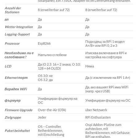
Solarpanel).
Ein 7.5VDC Adapter ist im Lieferumfang enthalten.
Anzahl der
8 (erweiterbar auf 72)
8 (erweiterbar auf 72)
Stationen
ап
Да
Да
Wetter Integration
Да
Да
Logging-Support
Да
Да
Подходящ за RPi 1 модел
Prozessor
Esp8266
A+/B+ или RPi 0, 2 и 3
Необходимо ли е
Изисква включване в RPi и
Напълно сглобени
сглобяване?
настройка на софтуера
Да (O 2.3: 16 × 2 знака; O 3.0:
LCD
Няма
128 × 64 OLED)
OS 3.0: не
Ethernet порт
Да (с изключение на RPi 1 A+)
OS 3.2: да
Да, ако вашият RPi има WiFi
Вграден WiFi
Да
(напр. чрез USB)
Унифициран фърмуер на
фърмуер
Унифициран фърмуер на ОС
ОС
Firmware Upgrade
Over-the-Air (OTA)
über Netzwerk
Zielgruppe
Jeder
RPi Enthusiasten
Ospi Addon-Platine zum
OS – Controller,
aufstecken, mit
Paket beinhaltet
Reihenklemmen,
Reihenklemmen, mit Gehäuse.
mit Einschließung
RPi
не
enthalten.