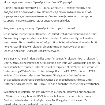
Мога ли да използвам OpenSprinkler без WiFi рутер?
С най-новия фърмуер (2.1.8), OpenSprinkler 3.0, всички функции се
поддържат в режим AP — той може сам да служи като безжична LAN
гореща точка, позволявайки на мобилни телефони и лаптопи да се
свързват с него и да имат достъп до OpenSprinkler.
Как да получа достъп до OpenSprinkler от разстояние?
Sie können OpenSprinkler Remote – Zugriff durch die Verwendung von
Port –
Forwarding
freigeben, dies ist mit den meisten Routern verfügbar Um dies zu
tun, müssen Sie in Ihre Router-Konfiguration Seite aufrufen und im Abschnitt
Port Forwarding bzw Freigaben einen Eintrag anlegen, welcher zur
OpenSprinkler IP – Adresse und Port verweist.
Bei einer Fritz!Box finden Sie dies unter “Internet / Freigaben / Portfreigaben”.
Dort fügen Sie eine Portfreige für die IP und den Port von OpenSprinkler ein. Im
nächsten Schritt müssen unter “Internet / Freigaben / Fritz!box-Dienste” unter
“Internetzugriff” die Option “Internetzugriff auf die FRITZ!Box über HTTPS
aktiviert” aktivieren oder unter “Internet / Freigaben / Dyndns” einen
entsprechenden Adresse erstellen. Unter der angegebenen Adresse unter
“Internet-Adresse Ihrer FRITZ!Box” ist dann auch Ihr OpenSprinkler verfügbar.
Wichtiger Hinweis: Bei einigen UnityMedia-Anschlüssen wird nur noch eine
IPV6 Adresse vergeben, die IPV4 Adresse teilen sich mehrere Anschlüsse.
Dadurch ist es leider nicht möglich eine Portfreigabe zu aktivieren. Es
funktioniert jedoch weiterhin per WLan.