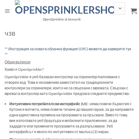
Прескочи
към
съдържанието
OpenSprinkler & Sensorik
ЧЗВ
** Инструкции за новата облачна функция (OTC) можете да намерите тук
**
Общи въпроси
Какво е OpenSprinkler?
OpenSprinkler е уеб базиран контролер за спринклер/напояване с
отворен код. Това е незаменим заместител на традиционните
контролери за спринклери, които не са свързани с мрежата. Свързан с
мрежата контролер като OpenSprinkler предлага следните предимства:
Интуитивен потребителски интерфейс (UI)
: няма повече бъркотия с
бутони и копчета, няма повече тичане до вашия гараж, за да направите
една единствена промяна на програмата за пръскане. Вместо това,
вие използвате уеб браузъра и мобилните приложения, за да
зададете или промените програмите за разпръскване. Уеб
интерфейсът е много по-интуитивен от малък LCD екран.