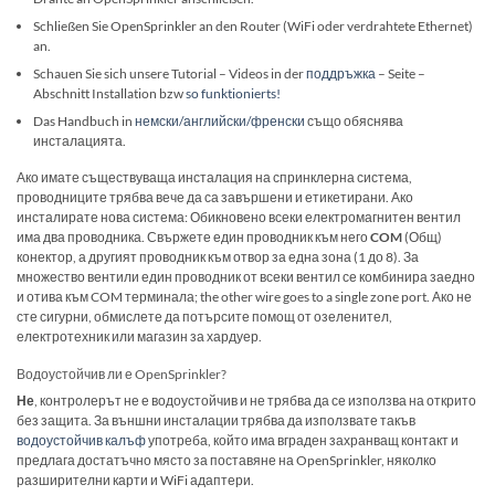
Schließen Sie OpenSprinkler an den Router (WiFi oder verdrahtete Ethernet)
an.
Schauen Sie sich unsere Tutorial – Videos in der
поддръжка
– Seite –
Abschnitt Installation bzw
so funktionierts!
Das Handbuch in
немски/английски/френски
също обяснява
инсталацията.
Ако имате съществуваща инсталация на спринклерна система,
проводниците трябва вече да са завършени и етикетирани. Ако
инсталирате нова система: Обикновено всеки електромагнитен вентил
има два проводника. Свържете един проводник към него
COM
(Общ)
конектор, а другият проводник към отвор за една зона (1 до 8). За
множество вентили един проводник от всеки вентил се комбинира заедно
и отива към COM терминала; the other wire goes to a single zone port. Ако не
сте сигурни, обмислете да потърсите помощ от озеленител,
електротехник или магазин за хардуер.
Водоустойчив ли е OpenSprinkler?
Не
, контролерът не е водоустойчив и не трябва да се използва на открито
без защита. За външни инсталации трябва да използвате такъв
водоустойчив калъф
употреба, който има вграден захранващ контакт и
предлага достатъчно място за поставяне на OpenSprinkler, няколко
разширителни карти и WiFi адаптери.