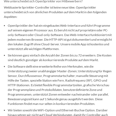
Wie unterscheidet sich OpenSprinkler von Mitbewerbern?
Webbasierte Sprinkler-Controller ist keine neue Idee. OpenSprinkler
unterscheidet sich von ähnlichen Produkten auf dem Markt in den folgenden
Aspekten:
OpenSprinkler der hat ein eingebautes Web-Interface und führt Programme
auf seinem eigenen Prozessor aus. Es beruht nicht auf proprietäre oder PC-
only-Software oder Cloud-only-Software. Das Web-Interface funktioniert mit
jedem modernen Browser. Die HTTP-API ist gut dokumentiert und ermöglicht
den lokalen Zugriff ohne Cloud-Server. Unsere mobile App ist kostenlos und
unterstützt alle wichtigen Plattformen.
Sie können ganz einfach die Anzahl der Zonen bis zu 72 erweitern. Die Kosten
sind deutlich günstiger als konkurrierende Produkte auf dem Markt.
Die Software stellt eine erweiterte Reihe von Merkmalen, wie die
Unterstützung zweier unabhängiger Master-Zonen; Unterstützung für Regen
Sensor, Durchflusssensor, Programmstartschalter; manuelle Steuerung mit
Hilfe der Tasten, spezielle Station wie Fern, Radiofrequenz (RF), GPIO und
HTTP-Stationen. Es bietet flexible Programmstartzeiten, grafische Vorschau
der Programmpläne und Protokolldaten, benutzerdefinierte Zone und
Programmnamen, unterstützt Zonen entweder nacheinander oder parallel,
Bewässerungszeit kann auf 1 Sekunde genau ausgeführt werden. Diese
Funktionen findet man nur selten in konkurrierenden Produkten.
Wir bieten sowohl die WiFi-Option und Ethernet-Buchse Option. Darüber
hinaus setzen wir nicht auf Cloud Verbindungen, damit Ihr Controller auch