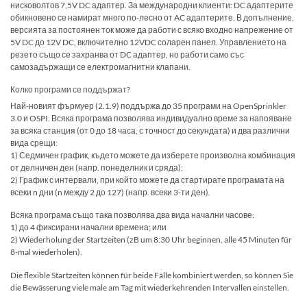
нисковолтов 7,5V DC адаптер. За международни клиенти: DC адаптерите
обикновено се намират много по-лесно от AC адаптерите. В допълнение,
версията за постоянен ток може да работи с всяко входно напрежение от
5V DC до 12V DC, включително 12VDC соларен панел. Управлението на
резето също се захранва от DC адаптер, но работи само със
самозадържащи се електромагнитни клапани.
Колко програми се поддържат?
Най-новият фърмуер (2.1.9) поддържа до 35 програми на OpenSprinkler
3.0 и OSPI. Всяка програма позволява индивидуално време за напояване
за всяка станция (от 0 до 18 часа, с точност до секундата) и два различни
вида срещи:
1) Седмичен график, където можете да изберете произволна комбинация
от делничен ден (напр. понеделник и сряда);
2) График с интервали, при който можете да стартирате програмата на
всеки n дни (n между 2 до 127) (напр. всеки 3-ти ден).
Всяка програма също така позволява два вида начални часове:
1) до 4 фиксирани начални времена; или
2) Wiederholung der Startzeiten (zB um 8:30 Uhr beginnen, alle 45 Minuten für
8-mal wiederholen).
Die flexible Startzeiten können für beide Fälle kombiniert werden, so können Sie
die Bewässerung viele male am Tag mit wiederkehrenden Intervallen einstellen.