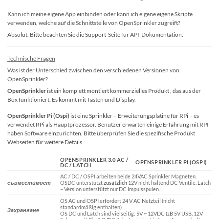
Kann ich meine eigene App einbinden oder kann ich eigene eigene Skripte
verwenden, welche auf die Schnittstelle von OpenSprinkler zugreift?
Absolut. Bitte beachten Sie die Support-Seite für API-Dokumentation.
Technische Fragen
Was ist der Unterschied zwischen den verschiedenen Versionen von
OpenSprinkler?
OpenSprinkler
ist ein komplett montiert kommerzielles Produkt , das aus der
Box funktioniert. Es kommt mit Tasten und Display.
OpenSprinkler Pi (Ospi)
ist eine Sprinkler – Erweiterungsplatine für RPi – es
verwendet RPi als Hauptprozessor. Benutzer erwarten einige Erfahrung mit RPI
haben Software einzurichten. Bitte überprüfen Sie die spezifische Produkt
Webseiten für weitere Details.
OPENSPRINKLER 3.0 AC /
OPENSPRINKLER PI (OSPI)
DC / LATCH
AC / DC / OSPI arbeiten beide 24VAC Sprinkler Magneten.
съвместимост
OSDC unterstützt
zusätzlich
12V nicht haltend DC Ventile. Latch
– Version unterstützt nur DC Impulsspulen.
OS AC und OSPI erfordert 24 V AC Netzteil (nicht
standardmäßig enthalten)
Захранване
OS DC und Latch sind vielseitig: 5V ~ 12VDC (zB 5V USB, 12V