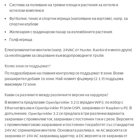
Система за поливане на тревни площи и растения за хотели и
хотелски комплекси
Футболни, тенис и спортни игрища (напояване на кортове), напр. за
спортни клубове
Железария с градинарски пазар за изложбените растения
Голф игрища
Електромагнитни вентили (напр. 24VAC от Hunter, Rainbird и много други)
са необходими за свързване към водопроводните тръби.
Колко зони се поддържат?
По подразбиране на главния контролер се поддържат 8 зони. Всеки
разширител добавя 16 зони. Най-новият фърмуер (2.1.9) поддържа
максимум 72 зони.
Какви са разликите между различните версии на хардуера?
В момента предлагаме OpenSprinkler 3.2 (с вграден WiFi), по избор с
Ethernet връзка и OpenSprinkler Pi (или OSPI, захранван от Raspberry Pi). В
допълнение, OpenSprinkler 3.2 се предлага в три различни варианта:
захранван с променлив ток, захранван с постоянен ток и с резе. Версиите
с променливотоково захранване и постоянен ток работят със стандартни
24V AC спринклерни вентили. Основната разлика е, че AC версията се
захранва от 24V AC захранващ адаптер, а DC версията се захранва от