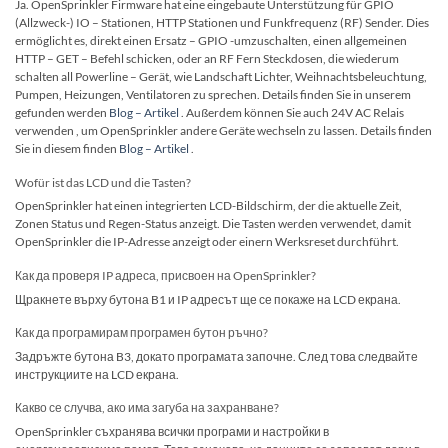
Ja. OpenSprinkler Firmware hat eine eingebaute Unterstützung für GPIO
(Allzweck-) IO – Stationen, HTTP Stationen und Funkfrequenz (RF) Sender. Dies
ermöglicht es, direkt einen Ersatz – GPIO -umzuschalten, einen allgemeinen
HTTP – GET – Befehl schicken, oder an RF Fern Steckdosen, die wiederum
schalten all Powerline – Gerät, wie Landschaft Lichter, Weihnachtsbeleuchtung,
Pumpen, Heizungen, Ventilatoren zu sprechen. Details finden Sie in unserem
gefunden werden
Blog – Artikel
. Außerdem können Sie auch 24V AC Relais
verwenden , um OpenSprinkler andere Geräte wechseln zu lassen. Details finden
Sie in diesem finden
Blog – Artikel
.
Wofür ist das LCD und die Tasten?
OpenSprinkler hat einen integrierten LCD-Bildschirm, der die aktuelle Zeit,
Zonen Status und Regen-Status anzeigt. Die Tasten werden verwendet, damit
OpenSprinkler die IP-Adresse anzeigt oder einern Werksreset durchführt.
Как да проверя IP адреса, присвоен на OpenSprinkler?
Щракнете върху бутона B1 и IP адресът ще се покаже на LCD екрана.
Как да програмирам програмен бутон ръчно?
Задръжте бутона B3, докато програмата започне. След това следвайте
инструкциите на LCD екрана.
Какво се случва, ако има загуба на захранване?
OpenSprinkler съхранява всички програми и настройки в