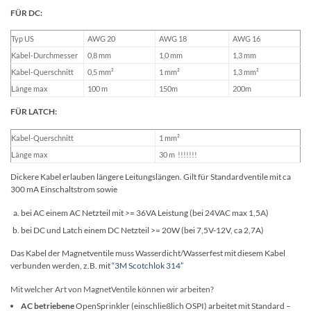
FÜR DC:
Typ US
AWG 20
AWG 18
AWG 16
Kabel-Durchmesser
0,8 mm
1,0 mm
1,3 mm
Kabel-Querschnitt
0,5 mm²
1 mm²
1,3 mm²
Länge max
100 m
150m
200m
FÜR LATCH:
Kabel-Querschnitt
1 mm²
Länge max
30 m !!!!!!!
Dickere Kabel erlauben längere Leitungslängen. Gilt für Standardventile mit ca
300 mA Einschaltstrom sowie
bei AC einem AC Netzteil mit >= 36VA Leistung (bei 24VAC max 1,5A)
bei DC und Latch einem DC Netzteil >= 20W (bei 7,5V-12V, ca 2,7A)
Das Kabel der Magnetventile muss Wasserdicht/Wasserfest mit diesem Kabel
verbunden werden, z.B. mit
“3M Scotchlok 314”
Mit welcher Art von MagnetVentile können wir arbeiten?
AC betriebene
OpenSprinkler (einschließlich OSPI) arbeitet mit Standard –