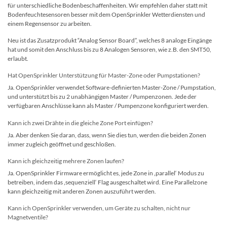
für unterschiedliche Bodenbeschaffenheiten. Wir empfehlen daher statt mit
Bodenfeuchtesensoren besser mit dem OpenSprinkler Wetterdiensten und
einem Regensensor zu arbeiten.
Neu ist das Zusatzprodukt “Analog Sensor Board”, welches 8 analoge Eingänge
hat und somit den Anschluss bis zu 8 Analogen Sensoren, wie z.B. den SMT50,
erlaubt.
Hat OpenSprinkler Unterstützung für Master-Zone oder Pumpstationen?
Ja. OpenSprinkler verwendet Software-definierten Master-Zone / Pumpstation,
und unterstützt bis zu 2 unabhängigen Master / Pumpenzonen. Jede der
verfügbaren Anschlüsse kann als Master / Pumpenzone konfiguriert werden.
Kann ich zwei Drähte in die gleiche Zone Port einfügen?
Ja. Aber denken Sie daran, dass, wenn Sie dies tun, werden die beiden Zonen
immer zugleich geöffnet und geschloßen.
Kann ich gleichzeitig mehrere Zonen laufen?
Ja. OpenSprinkler Firmware ermöglicht es, jede Zone in ‚parallel‘ Modus zu
betreiben, indem das ‚sequenziell‘ Flag ausgeschaltet wird. Eine Parallelzone
kann gleichzeitig mit anderen Zonen auszuführt werden.
Kann ich OpenSprinkler verwenden, um Geräte zu schalten, nicht nur
Magnetventile?