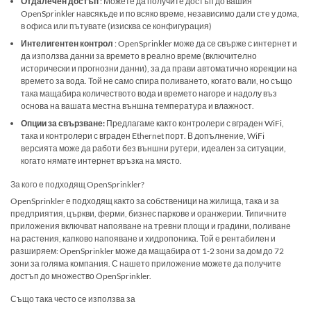
Отдалечен достъп
: Можете да получите достъп до вашия
OpenSprinkler навсякъде и по всяко време, независимо дали сте у дома,
в офиса или пътувате (изисква се конфигурация)
Интелигентен контрол
: OpenSprinkler може да се свърже с интернет и
да използва данни за времето в реално време (включително
исторически и прогнозни данни), за да прави автоматично корекции на
времето за вода. Той не само спира поливането, когато вали, но също
така мащабира количеството вода и времето нагоре и надолу въз
основа на вашата местна външна температура и влажност.
Опции за свързване:
Предлагаме както контролери с вграден WiFi,
така и контролери с вграден Ethernet порт. В допълнение, WiFi
версията може да работи без външни рутери, идеален за ситуации,
когато нямате интернет връзка на място.
За кого е подходящ OpenSprinkler?
OpenSprinkler е подходящ както за собственици на жилища, така и за
предприятия, църкви, ферми, бизнес паркове и оранжерии. Типичните
приложения включват напояване на тревни площи и градини, поливане
на растения, капково напояване и хидропоника. Той е рентабилен и
разширяем: OpenSprinkler може да мащабира от 1-2 зони за дом до 72
зони за голяма компания. С нашето приложение можете да получите
достъп до множество OpenSprinkler.
Също така често се използва за