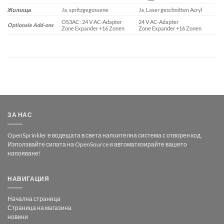
Жилища
Ja, spritzgegossene
Ja, Laser geschnitten Acryl
OS3AC: 24 V AC-Adapter
24 V AC-Adapter
Optionale Add-ons
Zone Expander +16 Zonen
Zone Expander +16 Zonen
ЗА НАС
OpenSprinkler е водещата в света напоителна система с отворен код.
Използвайте силата на OpenSource и автоматизирайте вашето
напояване!
НАВИГАЦИЯ
Начална страница
Страница на магазина
новини