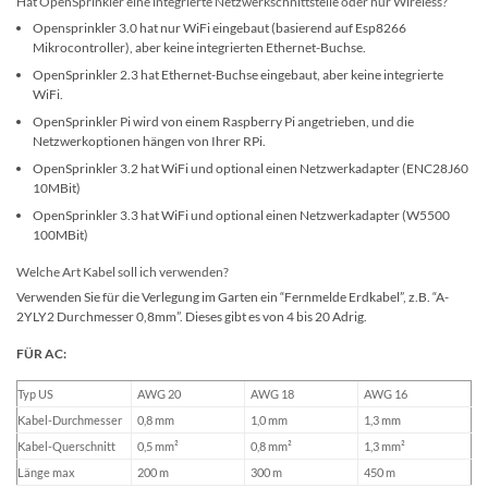
Hat OpenSprinkler eine integrierte Netzwerkschnittstelle oder nur Wireless?
Opensprinkler 3.0 hat nur WiFi eingebaut (basierend auf Esp8266
Mikrocontroller), aber keine integrierten Ethernet-Buchse.
OpenSprinkler 2.3 hat Ethernet-Buchse eingebaut, aber keine integrierte
WiFi.
OpenSprinkler Pi wird von einem Raspberry Pi angetrieben, und die
Netzwerkoptionen hängen von Ihrer RPi.
OpenSprinkler 3.2 hat WiFi und optional einen Netzwerkadapter (ENC28J60
10MBit)
OpenSprinkler 3.3 hat WiFi und optional einen Netzwerkadapter (W5500
100MBit)
Welche Art Kabel soll ich verwenden?
Verwenden Sie für die Verlegung im Garten ein “Fernmelde Erdkabel”, z.B. “A-
2YLY2 Durchmesser 0,8mm”. Dieses gibt es von 4 bis 20 Adrig.
FÜR AC:
Typ US
AWG 20
AWG 18
AWG 16
Kabel-Durchmesser
0,8 mm
1,0 mm
1,3 mm
Kabel-Querschnitt
0,5 mm²
0,8 mm²
1,3 mm²
Länge max
200 m
300 m
450 m