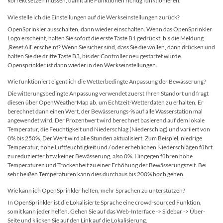
korrekt setzen müssen, damit alle Funktionen richtig funktionieren.
Wie stelle ich die Einstellungen auf die Werkseinstellungen zurück?
OpenSprinkler ausschalten, dann wieder einschalten. Wenn das OpenSprinkler
Logo erscheint, halten Sie sofort die erste Taste B1 gedrückt, bis die Meldung
‚Reset All‘ erscheint? Wenn Sie sicher sind, dass Sie die wollen, dann drücken und
halten Sie die dritte Taste B3, bis der Controller neu gestartet wurde.
Opensprinkler ist dann wieder in den Werkseinstellungen.
Wie funktioniert eigentlich die Wetterbedingte Anpassung der Bewässerung?
Die witterungsbedingte Anpassung verwendet zuerst Ihren Standort und fragt
diesen über OpenWeatherMap ab, um Echtzeit-Wetterdaten zu erhalten. Er
berechnet dann einen Wert, der Bewässerungs-% auf alle Wasserstation mal
angewendet wird. Der Prozentwert wird berechnet basierend auf dem lokale
Temperatur, die Feuchtigkeit und Niederschlag (Niederschlag) und variiert von
0% bis 250%. Der Wert wird alle Stunden aktualisiert. Zum Beispiel, niedrige
Temperatur, hohe Luftfeuchtigkeit und / oder erheblichen Niederschlägen führt
zu reduzierter bzw keiner Bewässerung, also 0%. Hingegen führen hohe
Temperaturen und Trockenheit zu einer Erhöhung der Bewässerungszeit. Bei
sehr heißen Temperaturen kann dies durchaus bis 200% hoch gehen.
Wie kann ich OpenSprinkler helfen, mehr Sprachen zu unterstützen?
In OpenSprinkler ist die Lokalisierte Sprache eine crowd-sourced Funktion,
somit kann jeder helfen. Gehen Sie auf das Web-Interface -> Sidebar -> Über-
Seite und klicken Sie auf den Link auf die Lokalisierung.