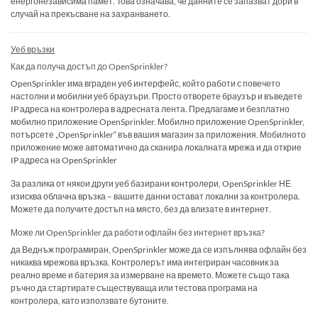
енергонезависима памет. Това означава, че данните се запазват дори в
случай на прекъсване на захранването.
Уеб връзки
Как да получа достъп до OpenSprinkler?
OpenSprinkler има вграден уеб интерфейс, който работи с повечето
настолни и мобилни уеб браузъри. Просто отворете браузър и въведете
IP адреса на контролера в адресната лента. Предлагаме и безплатно
мобилно приложение OpenSprinkler. Мобилно приложение OpenSprinkler,
потърсете „OpenSprinkler“ във вашия магазин за приложения. Мобилното
приложение може автоматично да сканира локалната мрежа и да открие
IP адреса на OpenSprinkler
За разлика от някои други уеб базирани контролери, OpenSprinkler НЕ
изисква облачна връзка – вашите данни остават локални за контролера.
Можете да получите достъп на място, без да влизате в интернет.
Може ли OpenSprinkler да работи офлайн без интернет връзка?
да Веднъж програмиран, OpenSprinkler може да се изпълнява офлайн без
никаква мрежова връзка. Контролерът има интегриран часовник за
реално време и батерия за измерване на времето. Можете също така
ръчно да стартирате съществуваща или тестова програма на
контролера, като използвате бутоните.