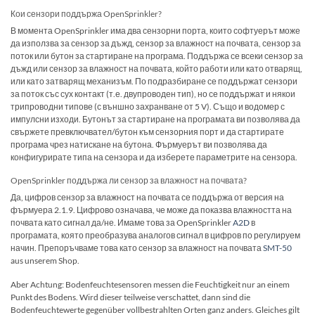
Кои сензори поддържа OpenSprinkler?
В момента OpenSprinkler има два сензорни порта, които софтуерът може
да използва за сензор за дъжд, сензор за влажност на почвата, сензор за
поток или бутон за стартиране на програма. Поддържа се всеки сензор за
дъжд или сензор за влажност на почвата, който работи или като отварящ,
или като затварящ механизъм. По подразбиране се поддържат сензори
за поток със сух контакт (т.е. двупроводен тип), но се поддържат и някои
трипроводни типове (с външно захранване от 5 V). Също и водомер с
импулсни изходи. Бутонът за стартиране на програмата ви позволява да
свържете превключвател/бутон към сензорния порт и да стартирате
програма чрез натискане на бутона. Фърмуерът ви позволява да
конфигурирате типа на сензора и да изберете параметрите на сензора.
OpenSprinkler поддържа ли сензор за влажност на почвата?
Да, цифров сензор за влажност на почвата се поддържа от версия на
фърмуера 2.1.9. Цифрово означава, че може да показва влажността на
почвата като сигнал да/не. Имаме това за OpenSprinkler
A2D
в
програмата, която преобразува аналогов сигнал в цифров по регулируем
начин. Препоръчваме това като сензор за влажност на почвата
SMT-50
aus unserem Shop.
Aber Achtung: Bodenfeuchtesensoren messen die Feuchtigkeit nur an einem
Punkt des Bodens. Wird dieser teilweise verschattet, dann sind die
Bodenfeuchtewerte gegenüber vollbestrahlten Orten ganz anders. Gleiches gilt