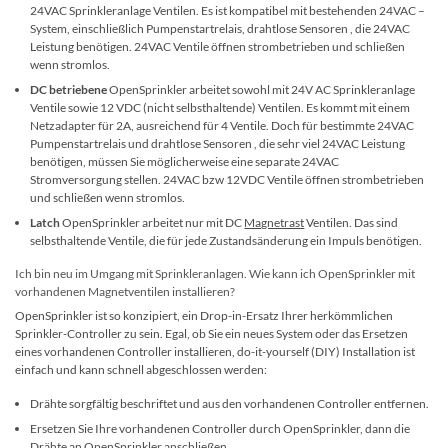
24VAC Sprinkleranlage Ventilen. Es ist kompatibel mit bestehenden 24VAC –
System, einschließlich Pumpenstartrelais, drahtlose Sensoren , die 24VAC
Leistung benötigen. 24VAC Ventile öffnen strombetrieben und schließen
wenn stromlos.
DC betriebene
OpenSprinkler arbeitet sowohl mit 24V AC Sprinkleranlage
Ventile sowie 12 VDC (nicht selbsthaltende) Ventilen. Es kommt mit einem
Netzadapter für 2A, ausreichend für 4 Ventile. Doch für bestimmte 24VAC
Pumpenstartrelais und drahtlose Sensoren , die sehr viel 24VAC Leistung
benötigen, müssen Sie möglicherweise eine separate 24VAC
Stromversorgung stellen. 24VAC bzw 12VDC Ventile öffnen strombetrieben
und schließen wenn stromlos.
Latch
OpenSprinkler arbeitet nur mit DC
Magnetrast
Ventilen. Das sind
selbsthaltende Ventile, die für jede Zustandsänderung ein Impuls benötigen.
Ich bin neu im Umgang mit Sprinkleranlagen. Wie kann ich OpenSprinkler mit
vorhandenen Magnetventilen installieren?
OpenSprinkler ist so konzipiert, ein Drop-in-Ersatz Ihrer herkömmlichen
Sprinkler-Controller zu sein. Egal, ob Sie ein neues System oder das Ersetzen
eines vorhandenen Controller installieren, do-it-yourself (DIY) Installation ist
einfach und kann schnell abgeschlossen werden:
Drähte sorgfältig beschriftet und aus den vorhandenen Controller entfernen.
Ersetzen Sie Ihre vorhandenen Controller durch OpenSprinkler, dann die
Drähte an OpenSprinkler anschließen.