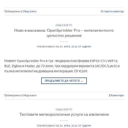
Публикувано в
Общо взето
Оставете коментар
ОБЩО ВЗЕТО
Ново в магазина: OpenSprinkler Pro – интелигентното
цялостно решение
ПУБЛИКУВАНО НА
29. APRIL 2026
ОТ
АДМИН
Новият OpenSprinkler Pro е тук - модерна платформа ESP32-C5 с WiFi 6,
BLE, Zigbee и Matter, до 72 зони, три хардуерни варианта (AC/DC/Latch) и
пълна интелигентна домашна интеграция. От €269.
ПРОДЪЛЖЕТЕ ДА ЧЕТЕТЕ
→
Публикувано в
Общо взето
2
Коментари
ОБЩО ВЗЕТО
Тестовите метеорологични услуги са изключени
ПУБЛИКУВАНО НА
26. APRIL 2026
ОТ
АДМИН