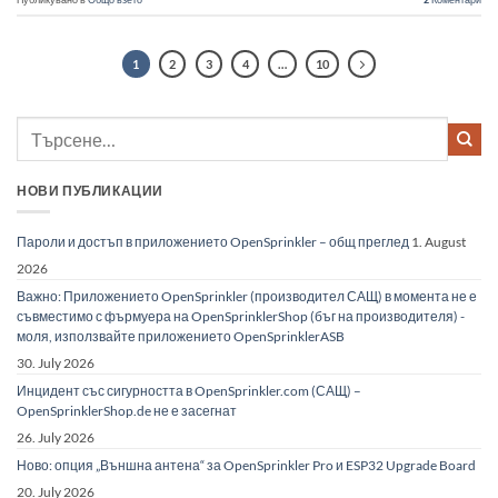
1
2
3
4
…
10
НОВИ ПУБЛИКАЦИИ
Пароли и достъп в приложението OpenSprinkler – общ преглед
1. August
2026
Важно: Приложението OpenSprinkler (производител САЩ) в момента не е
съвместимо с фърмуера на OpenSprinklerShop (бъг на производителя) -
моля, използвайте приложението OpenSprinklerASB
30. July 2026
Инцидент със сигурността в OpenSprinkler.com (САЩ) –
OpenSprinklerShop.de не е засегнат
26. July 2026
Ново: опция „Външна антена“ за OpenSprinkler Pro и ESP32 Upgrade Board
20. July 2026