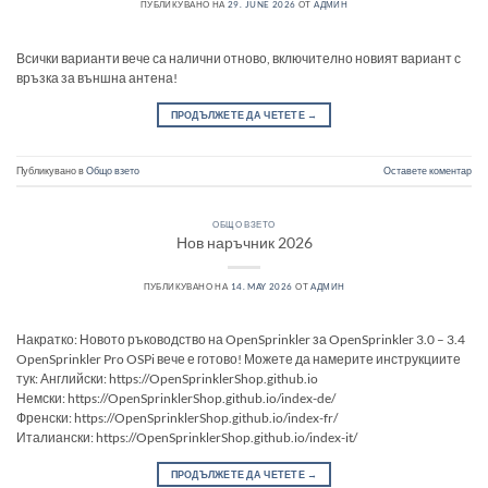
ПУБЛИКУВАНО НА
29. JUNE 2026
ОТ
АДМИН
Всички варианти вече са налични отново, включително новият вариант с
връзка за външна антена!
ПРОДЪЛЖЕТЕ ДА ЧЕТЕТЕ
→
Публикувано в
Общо взето
Оставете коментар
ОБЩО ВЗЕТО
Нов наръчник 2026
ПУБЛИКУВАНО НА
14. MAY 2026
ОТ
АДМИН
Накратко: Новото ръководство на OpenSprinkler за OpenSprinkler 3.0 – 3.4
OpenSprinkler Pro OSPi вече е готово! Можете да намерите инструкциите
тук: Английски: https://OpenSprinklerShop.github.io
Немски: https://OpenSprinklerShop.github.io/index-de/
Френски: https://OpenSprinklerShop.github.io/index-fr/
Италиански: https://OpenSprinklerShop.github.io/index-it/
ПРОДЪЛЖЕТЕ ДА ЧЕТЕТЕ
→