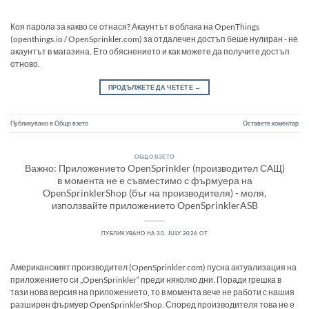
Коя парола за какво се отнася? Акаунтът в облака на OpenThings
(openthings.io / OpenSprinkler.com) за отдалечен достъп беше нулиран - не
акаунтът в магазина. Ето обяснението и как можете да получите достъп
отново.
ПРОДЪЛЖЕТЕ ДА ЧЕТЕТЕ
→
Публикувано в
Общо взето
Оставете коментар
ОБЩО ВЗЕТО
Важно: Приложението OpenSprinkler (производител САЩ)
в момента не е съвместимо с фърмуера на
OpenSprinklerShop (бъг на производителя) - моля,
използвайте приложението OpenSprinklerASB
ПУБЛИКУВАНО НА
30. JULY 2026
ОТ
Американският производител (OpenSprinkler.com) пусна актуализация на
приложението си „OpenSprinkler“ преди няколко дни. Поради грешка в
тази нова версия на приложението, то в момента вече не работи с нашия
разширен фърмуер OpenSprinklerShop. Според производителя това не е