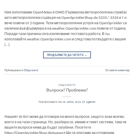
Ние използваме OpenMeteo и DWD (Германска метеорологична служба)
като метеорологични сървъри на OpenSprinklerShop.de:3333 / :3334 и т.н.
вече повече от 2 години. Тези метеорологични услуги на OpenSprinkler са
налични във фърмуера и на weather.OpenSprinkler.com повече от година.
Поради тази причина сега изключваме тестовата работа. В /su
използвайте weather.OpenSprinkler.com и след това потвърдете с вашия
[…]
ПРОДЪЛЖЕТЕ ДА ЧЕТЕТЕ
→
Публикувано в
Общо взето
Оставете коментар
ОБЩО ВЗЕТО
Въпроси? Проблеми?
ПУБЛИКУВАНО НА
18. APRIL 2026
ОТ
АДМИН
Нашият AI бот може да отговори на много въпроси, защото знае всичко,
което е на тази страница. Но, разбира се, имаме и тикет система, така че
вашите въпроси няма да бъдат загубени. Посетете
https://OpenSprinklerShop.de/support Ще се опитаме да отговорим