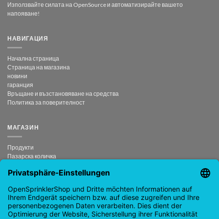
Използвайте силата на OpenSource и автоматизирайте вашето
напояване!
НАВИГАЦИЯ
Начална страница
Страница на магазина
новини
гаранция
Връщане и възстановяване на средства
Политика за поверителност
МАГАЗИН
Продукти
Пазарска количка
Плащане
Моят акаунт
анулиран договор
КОНТАКТ