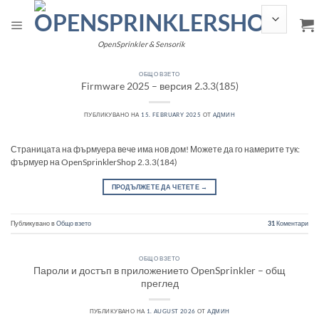
Прескочи
към
съдържанието
OpenSprinkler & Sensorik
ОБЩО ВЗЕТО
Firmware 2025 – версия 2.3.3(185)
ПУБЛИКУВАНО НА
15. FEBRUARY 2025
ОТ
АДМИН
Страницата на фърмуера вече има нов дом! Можете да го намерите тук:
фърмуер на OpenSprinklerShop 2.3.3(184)
ПРОДЪЛЖЕТЕ ДА ЧЕТЕТЕ
→
Публикувано в
Общо взето
31
Коментари
ОБЩО ВЗЕТО
Пароли и достъп в приложението OpenSprinkler – общ
преглед
ПУБЛИКУВАНО НА
1. AUGUST 2026
ОТ
АДМИН