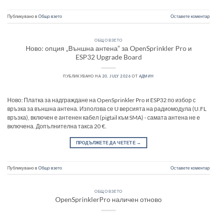
Публикувано в
Общо взето
Оставете коментар
ОБЩО ВЗЕТО
Ново: опция „Външна антена“ за OpenSprinkler Pro и
ESP32 Upgrade Board
ПУБЛИКУВАНО НА
20. JULY 2026
ОТ
АДМИН
Ново: Платка за надграждане на OpenSprinkler Pro и ESP32 по избор с
връзка за външна антена. Използва се U версията на радиомодула (U.FL
връзка), включен е антенен кабел (pigtail към SMA) - самата антена не е
включена. Допълнителна такса 20 €.
ПРОДЪЛЖЕТЕ ДА ЧЕТЕТЕ
→
Публикувано в
Общо взето
Оставете коментар
ОБЩО ВЗЕТО
OpenSprinklerPro наличен отново