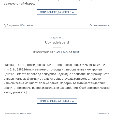
възможно най-бързо.
ПРОДЪЛЖЕТЕ ДА ЧЕТЕТЕ
→
Публикувано в
Общо взето
Оставете коментар
ОБЩО ВЗЕТО
Upgrade Board
ПУБЛИКУВАНО НА
6. APRIL 2026
ОТ
АДМИН
Платката за надграждане на ESP32 превръща вашия OpenSprinkler 3.2
или 3.3 с ESP8266 в значително по-мощен и перспективен контролен
център. Вместо просто да осигурява надеждно поливане, надграждането
отваря нов клас функции за вашия съществуващ контролер: повече
изчислителна мощност, повече памет, модерни безжични стандарти и
значително повече резерви за сложни разширения. Особено предимство
е поддръжката […]
ПРОДЪЛЖЕТЕ ДА ЧЕТЕТЕ
→
Публикувано в
Общо взето
2
Коментари