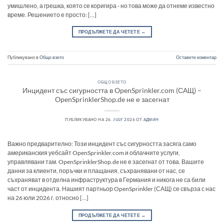
умишлено, а грешка, която се коригира - но това може да отнеме известно
време. Решението е просто: […]
ПРОДЪЛЖЕТЕ ДА ЧЕТЕТЕ
→
Публикувано в
Общо взето
Оставете коментар
ОБЩО ВЗЕТО
Инцидент със сигурността в OpenSprinkler.com (САЩ) –
OpenSprinklerShop.de не е засегнат
ПУБЛИКУВАНО НА
26. JULY 2026
ОТ
АДМИН
Важно предварително: Този инцидент със сигурността засяга само
американския уебсайт OpenSprinkler.com и облачните услуги,
управлявани там. OpenSprinklerShop.de не е засегнат от това. Вашите
данни за клиенти, поръчки и плащания, съхранявани от нас, се
съхраняват в отделна инфраструктура в Германия и никога не са били
част от инцидента. Нашият партньор OpenSprinkler (САЩ) се свърза с нас
на 26 юли 2026 г. относно […]
ПРОДЪЛЖЕТЕ ДА ЧЕТЕТЕ
→