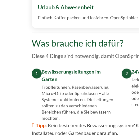
Urlaub & Abwesenheit
Einfach Koffer packen und losfahren. OpenSprinkler g
Was brauche ich dafür?
Diese 4 Dinge sind notwendig, damit OpenSprink
Bewässerungsleitungen im
24
1
2
Garten
Jed
ele
Tropfleitungen, Rasenbewässerung,
ode
Micro-Drip oder Sprühdüsen – alle
ode
Systeme funktionieren. Die Leitungen
ste
sollten zu den verschiedenen
Bereichen führen, die Sie bewässern
möchten.
 Tipp:
Kein bestehendes Bewässerungssystem? Kei
Installateur oder Gartenbauer darauf an.