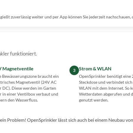
ießt zuverlässig weiter und per App können Sie jederzeit nachschauen, ob 
ler funktioniert.
V Magnetventile
Strom & WLAN
3
e Bewässerungszone braucht ein
OpenSprinkler benötigt eine
ktrisches Magnetventil (24V AC
Steckdose und verbindet sich
r DC). Diese werden im Garten
WLAN mit dem Internet. So 
r in einer Ventilbox verbaut und
Wetterdaten abgerufen und 
uern den Wasserfluss.
genutzt werden.
n Problem! OpenSprinkler lässt sich auch bei einem Neubau von 