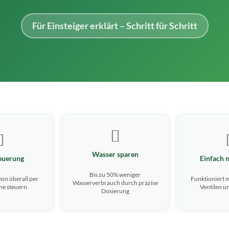
Für Einsteiger erklärt – Schritt für Schritt


Wasser sparen
euerung
Einfach 
Bis zu 50% weniger
von überall per
Funktioniert 
Wasserverbrauch durch präzise
e steuern
Ventilen u
Dosierung