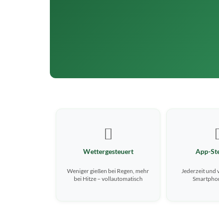
️
Wettergesteuert
App-St
Weniger gießen bei Regen, mehr
Jederzeit und 
bei Hitze – vollautomatisch
Smartphon