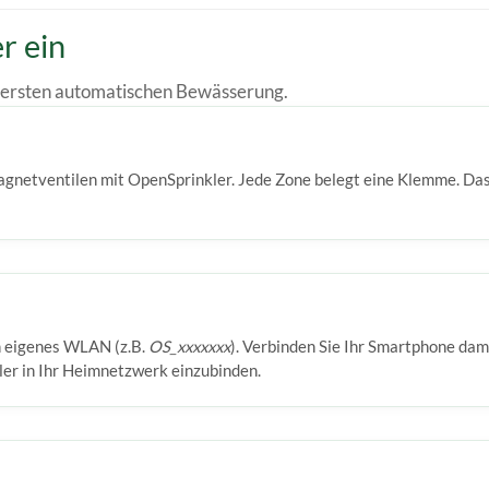
r ein
ur ersten automatischen Bewässerung.
 Magnetventilen mit OpenSprinkler. Jede Zone belegt eine Klemme.
n eigenes WLAN (z.B.
OS_xxxxxxx
). Verbinden Sie Ihr Smartphone dam
er in Ihr Heimnetzwerk einzubinden.
n