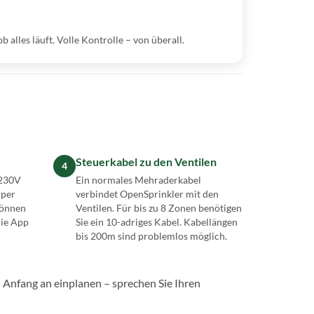
alles läuft. Volle Kontrolle – von überall.
Steuerkabel zu den Ventilen
4
 230V
Ein normales Mehraderkabel
 per
verbindet OpenSprinkler mit den
können
Ventilen. Für bis zu 8 Zonen benötigen
die App
Sie ein 10-adriges Kabel. Kabellängen
bis 200m sind problemlos möglich.
Anfang an einplanen – sprechen Sie Ihren