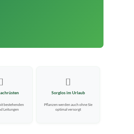

️
nachrüsten
Sorglos im Urlaub
mit bestehenden
Pflanzen werden auch ohne Sie
nd Leitungen
optimal versorgt