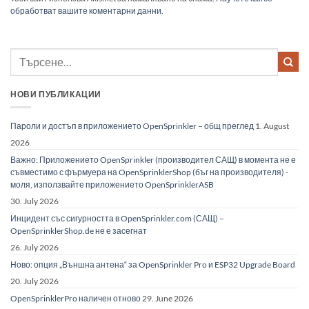
обработват вашите коментарни данни.
НОВИ ПУБЛИКАЦИИ
Пароли и достъп в приложението OpenSprinkler – общ преглед
1. August
2026
Важно: Приложението OpenSprinkler (производител САЩ) в момента не е
съвместимо с фърмуера на OpenSprinklerShop (бъг на производителя) -
моля, използвайте приложението OpenSprinklerASB
30. July 2026
Инцидент със сигурността в OpenSprinkler.com (САЩ) –
OpenSprinklerShop.de не е засегнат
26. July 2026
Ново: опция „Външна антена“ за OpenSprinkler Pro и ESP32 Upgrade Board
20. July 2026
OpenSprinklerPro наличен отново
29. June 2026