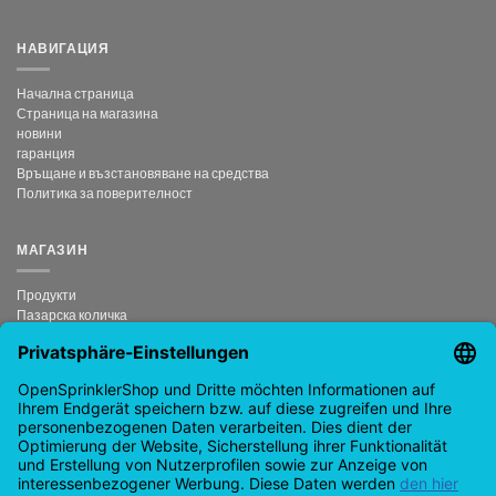
НАВИГАЦИЯ
Начална страница
Страница на магазина
новини
гаранция
Връщане и възстановяване на средства
Политика за поверителност
МАГАЗИН
Продукти
Пазарска количка
Плащане
Моят акаунт
анулиран договор
КОНТАКТ
support@opensprinklershop.de