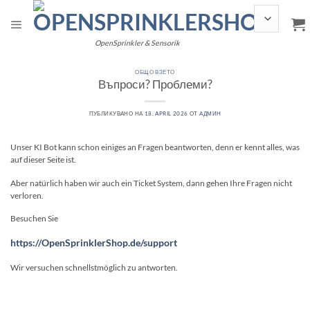
Прескочи
към
съдържанието
OpenSprinkler & Sensorik
ОБЩО ВЗЕТО
Въпроси? Проблеми?
ПУБЛИКУВАНО НА
18. APRIL 2026
ОТ
АДМИН
Unser KI Bot kann schon einiges an Fragen beantworten, denn er kennt alles, was
auf dieser Seite ist.
Aber natürlich haben wir auch ein Ticket System, dann gehen Ihre Fragen nicht
verloren.
Besuchen Sie
https://OpenSprinklerShop.de/support
Wir versuchen schnellstmöglich zu antworten.