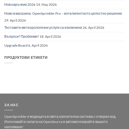
Нов наръчник 2026
14. May 2026
Ново в магазина: OpenSprinkler Pro – интелигентното цялостно решение
29. April 2026
Тестовите метеорологични услуги са изключени
26. April 2026
Въпроси? Проблеми?
18. April 2026
Upgrade Board
6. April 2026
ПРОДУКТОВИ ЕТИКЕТИ
ЗА НАС
OpenSprinkler е водещата в света напоителна система с отворен код.
Използвайте силата на OpenSource и автоматизирайте вашето
напояване!