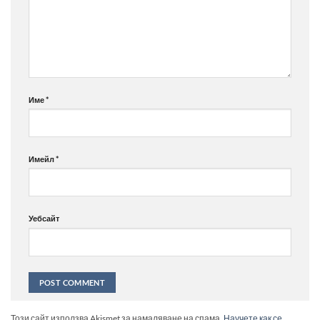
Име
*
Имейл
*
Уебсайт
Alternative:
Този сайт използва Akismet за намаляване на спама.
Научете как се