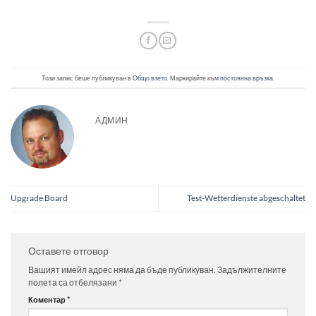
Този запис беше публикуван в
Общо взето
. Маркирайте към
постоянна връзка
.
АДМИН
Upgrade Board
Test-Wetterdienste abgeschaltet
Оставете отговор
Вашият имейл адрес няма да бъде публикуван.
Задължителните
полета са отбелязани
*
Коментар
*