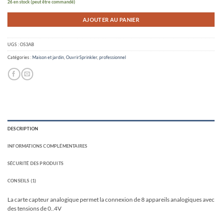
26 en stock (peut être commandé)
AJOUTER AU PANIER
UGS :
OS3AB
Catégories :
Maison et jardin
,
OuvrirSprinkler
,
professionnel
DESCRIPTION
INFORMATIONS COMPLÉMENTAIRES
SÉCURITÉ DES PRODUITS
CONSEILS (1)
La carte capteur analogique permet la connexion de 8 appareils analogiques avec
des tensions de 0..4V