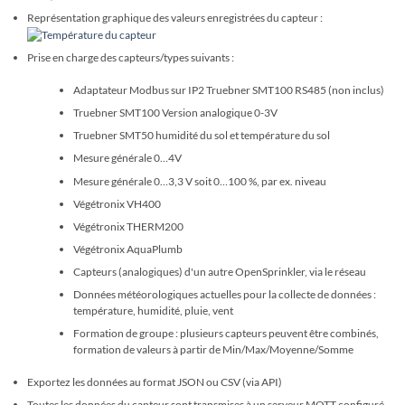
Représentation graphique des valeurs enregistrées du capteur :
Prise en charge des capteurs/types suivants :
Adaptateur Modbus sur IP2 Truebner SMT100 RS485 (non inclus)
Truebner SMT100 Version analogique 0-3V
Truebner SMT50 humidité du sol et température du sol
Mesure générale 0…4V
Mesure générale 0…3,3 V soit 0…100 %, par ex. niveau
Végétronix VH400
Végétronix THERM200
Végétronix AquaPlumb
Capteurs (analogiques) d'un autre OpenSprinkler, via le réseau
Données météorologiques actuelles pour la collecte de données :
température, humidité, pluie, vent
Formation de groupe : plusieurs capteurs peuvent être combinés,
formation de valeurs à partir de Min/Max/Moyenne/Somme
Exportez les données au format JSON ou CSV (via API)
Toutes les données du capteur sont transmises à un serveur MQTT configuré.