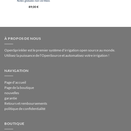
note
3
Notes globales non vérifiées
le 5
89,00
€
À PROPOS DE NOUS
OpenSprinkler est le premier système d'irrigation open source au monde.
Utilisez la puissance de l’OpenSource et automatisez votre irrigation !
NAVIGATION
Page d'accueil
Page de la boutique
nouvelles
garantie
Retours et remboursements
politique de confidentialité
BOUTIQUE