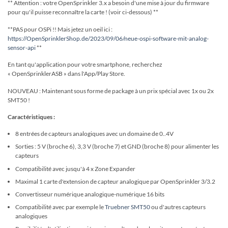
** Attention : votre OpenSprinkler 3.x a besoin d'une mise à jour du firmware
pour qu'il puisse reconnaître la carte ! (voir ci-dessous) **
**PAS pour OSPi !! Mais jetez un oeil ici :
https://OpenSprinklerShop.de/2023/09/06/neue-ospi-software-mit-analog-
sensor-api
**
En tant qu'application pour votre smartphone, recherchez
« OpenSprinklerASB » dans l'App/Play Store.
NOUVEAU : Maintenant sous forme de package à un prix spécial avec 1x ou 2x
SMT50 !
Caractéristiques :
8 entrées de capteurs analogiques avec un domaine de 0..4V
Sorties : 5 V (broche 6), 3,3 V (broche 7) et GND (broche 8) pour alimenter les
capteurs
Compatibilité avec jusqu'à 4 x Zone Expander
Maximal 1 carte d'extension de capteur analogique par OpenSprinkler 3/3.2
Convertisseur numérique analogique-numérique 16 bits
Compatibilité avec par exemple le
Truebner SMT50
ou d'autres capteurs
analogiques