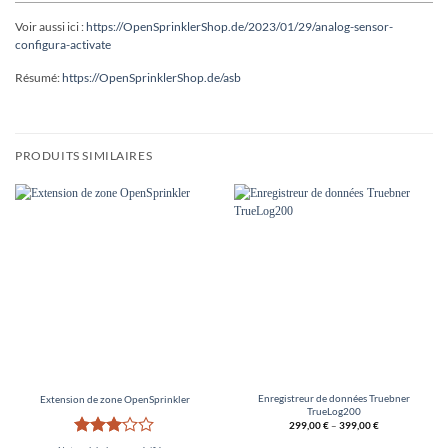
Voir aussi ici :
https://OpenSprinklerShop.de/2023/01/29/analog-sensor-
configura-activate
Résumé:
https://OpenSprinklerShop.de/asb
PRODUITS SIMILAIRES
Enregistreur de données Truebner
Extension de zone OpenSprinkler
TrueLog200
299,00
€
–
399,00
€