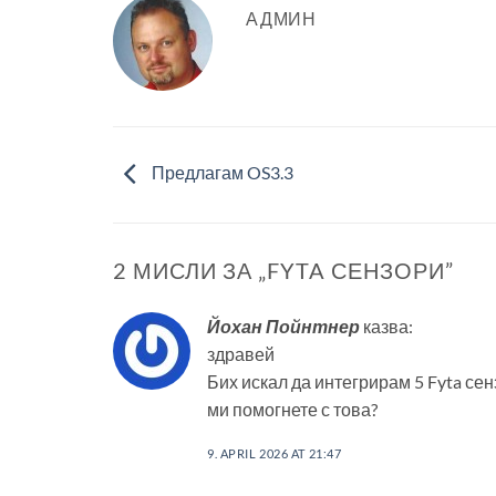
АДМИН
Предлагам OS3.3
2 МИСЛИ ЗА „
FYTA СЕНЗОРИ
”
Йохан Пойнтнер
казва:
здравей
Бих искал да интегрирам 5 Fyta сен
ми помогнете с това?
9. APRIL 2026 AT 21:47