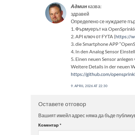
Админ
казва:
здравей
Определено се нуждаете пър
1. Фърмуерът на OpenSprinkl
2. API ключ от FYTA (
https://w
3. die Smartphone APP “OpenS
4. In den Analog Sensor Einst
5. Einen neuen Sensor anlegen
Weitere Details in der neuen W
https://github.com/opensprin
9. APRIL 2026 AT 22:30
Оставете отговор
Вашият имейл адрес няма да бъде публику
Alternative:
Коментар
*