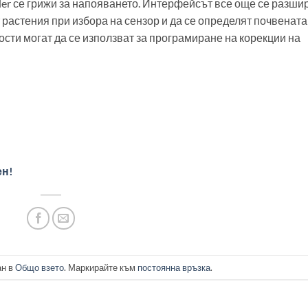
ler се грижи за напояването. Интерфейсът все още се разши
т растения при избора на сензор и да се определят почвената
ости могат да се използват за програмиране на корекции на
ен!
ан в
Общо взето
. Маркирайте към
постоянна връзка
.