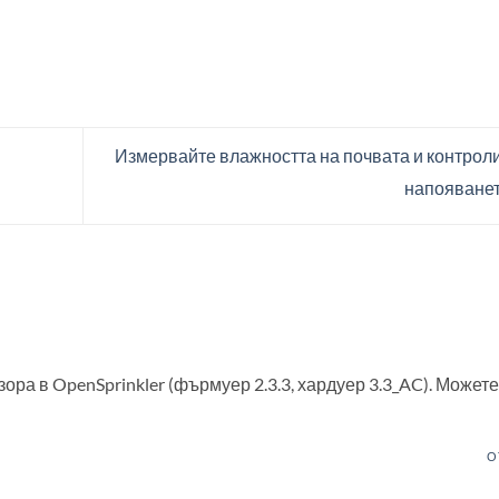
Измервайте влажността на почвата и контрол
напояване
зора в OpenSprinkler (фърмуер 2.3.3, хардуер 3.3_AC). Можете
О