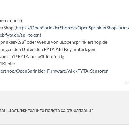
во от него
erShop (
https://OpenSprinklerShop.de/OpenSprinklerShop-firm
eb.fyta.de/api-token
)
prinklerASB” oder Webui von ui.opensprinklershop.de
ellungen den Unten den FYTA API Key hinterlegen
 vom TYP FYTA, auswählen, fertig
IKI hier:
klershop/OpenSprinkler-Firmware/wiki/FYTA-Sensoren
О
ван.
Задължителните полета са отбелязани
*