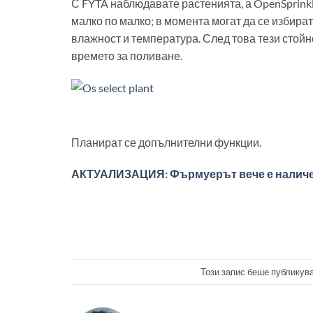
С FYTA наблюдавате растенията, а OpenSprink
малко по малко; в момента могат да се избира
влажност и температура. След това тези стойн
времето за поливане.
Планират се допълнителни функции.
АКТУАЛИЗАЦИЯ: Фърмуерът вече е налич
Този запис беше публикув