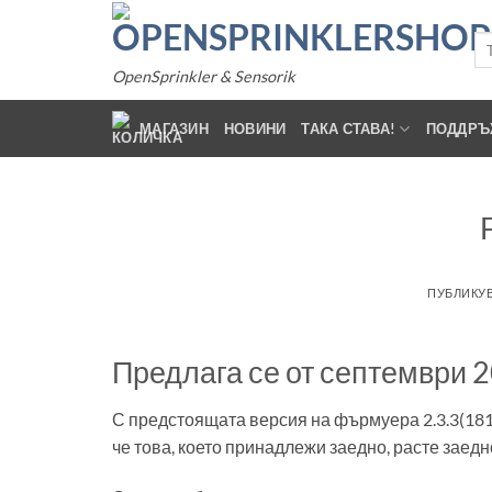
Прескочи
към
Тъ
за:
съдържанието
OpenSprinkler & Sensorik
МАГАЗИН
НОВИНИ
ТАКА СТАВА!
ПОДДРЪ
ПУБЛИКУ
Предлага се от септември 2
С предстоящата версия на фърмуера 2.3.3(181)
че това, което принадлежи заедно, расте заедн