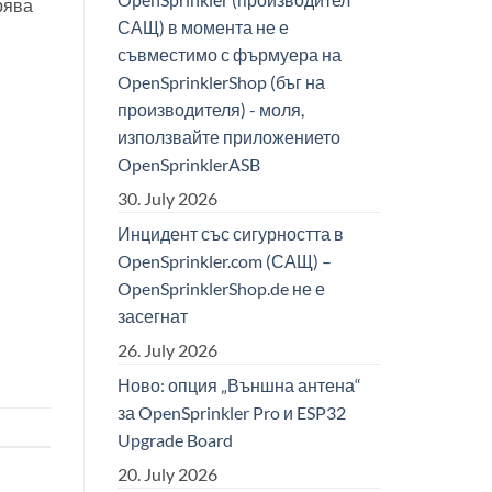
рява
САЩ) в момента не е
съвместимо с фърмуера на
OpenSprinklerShop (бъг на
производителя) - моля,
използвайте приложението
OpenSprinklerASB
30. July 2026
Инцидент със сигурността в
OpenSprinkler.com (САЩ) –
OpenSprinklerShop.de не е
засегнат
26. July 2026
Ново: опция „Външна антена“
за OpenSprinkler Pro и ESP32
Upgrade Board
20. July 2026