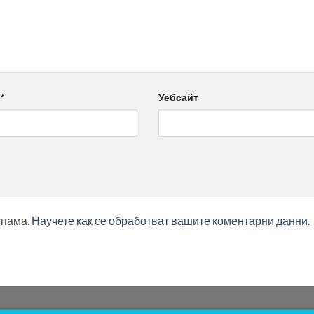
л
*
Уебсайт
спама.
Научете как се обработват вашите коментарни данни.