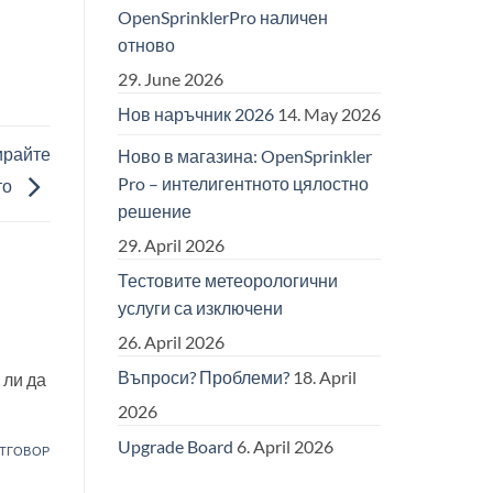
OpenSprinklerPro наличен
отново
29. June 2026
Нов наръчник 2026
14. May 2026
ирайте
Ново в магазина: OpenSprinkler
Pro – интелигентното цялостно
то
решение
29. April 2026
Тестовите метеорологични
услуги са изключени
26. April 2026
Въпроси? Проблеми?
18. April
 ли да
2026
Upgrade Board
6. April 2026
ТГОВОР