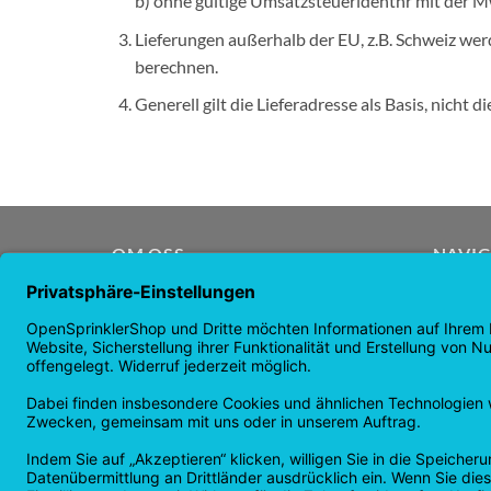
b) ohne gültige Umsatzsteueridentnr mit der M
Lieferungen außerhalb der EU, z.B. Schweiz we
berechnen.
Generell gilt die Lieferadresse als Basis, nicht 
OM OSS
NAVIG
OpenSprinkler är världens ledande
Hemsid
bevattningssystem med öppen
Butikss
källkod. Använd kraften i OpenSource
nyhete
och automatisera din bevattning!
garanti
Returer
Sekrete