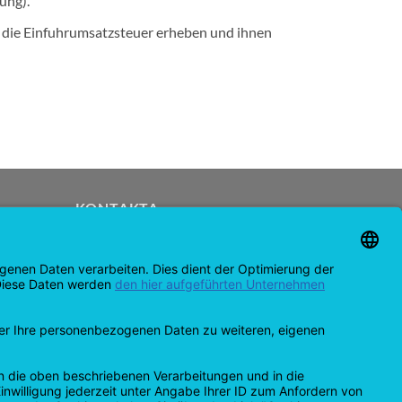
ung).
h die Einfuhrumsatzsteuer erheben und ihnen
KONTAKTA
support@opensprinklershop.de
07254-4045434
Kontaktsida
Helpdesk
Cookie-inställningar