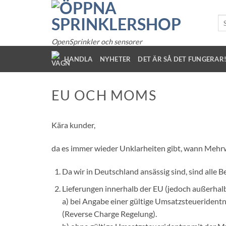
Hoppa
till
So
eft
innehållet
OpenSprinkler och sensorer
HANDLA
NYHETER
DET ÄR SÅ DET FUNGERAR
EU OCH MOMS
Kära kunder,
da es immer wieder Unklarheiten gibt, wann Mehrwe
Da wir in Deutschland ansässig sind, sind alle
Lieferungen innerhalb der EU (jedoch außerhal
a) bei Angabe einer gültige Umsatzsteueridentn
(Reverse Charge Regelung).