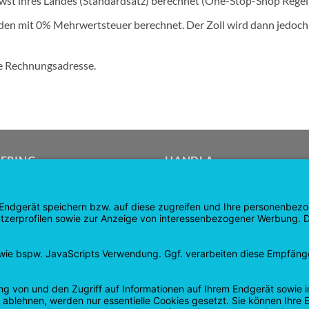
wst ihres Landes (Standardsatz) berechnet (One-Stop-Shop Regel
rden mit 0% Mehrwertsteuer berechnet. Der Zoll wird dann jedoc
die Rechnungsadresse.
ERING
HANDLA
a
Produkter
ida
Kundvagn
r
Checka ut
Mitt konto
 och återbetalningar
kontrakt upphävt
sspolicy