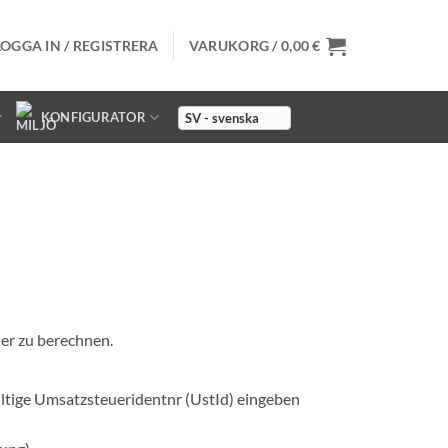
LOGGA IN / REGISTRERA
VARUKORG /
0,00
€
KONFIGURATOR
uer zu berechnen.
ültige Umsatzsteueridentnr (UstId) eingeben