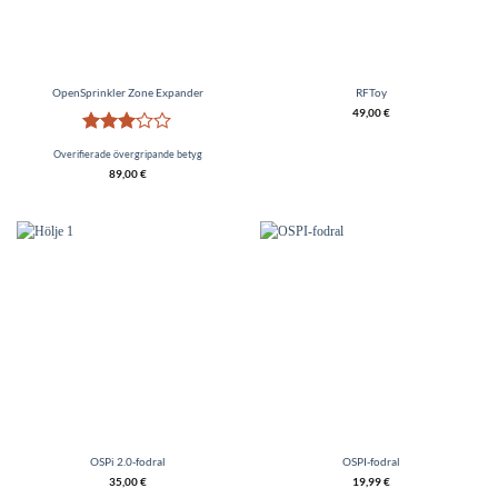
OpenSprinkler Zone Expander
RFToy
49,00
€
Betygsatt
Overifierade övergripande betyg
3
av 5
89,00
€
OSPi 2.0-fodral
OSPI-fodral
35,00
€
19,99
€