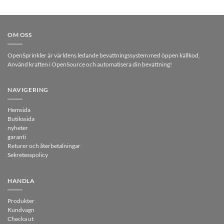
OM OSS
OpenSprinkler är världens ledande bevattningssystem med öppen källkod.
Använd kraften i OpenSource och automatisera din bevattning!
NAVIGERING
Hemsida
Butikssida
nyheter
garanti
Returer och återbetalningar
Sekretesspolicy
HANDLA
Produkter
Kundvagn
Checka ut