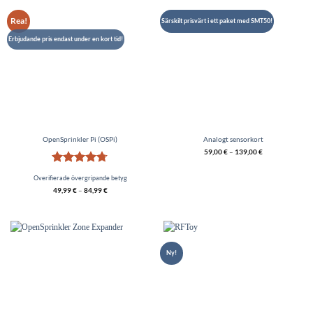
Rea!
Särskilt prisvärt i ett paket med SMT50!
Erbjudande pris endast under en kort tid!
OpenSprinkler Pi (OSPi)
Analogt sensorkort
59,00
€
–
139,00
€
Betygsatt
Overifierade övergripande betyg
4.67
av 5
49,99
€
–
84,99
€
Ny!