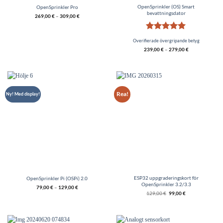
OpenSprinkler (OS) Smart
OpenSprinkler Pro
bevattningsdator
269,00
€
–
309,00
€
Betygsatt
5
Overifierade övergripande betyg
av 5
239,00
€
–
279,00
€
Rea!
Ny! Med display!
ESP32 uppgraderingskort för
OpenSprinkler Pi (OSPi) 2.0
OpenSprinkler 3.2/3.3
79,00
€
–
129,00
€
Det
Nypriset
129,00
€
99,00
€
ursprungliga
är
ligapriset
€99,00.
är
€129,00.