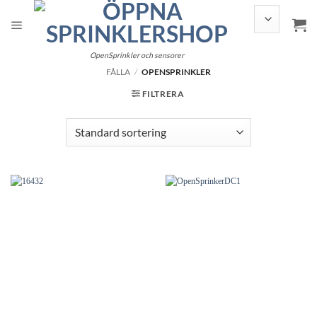
Hoppa
till
innehållet
OpenSprinkler och sensorer
FÅLLA
/
OPENSPRINKLER
FILTRERA