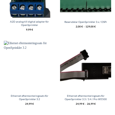
A2D analog till digital adapter för
Reservdelar OpenSprinkler 3.x / OSPi
OpenSprinkler
2,00
€
–
129,00
€
9,99
€
Ethernet eftermonteringssats för
Ethernet eftermonteringssats för
OpenSprinkler 3.2
OpenSprinkler 3.3 / 3.4 / Pro W5500
24,99
€
24,99
€
–
26,99
€