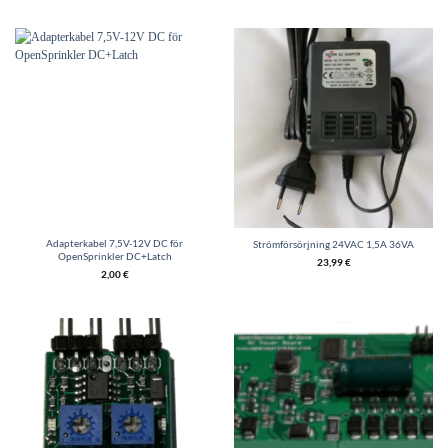
Adapterkabel 7,5V-12V DC för
Strömförsörjning 24VAC 1,5A 36VA
OpenSprinkler DC+Latch
23,99
€
2,00
€