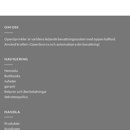
OM OSS
OpenSprinkler är världens ledande bevattningssystem med öppen källkod.
Använd kraften i OpenSource och automatisera din bevattning!
NAVIGERING
Hemsida
Butikssida
nyheter
garanti
Returer och återbetalningar
Sekretesspolicy
HANDLA
Produkter
Kundvagn