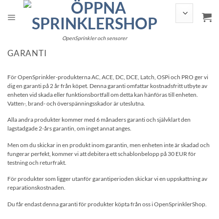
Hoppa
till
innehållet
OpenSprinkler och sensorer
GARANTI
För OpenSprinkler-produkterna AC, ACE, DC, DCE, Latch, OSPi och PRO ger vi
dig en garanti på 2 år från köpet. Denna garanti omfattar kostnadsfritt utbyte av
enheten vid skada eller funktionsbortfall om detta kan hänföras till enheten.
Vatten-, brand- och överspänningsskador är uteslutna.
Alla andra produkter kommer med 6 månaders garanti och självklart den
lagstadgade 2-års garantin, om inget annat anges.
Men om du skickar in en produkt inom garantin, men enheten inte är skadad och
fungerar perfekt, kommer vi att debitera ett schablonbelopp på 30 EUR för
testning och returfrakt.
För produkter som ligger utanför garantiperioden skickar vi en uppskattning av
reparationskostnaden.
Du får endast denna garanti för produkter köpta från oss i OpenSprinklerShop.