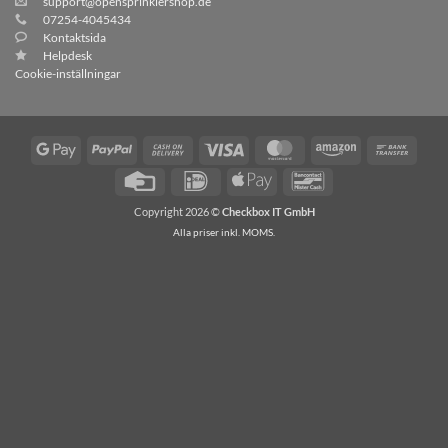
support@opensprinklershop.de
07254-4045434
Kontaktsida
Helpdesk
Cookie-inställningar
Google
PayPal
Postförskott
Visum
MasterCard
Amazon
Banköv
Pay
Kreditkort
Idealisk
Apple
Bancontact
Pay
Copyright 2026 ©
Checkbox IT GmbH
Alla priser inkl. MOMS.