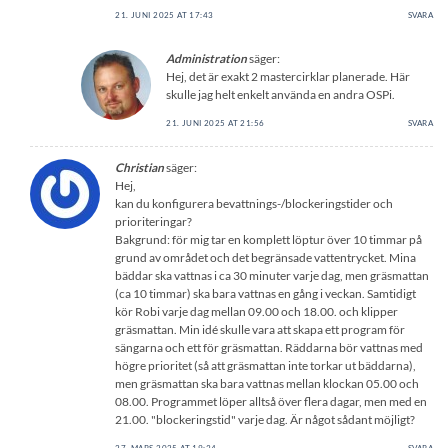
21. JUNI 2025 AT 17:43
SVARA
Administration
säger:
Hej, det är exakt 2 mastercirklar planerade. Här
skulle jag helt enkelt använda en andra OSPi.
21. JUNI 2025 AT 21:56
SVARA
Christian
säger:
Hej,
kan du konfigurera bevattnings-/blockeringstider och
prioriteringar?
Bakgrund: för mig tar en komplett löptur över 10 timmar på
grund av området och det begränsade vattentrycket. Mina
bäddar ska vattnas i ca 30 minuter varje dag, men gräsmattan
(ca 10 timmar) ska bara vattnas en gång i veckan. Samtidigt
kör Robi varje dag mellan 09.00 och 18.00. och klipper
gräsmattan. Min idé skulle vara att skapa ett program för
sängarna och ett för gräsmattan. Räddarna bör vattnas med
högre prioritet (så att gräsmattan inte torkar ut bäddarna),
men gräsmattan ska bara vattnas mellan klockan 05.00 och
08.00. Programmet löper alltså över flera dagar, men med en
21.00. "blockeringstid" varje dag. Är något sådant möjligt?