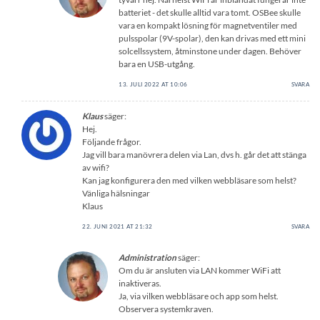
batteriet - det skulle alltid vara tomt. OSBee skulle
vara en kompakt lösning för magnetventiler med
pulsspolar (9V-spolar), den kan drivas med ett mini
solcellssystem, åtminstone under dagen. Behöver
bara en USB-utgång.
13. JULI 2022 AT 10:06
SVARA
Klaus
säger:
Hej.
Följande frågor.
Jag vill bara manövrera delen via Lan, dvs h. går det att stänga
av wifi?
Kan jag konfigurera den med vilken webbläsare som helst?
Vänliga hälsningar
Klaus
22. JUNI 2021 AT 21:32
SVARA
Administration
säger:
Om du är ansluten via LAN kommer WiFi att
inaktiveras.
Ja, via vilken webbläsare och app som helst.
Observera systemkraven.