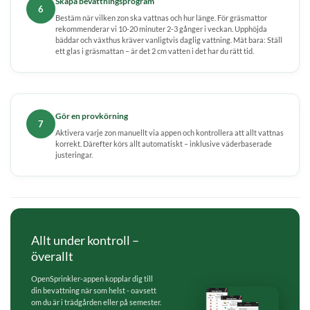
Skapa bevattningsprogram
6
Bestäm när vilken zon ska vattnas och hur länge. För gräsmattor
rekommenderar vi 10-20 minuter 2-3 gånger i veckan. Upphöjda
bäddar och växthus kräver vanligtvis daglig vattning. Mät bara: Ställ
ett glas i gräsmattan – är det 2 cm vatten i det har du rätt tid.
Gör en provkörning
7
Aktivera varje zon manuellt via appen och kontrollera att allt vattnas
korrekt. Därefter körs allt automatiskt – inklusive väderbaserade
justeringar.
Allt under kontroll –
överallt
OpenSprinkler-appen kopplar dig till
din bevattning när som helst - oavsett
om du är i trädgården eller på semester.