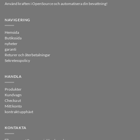
Använd kraften i OpenSource och automatisera din bevattning!
NAVIGERING
Hemsida
Butikssida
nyheter
garanti
Returer och återbetalningar
Sekretesspolicy
HANDLA
Produkter
Kundvagn
Checka ut
Mitt konto
kontrakt upphävt
KONTAKTA