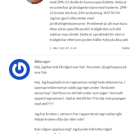
med ZPR-21 skulle du kunna uppnå detta, detta är
en justerbar gränslägesbrytare med hysteres. ZPR-
21 kräver dock en 24V-anslutning, SMT50 5V.
Jag har gjort olika tester med
jordfuktighetssensorer. Problemet är att man bara
tittar på en specifik punkt i trädgården och det
vattnar man direkt. Detta är opraktiskt för större
trädgårdar eftersom jorden håller fukt på olika sätt.
5. MAJ 2020 AT 22:49
SVARA
Kito
säger:
Hej, jag kan inte få något svar här i forumet, så jag hoppas på
svar här.
Hej. Jag kopplade in en regnsensor enligt instruktionerna. I
opensprinklermenyn valde jag regn under "Ansluten
sensortyp". Det finns nu ett fält under som säger: Normalt
öppet (regnsensor). Vad är det till för? Förstår inte poängen
med det???!!
Jag har kroken i, sensorn har rapporterat regn sedan igår.
Måste kroken sitta där eller inte?
Kan någon upplysa mig? Jag kunde inte hitta något