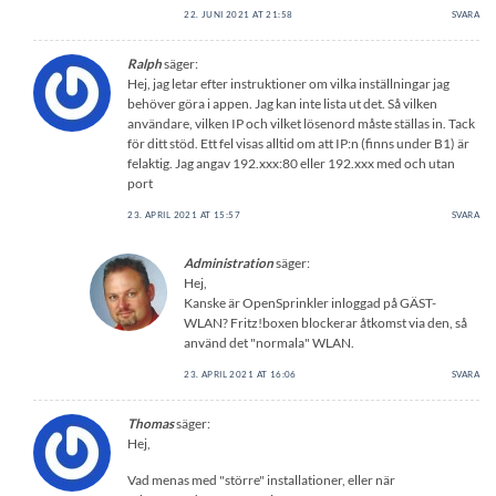
22. JUNI 2021 AT 21:58
SVARA
Ralph
säger:
Hej, jag letar efter instruktioner om vilka inställningar jag
behöver göra i appen. Jag kan inte lista ut det. Så vilken
användare, vilken IP och vilket lösenord måste ställas in. Tack
för ditt stöd. Ett fel visas alltid om att IP:n (finns under B1) är
felaktig. Jag angav 192.xxx:80 eller 192.xxx med och utan
port
23. APRIL 2021 AT 15:57
SVARA
Administration
säger:
Hej,
Kanske är OpenSprinkler inloggad på GÄST-
WLAN? Fritz!boxen blockerar åtkomst via den, så
använd det "normala" WLAN.
23. APRIL 2021 AT 16:06
SVARA
Thomas
säger:
Hej,
Vad menas med "större" installationer, eller när