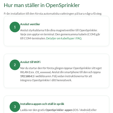
Hur man ställer in OpenSprinkler
Från installation till den första automatiska vattningen på bara några få steg.
Anslut ventiler
1
Anslut styrkablarna från dina magnetventiler till OpenSprinkler.
Varje zon upptar en terminal. Den gemensamma kabeln (COM) går
till COM-terminalen.
Detaljer om kabeltyper i FAQ.
Anslut till WiFi
2
När du startar den för första gången öppnar OpenSprinkler sitt eget
WLAN (t.ex.
OS_xxxxxxxx
). Anslut din smartphone till den och öppna
192.168.4.1
i webbläsaren. Följ sedan instruktionerna för att
integrera OpenSprinkler i ditt hemnätverk.
Installera appen och ställ in språk
3
Ladda ner den gratis
OpenSprinkler-appen
(iOS / Android) eller