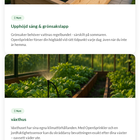
 Nytt
Upphöjd säng & grönsakslapp
Grönsaker behöver vattnas regelbundet - särskilt på sommaren.
OpenSprinkler förser din högbädd vid rätt tidpunkt varje dag, även när du inte
är hemma.
 Nytt
växthus
Växthuset har sina egna klimatförhållanden. Med OpenSprinkler och en
jordfuktighetssensor kan du skräddarsy bevattningen exakt efter dina växter
– oavsett väder ute.