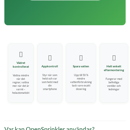
️



Vädret
Appkontroll
Spara vatten
Helt enkelt
kontrollerat
eftermontering
Styr när som
Upp till 50 %
Vattna mindre
helst och var
mindre
när det
Fungerar med
som helst med
vattenförbrukning
regnar, vattna
befintliga
din
tack vare exakt
mer när det är
ventiler och
smartphone
dosering
varmt –
ledningar
helautomatiskt
Var kan OpenSprinkler användas?