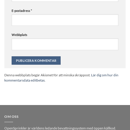
E-postadress
*
Webbplats
Alternative:
Denna webbplats begär Akismet för att minska skräppost.
Lär dig om hur din
kommentarsdata editbetas
.
OM OSS
OpenSprinkler är världens ledande bevattningssystem med öppen källkod.