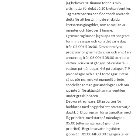
jag behöver 10 timmar för hela min
gräsmatta, fördelat på 10 kretsar/ventiler.
Jag mätte ytorna och flödet och använde
detta för att bestämma de enskilda
kretsarnas gångtider, som är mellan 30
minuter och lite över 1 timme.
I grova drag kunde jag skapa ett program
för mina sängar och köra det varje dag
från 05:00 till 06:00. Dessutom fyra
program för gräsmattan, var och en på en
annan dag från 06:00 till 08:00 och bara
vattna 3 cirklar åt gången. Så cirklar 1-3
vattnas på måndagar, 4-6 på tisdagar, 7-9
på onsdagar och 10 på torsdagar. Det är
så jag gör nu, mycket manuellt arbete,
speciellt när man gör ändringar. Och om
jag inte är försiktig så hamnar ventilen
under gräsklipparen.
Det vore trevligare: Ett program för
bäddarna med hög prioritet, startar varje
dag kl. 5. Ett program för gräsmattan med
låg prioritet, med start på måndagar kl.
05.00 (efter sängarna på grund av
prioritet). Begränsa vattningstiden
globalt till 05:00 till 08:00 dagligen (eller