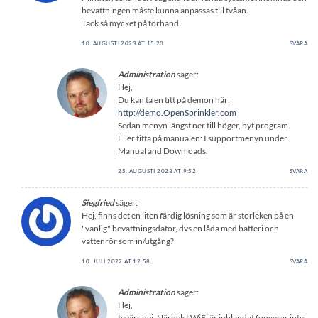
bevattningen måste kunna anpassas till tvåan.
Tack så mycket på förhand.
10. AUGUSTI 2023 AT 15:20
SVARA
Administration
säger:
Hej,
Du kan ta en titt på demon här:
http://demo.OpenSprinkler.com
Sedan menyn längst ner till höger, byt program.
Eller titta på manualen: I supportmenyn under
Manual and Downloads.
25. AUGUSTI 2023 AT 9:52
SVARA
Siegfried
säger:
Hej, finns det en liten färdig lösning som är storleken på en
"vanlig" bevattningsdator, dvs en låda med batteri och
vattenrör som in/utgång?
10. JULI 2022 AT 12:58
SVARA
Administration
säger:
Hej,
tyvärr nej. Närhelst WiFi är inblandat fungerar inte