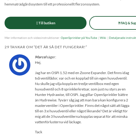
hemmaträdgårdssystem till ett professionellt flerzonssystem.
 Till butiken
❓ FAQ & Su
Mer information och videoinstruktioner:
OpenSprinkler på YouTube
|
Wiki
|
Detaljerade instruk
29 TANKAR OM “
DET ÄR SÅ DET FUNGERAR!
”
Marcel
säger:
Hej,
Jag har en OSPi 1.52 med en Zoone Expander. Det finns idag
två ventillådor, var och en kopplad till sin egen huvudventil.
Nu skulle jag vilja koppla en tredje ventilbox med egen
huvudventil och 8 sprinklerkretsar, som just nu styrs av en
Hunter Hydrawise, till OSPi. Jag gillar OpenSprinkler bättre
än Hydrewise. Tyvärr såg jag att man bara kan konfigurera 2
masterventiler i OpenSprinkler. Finns det något sätt att lägga
till en 3:e huvudventil eller något liknande? Det är viktigt för
mig att de 3 huvudventilerna kopplas separat för att minska
vattenförlusterna vid läckage.
Tack