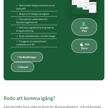
✓ Starta eller stoppa enskilda zoner
manuellt
✓ Skapa och redigera program
✓ Visa aktuell väderdata och
bevattningshistorik
Google
✓ Aktivera regnfördröjning med en
Play
knapptryckning
✓ Push-meddelanden vid störningar
✓ Fungerar via smartphone,
App
surfplatta och PC
Store
 Nedladdningar
 Manual
Redo att komma igång?
OpenSprinkler finns i olika versioner för att passa alla behov - från ett kompakt