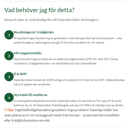
Vad behöver jag för detta?
Dessa 4 saker är nödvändiga för att OpenSprinkler ska fungera.
Bevattningsrör i trädgården
1
Droppledningar, bevattning av gräsmattor, mikrodropp eller sprutmunstycken – alla
system fungerar. Ledningarna ska gå till de olika områden du vill vattna.
24V magnetventiler
2
Varje bevattningszon behöver en elektrisk magnetventil (24V AC eller DC). Dessa
installeras i trädgården eller i en ventillåda och styr vattenflödet.
El & WiFi
3
OpenSprinkler kräver ett 230V-uttag och ansluter till Internet via WiFi. Väderdata kan
nås och appen kan användas.
Styrkabel till ventilerna
4
En vanlig flertrådig kabel ansluter OpenSprinkler till ventilerna. För upp till 8 zoner
behöver du en 10-ledarkabel. Kabellängder på upp till 200m är möjliga utan problem.
 Tips:
Inget befintligt bevattningssystem? Inga problem! OpenSprinkler kan
även planeras in i en ny byggnad redan från början – prata med din installatör
eller trädgårdsmästare om det.