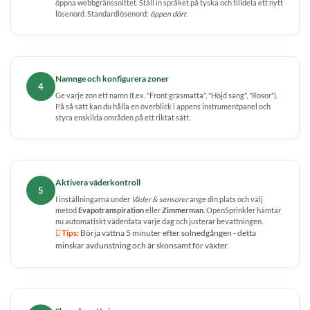
öppna webbgränssnittet. Ställ in språket på tyska och tilldela ett nytt
lösenord. Standardlösenord:
öppen dörr
.
Namnge och konfigurera zoner
4
Ge varje zon ett namn (t.ex. "Front gräsmatta", "Höjd säng", "Rosor").
På så sätt kan du hålla en överblick i appens instrumentpanel och
styra enskilda områden på ett riktat sätt.
Aktivera väderkontroll
5
I inställningarna under
Väder & sensorer
ange din plats och välj
metod
Evapotranspiration
eller
Zimmerman
. OpenSprinkler hämtar
nu automatiskt väderdata varje dag och justerar bevattningen.
 Tips:
Börja vattna 5 minuter efter solnedgången - detta
minskar avdunstning och är skonsamt för växter.