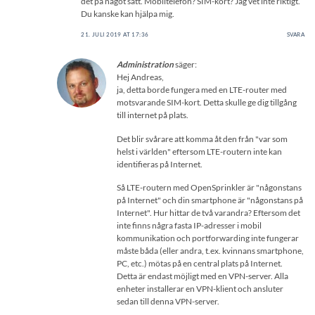
det på något sätt. Mobiltelefon? SIM-kort? Jag vet inte riktigt.
Du kanske kan hjälpa mig.
21. JULI 2019 AT 17:36
SVARA
Administration
säger:
Hej Andreas,
ja, detta borde fungera med en LTE-router med
motsvarande SIM-kort. Detta skulle ge dig tillgång
till internet på plats.
Det blir svårare att komma åt den från "var som
helst i världen" eftersom LTE-routern inte kan
identifieras på Internet.
Så LTE-routern med OpenSprinkler är "någonstans
på Internet" och din smartphone är "någonstans på
Internet". Hur hittar de två varandra? Eftersom det
inte finns några fasta IP-adresser i mobil
kommunikation och portforwarding inte fungerar
måste båda (eller andra, t.ex. kvinnans smartphone,
PC, etc.) mötas på en central plats på Internet.
Detta är endast möjligt med en VPN-server. Alla
enheter installerar en VPN-klient och ansluter
sedan till denna VPN-server.