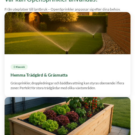
Från uteplatser till lantbruk – OpenSprinkler anpassar sig efter dina behov.
 Klassisk
Hemma Trädgård & Gräsmatta
Grässprinkler, droppledningar och bäddbevattning kan styras oberoende i flera
zoner. Perfekt för stora trädgårdar med olika växtområden.