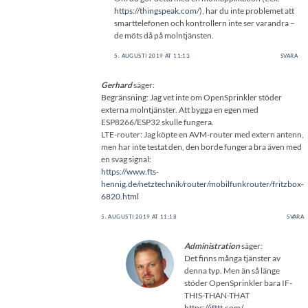
https://thingspeak.com/
), har du inte problemet att
smarttelefonen och kontrollern inte ser varandra –
de möts då på molntjänsten.
5. AUGUSTI 2019 AT 11:13
SVARA
Gerhard
säger:
Begränsning: Jag vet inte om OpenSprinkler stöder
externa molntjänster. Att bygga en egen med
ESP8266/ESP32 skulle fungera.
LTE-router: Jag köpte en AVM-router med extern antenn,
men har inte testat den, den borde fungera bra även med
en svag signal:
https://www.fts-
hennig.de/netztechnik/router/mobilfunkrouter/fritzbox-
6820.html
5. AUGUSTI 2019 AT 11:18
SVARA
Administration
säger:
Det finns många tjänster av
denna typ. Men än så länge
stöder OpenSprinkler bara IF-
THIS-THAN-THAT
https://ifttt.com/