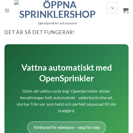
Hoppa
till
innehållet
OpenSprinkler och sensorer
DET ÄR SÅ DET FUNGERAR!
Vattna automatiskt med
OpenSprinkler
Glöm att vattna varje dag! OpenSprinkler sköter
bevattningen helt automatiskt - väderkontrollerad,
styrbar från var som helst och perfekt anpassad till din
trädgård.
Förklarad för nybörjare – steg för steg