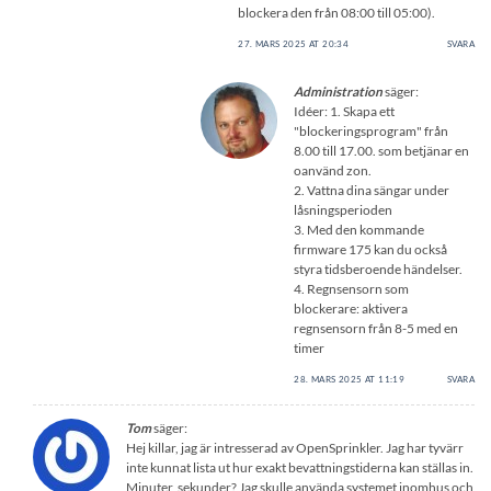
blockera den från 08:00 till 05:00).
27. MARS 2025 AT 20:34
SVARA
Administration
säger:
Idéer: 1. Skapa ett
"blockeringsprogram" från
8.00 till 17.00. som betjänar en
oanvänd zon.
2. Vattna dina sängar under
låsningsperioden
3. Med den kommande
firmware 175 kan du också
styra tidsberoende händelser.
4. Regnsensorn som
blockerare: aktivera
regnsensorn från 8-5 med en
timer
28. MARS 2025 AT 11:19
SVARA
Tom
säger:
Hej killar, jag är intresserad av OpenSprinkler. Jag har tyvärr
inte kunnat lista ut hur exakt bevattningstiderna kan ställas in.
Minuter, sekunder? Jag skulle använda systemet inomhus och