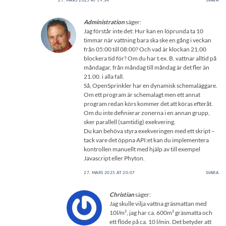
27. MARS 2025 AT 19:34
SVARA
Administration
säger:
Jag förstår inte det: Hur kan en löprunda ta 10
timmar när vattning bara ska ske en gång i veckan
från 05:00 till 08:00? Och vad är klockan 21.00
blockera tid för? Om du har t.ex. B. vattnar alltid på
måndagar, från måndag till måndag är det fler än
21.00. i alla fall.
Så, OpenSprinkler har en dynamisk schemaläggare.
Om ett program är schemalagt men ett annat
program redan körs kommer det att köras efteråt.
Om du inte definierar zonerna i en annan grupp,
sker parallell (samtidig) exekvering.
Du kan behöva styra exekveringen med ett skript –
tack vare det öppna API:et kan du implementera
kontrollen manuellt med hjälp av till exempel
Javascript eller Phyton.
27. MARS 2025 AT 20:07
SVARA
Christian
säger:
Jag skulle vilja vattna gräsmattan med
10l/m², jag har ca. 600m² gräsmatta och
ett flöde på ca. 10 l/min. Det betyder att