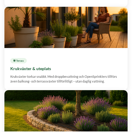
華 Terrass
Krukväxter & uteplats
Krukväxter torkar snabbt. Med droppbevattning och OpenSprinklers tillförs
även balkong- och terrassväxter tillförlitligt – utan daglig vattning.