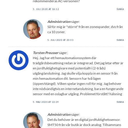
rekommenderas AC-versionen?
5. JULI 2020 AT 18:12
SVARA
Administration
säger:
Så för mig är "större" från en zonexpander, dvs från
ca 10 zoner.
5. JULI 2020 AT 20:13
SVARA
Torsten Preusser
säger:
Hej. Jag har ett hemautomationssystem där
trädgårdsbevattning redan är integrerad. Det jag letar efter är
en jordfuktighetsgivare med potentialfri (2-tråds)
utgång/anslutning. Jag skulle vilja koppla in en sensor från
min hemautomation dit. Sensorn har två lägen
(öppen/stängd). Vilken spelar ingen roll för mig. Jag behöver
inte nödvändigtvis en internetanslutning, bara en fungerande
sensor med en oslagbar utgång. Problemet förstått? hälsning
5. MAJ 2020 AT 22:29
SVARA
Administration
säger:
Det du behöver är en digital jordfuktighetssensor.
SMT50 från vår butik är dock analog. Tillsammans