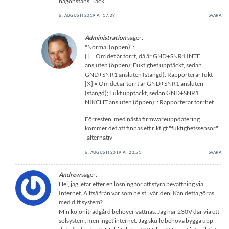
någonstans. Tack
6. AUGUSTI 2019 AT 17:09
SVARA
Administration
säger:
"Normal (öppen)":
[ ] = Om det är torrt, då är GND+SNR1 INTE
ansluten (öppen); Fuktighet upptäckt, sedan
GND+SNR1 ansluten (stängd): Rapporterar fukt
[X] = Om det är torrt är GND+SNR1 ansluten
(stängd); Fukt upptäckt, sedan GND+SNR1
NIKCHT ansluten (öppen): : Rapporterar torrhet
Förresten, med nästa firmwareuppdatering
kommer det att finnas ett riktigt "fuktighetssensor"
-alternativ
6. AUGUSTI 2019 AT 20:51
SVARA
Andrew
säger:
Hej, jag letar efter en lösning för att styra bevattning via
Internet. Alltså från var som helst i världen. Kan detta göras
med ditt system?
Min koloniträdgård behöver vattnas. Jag har 230V där via ett
solsystem, men inget internet. Jag skulle behöva bygga upp