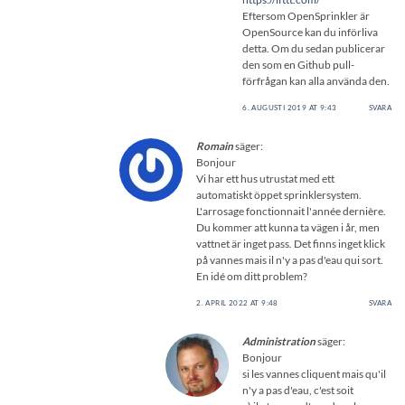
Eftersom OpenSprinkler är
OpenSource kan du införliva
detta. Om du sedan publicerar
den som en Github pull-
förfrågan kan alla använda den.
6. AUGUSTI 2019 AT 9:43
SVARA
Romain
säger:
Bonjour
Vi har ett hus utrustat med ett
automatiskt öppet sprinklersystem.
L'arrosage fonctionnait l'année dernière.
Du kommer att kunna ta vägen i år, men
vattnet är inget pass. Det finns inget klick
på vannes mais il n'y a pas d'eau qui sort.
En idé om ditt problem?
2. APRIL 2022 AT 9:48
SVARA
Administration
säger:
Bonjour
si les vannes cliquent mais qu'il
n'y a pas d'eau, c'est soit