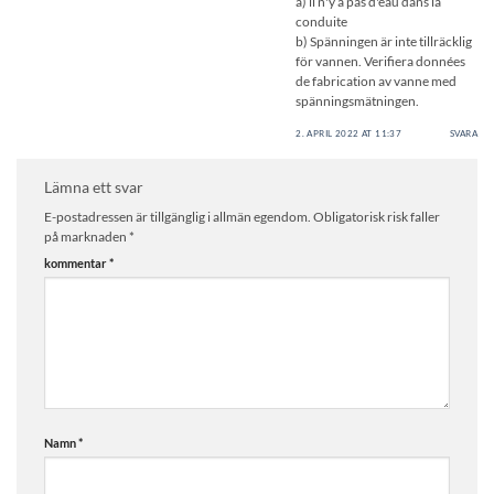
a) il n'y a pas d'eau dans la
conduite
b) Spänningen är inte tillräcklig
för vannen. Verifiera données
de fabrication av vanne med
spänningsmätningen.
2. APRIL 2022 AT 11:37
SVARA
Lämna ett svar
E-postadressen är tillgänglig i allmän egendom.
Obligatorisk risk faller
på marknaden
*
kommentar
*
Namn
*