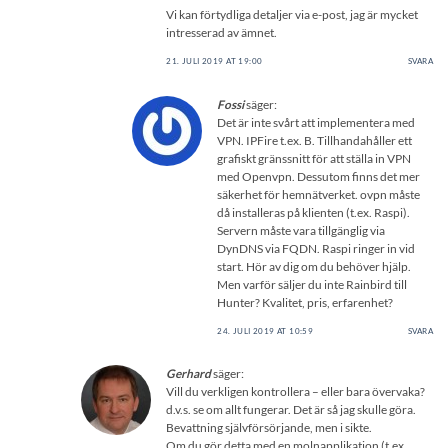
Vi kan förtydliga detaljer via e-post, jag är mycket
intresserad av ämnet.
21. JULI 2019 AT 19:00
SVARA
Fossi
säger:
Det är inte svårt att implementera med
VPN. IPFire t.ex. B. Tillhandahåller ett
grafiskt gränssnitt för att ställa in VPN
med Openvpn. Dessutom finns det mer
säkerhet för hemnätverket. ovpn måste
då installeras på klienten (t.ex. Raspi).
Servern måste vara tillgänglig via
DynDNS via FQDN. Raspi ringer in vid
start. Hör av dig om du behöver hjälp.
Men varför säljer du inte Rainbird till
Hunter? Kvalitet, pris, erfarenhet?
24. JULI 2019 AT 10:59
SVARA
Gerhard
säger:
Vill du verkligen kontrollera – eller bara övervaka?
d.v.s. se om allt fungerar. Det är så jag skulle göra.
Bevattning självförsörjande, men i sikte.
Om du gör detta med en molnapplikation (t.ex.