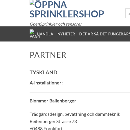
Hoppa
till
So
eft
innehållet
OpenSprinkler och sensorer
HANDLA
NYHETER
DET ÄR SÅ DET FUNGERAR
PARTNER
TYSKLAND
A-installationer:
Blommor Ballenberger
Trädgårdsdesign, bevattning och dammteknik
Reifenberger Strasse 73
60488 Frankfurt