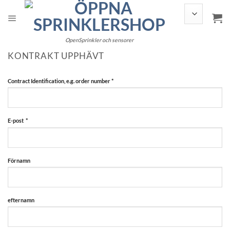
Hoppa
till
innehållet
OpenSprinkler och sensorer
KONTRAKT UPPHÄVT
Contract Identification, e.g. order number
*
E-post
*
E-
Förnamn
post
(upprepa)
*
efternamn