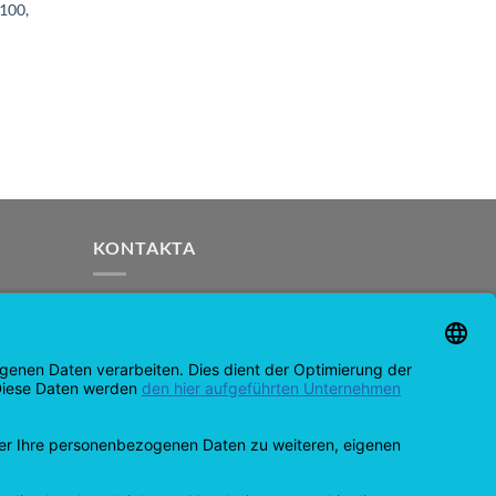
100,
KONTAKTA
support@opensprinklershop.de
07254-4045434
Kontaktsida
Helpdesk
Cookie-inställningar