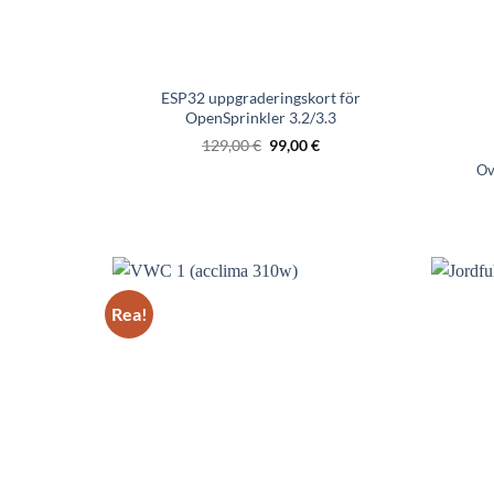
ESP32 uppgraderingskort för
OpenSprinkler 3.2/3.3
Det
Nypriset
129,00
€
99,00
€
ursprungliga
är
Ov
ligapriset
€99,00.
är
€129,00.
Rea!