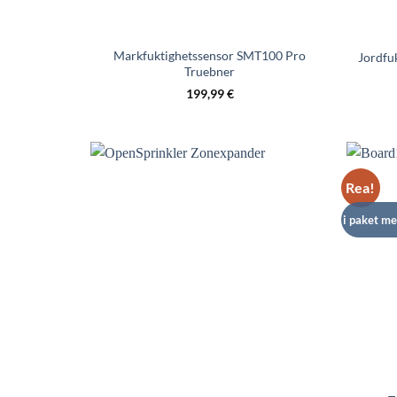
Markfuktighetssensor SMT100 Pro
Jordfu
Truebner
199,99
€
Rea!
i paket me