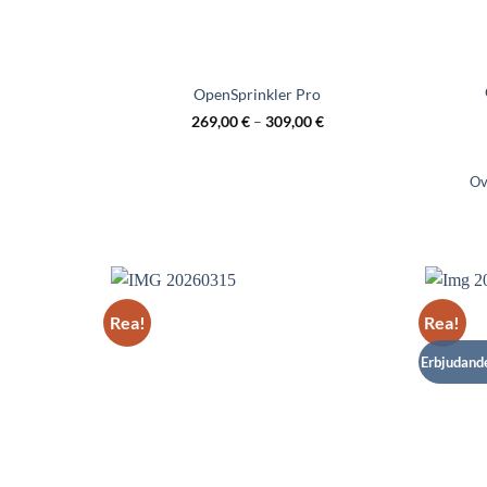
OpenSprinkler Pro
269,00
€
–
309,00
€
Ov
Rea!
Rea!
Erbjudande