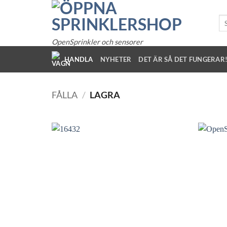
Hoppa
till
So
eft
innehållet
OpenSprinkler och sensorer
HANDLA
NYHETER
DET ÄR SÅ DET FUNGERAR
FÅLLA
/
LAGRA