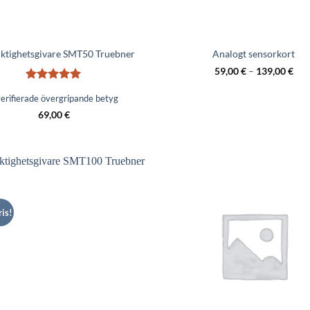
uktighetsgivare SMT50 Truebner
Analogt sensorkort
59,00
€
–
139,00
€
Betygsatt
5
erifierade övergripande betyg
av 5
69,00
€
is!