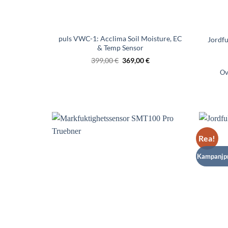
puls VWC-1: Acclima Soil Moisture, EC
Jordf
& Temp Sensor
Det
Nypriset
399,00
€
369,00
€
ursprungliga
är
Ov
ligapriset
369,00
är
€.
399,00
€.
Rea!
Kampanjpr