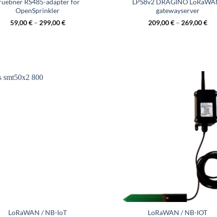
ruebner RS485-adapter för
LPS8v2 DRAGINO LoRaWA
OpenSprinkler
gatewayserver
59,00
€
–
299,00
€
209,00
€
–
269,00
€
LoRaWAN / NB-IoT
LoRaWAN / NB-IOT