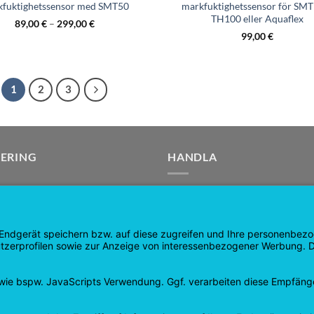
kfuktighetssensor med SMT50
markfuktighetssensor för SMT
TH100 eller Aquaflex
89,00
€
–
299,00
€
99,00
€
1
2
3
ERING
HANDLA
a
Produkter
ida
Kundvagn
r
Checka ut
Mitt konto
 och återbetalningar
kontrakt upphävt
sspolicy