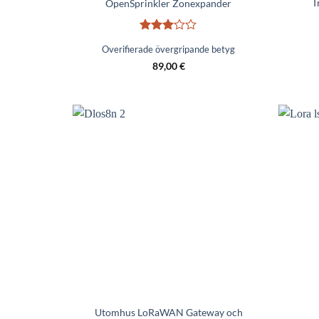
T
OpenSprinkler Zonexpander
Betygsatt
Overifierade övergripande betyg
3
av 5
89,00
€
Utomhus LoRaWAN Gateway och