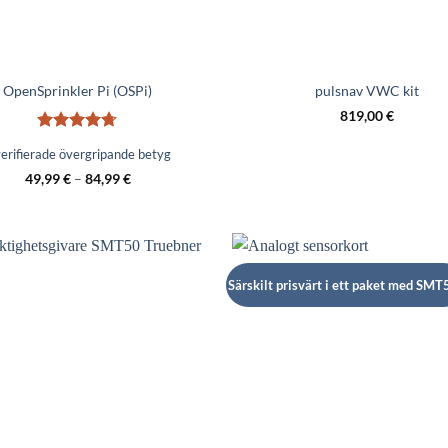
OpenSprinkler Pi (OSPi)
pulsnav VWC kit
819,00
€
Betygsatt
erifierade övergripande betyg
4.67
av 5
49,99
€
–
84,99
€
Särskilt prisvärt i ett paket med SMT