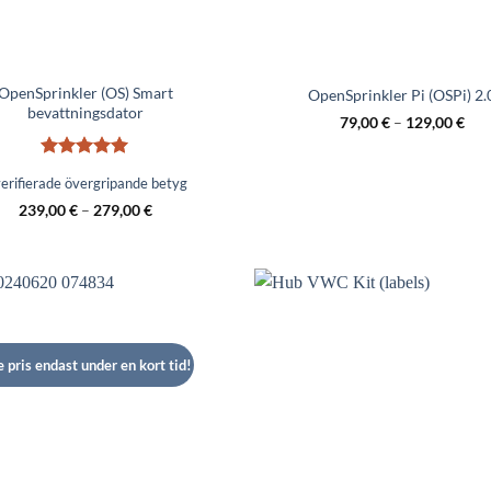
OpenSprinkler (OS) Smart
OpenSprinkler Pi (OSPi) 2.
bevattningsdator
79,00
€
–
129,00
€
Betygsatt
5
erifierade övergripande betyg
av 5
239,00
€
–
279,00
€
 pris endast under en kort tid!